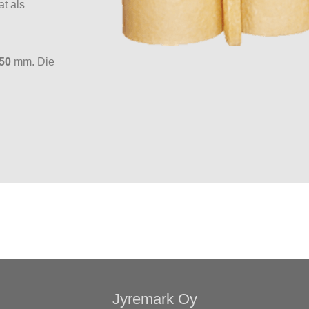
at als
50
mm. Die
Jyremark Oy