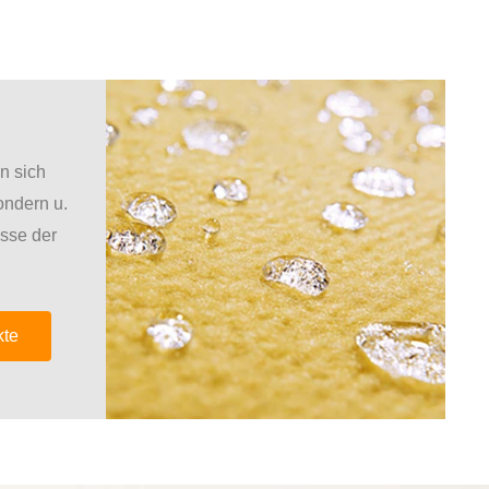
n sich
ondern u.
isse der
kte