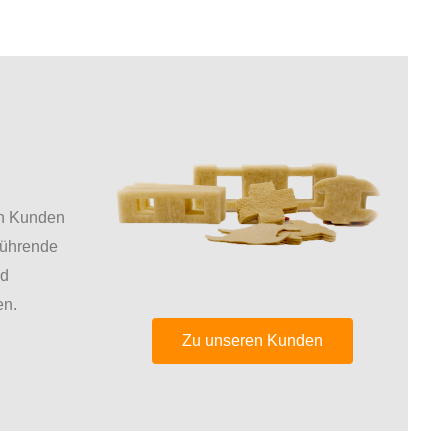
en Kunden
führende
nd
en.
Zu unseren Kunden