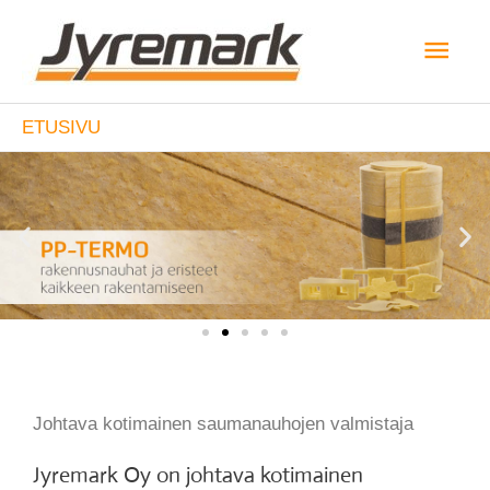
Siirry
Pääv
sisältöön
ETUSIVU
Johtava kotimainen saumanauhojen valmistaja
Jyremark Oy on johtava kotimainen