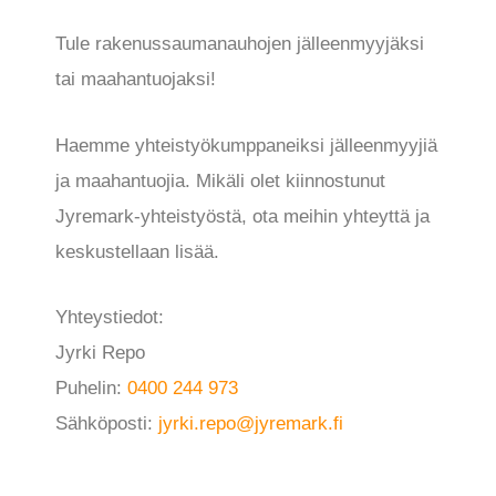
Tule rakenussaumanauhojen jälleenmyyjäksi
tai maahantuojaksi!
Haemme yhteistyökumppaneiksi jälleenmyyjiä
ja maahantuojia. Mikäli olet kiinnostunut
Jyremark-yhteistyöstä, ota meihin yhteyttä ja
keskustellaan lisää.
Yhteystiedot:
Jyrki Repo
Puhelin:
0400 244 973
Sähköposti:
jyrki.repo@jyremark.fi