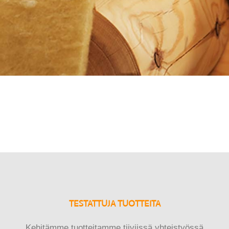
TESTATTUJA TUOTTEITA
Kehitämme tuotteitamme tiiviissä yhteistyössä