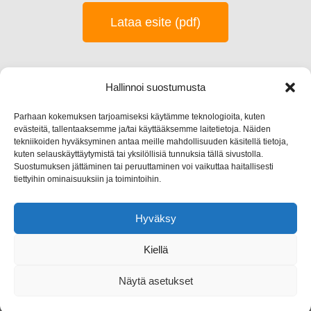
Lataa esite (pdf)
Hallinnoi suostumusta
Jyremark Oy
Parhaan kokemuksen tarjoamiseksi käytämme teknologioita, kuten
evästeitä, tallentaaksemme ja/tai käyttääksemme laitetietoja. Näiden
Jämsänkoskentie 2, 42440 Koskenpää
tekniikoiden hyväksyminen antaa meille mahdollisuuden käsitellä tietoja,
kuten selauskäyttäytymistä tai yksilöllisiä tunnuksia tällä sivustolla.
(014) 767 130
Suostumuksen jättäminen tai peruuttaminen voi vaikuttaa haitallisesti
tiettyihin ominaisuuksiin ja toimintoihin.
info@jyremark.fi
Hyväksy
Kiellä
Näytä asetukset