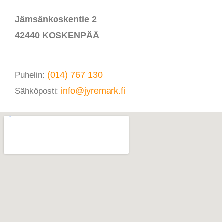
Jämsänkoskentie 2
42440 KOSKENPÄÄ
Puhelin:
(014) 767 130
Sähköposti:
info@jyremark.fi