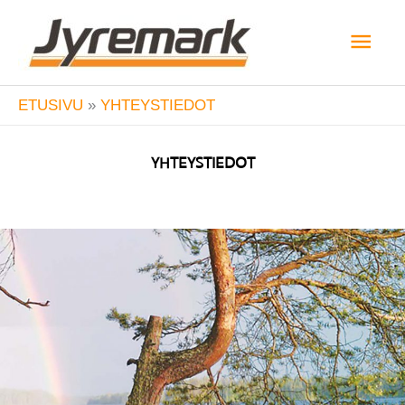
Siirry
Pääv
sisältöön
ETUSIVU
YHTEYSTIEDOT
YHTEYSTIEDOT