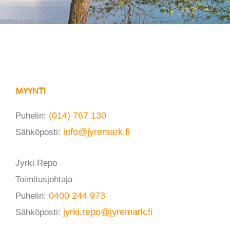
MYYNTI
Puhelin:
(014) 767 130
Sähköposti:
info@jyremark.fi
Jyrki Repo
Toimitusjohtaja
Puhelin:
0400 244 973
Sähköposti:
jyrki.repo@jyremark.fi