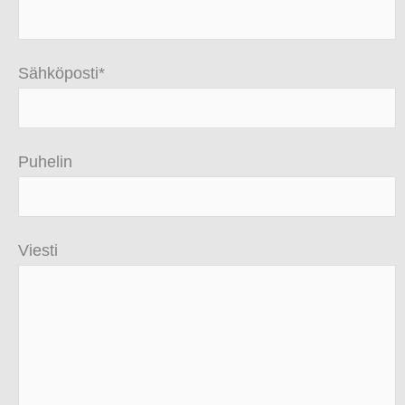
Sähköposti*
Puhelin
Viesti