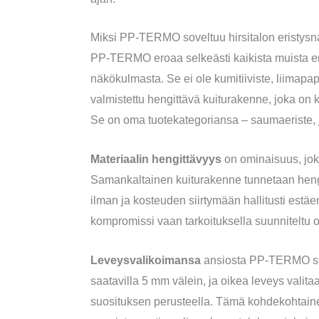
Miksi PP-TERMO soveltuu hirsitalon eristys
PP-TERMO eroaa selkeästi kaikista muista eri
näkökulmasta. Se ei ole kumitiiviste, liimapa
valmistettu hengittävä kuiturakenne, joka on ke
Se on oma tuotekategoriansa – saumaeriste, jo
Materiaalin hengittävyys
on ominaisuus, joka
Samankaltainen kuiturakenne tunnetaan hengi
ilman ja kosteuden siirtymään hallitusti estä
kompromissi vaan tarkoituksella suunniteltu 
Leveysvalikoimansa
ansiosta PP-TERMO sopi
saatavilla 5 mm välein, ja oikea leveys valit
suosituksen perusteella. Tämä kohdekohtai