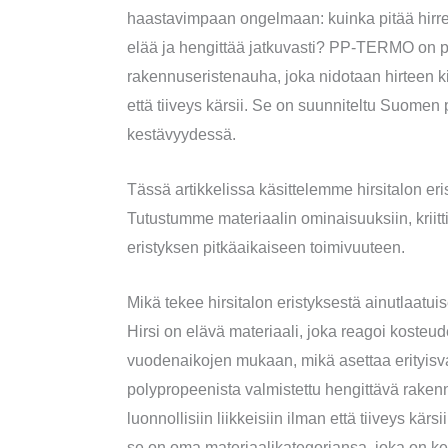
haastavimpaan ongelmaan: kuinka pitää hirre
elää ja hengittää jatkuvasti? PP-TERMO on p
rakennuseristenauha, joka nidotaan hirteen kii
että tiiveys kärsii. Se on suunniteltu Suomen 
kestävyydessä.
Tässä artikkelissa käsittelemme hirsitalon e
Tutustumme materiaalin ominaisuuksiin, kriittisi
eristyksen pitkäaikaiseen toimivuuteen.
Mikä tekee hirsitalon eristyksestä ainutlaatui
Hirsi on elävä materiaali, joka reagoi kosteud
vuodenaikojen mukaan, mikä asettaa erityisv
polypropeenista valmistettu hengittävä rake
luonnollisiin liikkeisiin ilman että tiiveys kärs
se on oma materiaalikategoriansa, joka on kehi