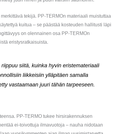
 merkittävä tekijä. PP-TERMOn materiaali muistuttaa
ytettyä kuitua – se päästää kosteuden hallitusti läpi
hengittävyys on olennainen osa PP-TERMOn
istä eristysratkaisuista.
riippuu siitä, kuinka hyvin eristemateriaali
llisiin liikkeisiin ylläpitäen samalla
tty vastaamaan juuri tähän tarpeeseen.
aasteensa. PP-TERMO tukee hirsirakennuksen
hentää ei-toivottuja ilmavuotoja – nauha nidotaan
kallaan vuosikymmenten ajan ilman uusimistarvetta.