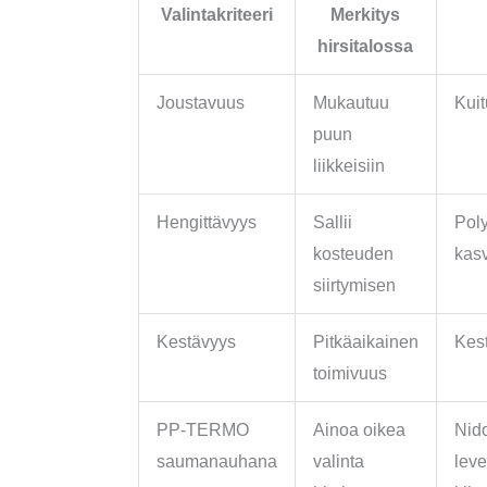
Valintakriteeri
Merkitys
hirsitalossa
Joustavuus
Mukautuu
Kuit
puun
liikkeisiin
Hengittävyys
Sallii
Poly
kosteuden
kas
siirtymisen
Kestävyys
Pitkäaikainen
Kes
toimivuus
PP-TERMO
Ainoa oikea
Nido
saumanauhana
valinta
leve