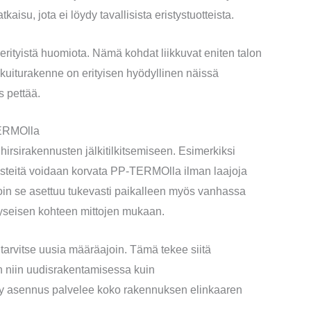
isu, jota ei löydy tavallisista eristystuotteista.
 erityistä huomiota. Nämä kohdat liikkuvat eniten talon
uiturakenne on erityisen hyödyllinen näissä
s pettää.
TERMOlla
rsirakennusten jälkitilkitsemiseen. Esimerkiksi
risteitä voidaan korvata PP-TERMOlla ilman laajoja
lloin se asettuu tukevasti paikalleen myös vanhassa
kyseisen kohteen mittojen mukaan.
rvitse uusia määräajoin. Tämä tekee siitä
 niin uudisrakentamisessa kuin
ty asennus palvelee koko rakennuksen elinkaaren