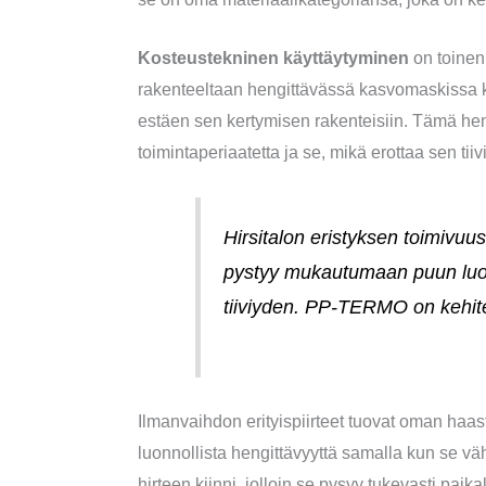
Kosteustekninen käyttäytyminen
on toinen
rakenteeltaan hengittävässä kasvomaskissa kä
estäen sen kertymisen rakenteisiin. Tämä 
toimintaperiaatetta ja se, mikä erottaa sen tiivi
Hirsitalon eristyksen toimivuus 
pystyy mukautumaan puun luonno
tiiviyden. PP-TERMO on kehite
Ilmanvaihdon erityispiirteet tuovat oman h
luonnollista hengittävyyttä samalla kun se vä
hirteen kiinni, jolloin se pysyy tukevasti pai