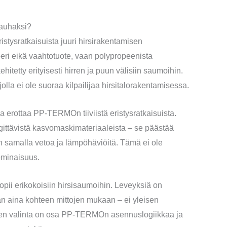
nauhaksi?
stysratkaisuista juuri hirsirakentamisen
peri eikä vaahtotuote, vaan polypropeenista
hitetty erityisesti hirren ja puun välisiin saumoihin.
lla ei ole suoraa kilpailijaa hirsitalorakentamisessa.
 erottaa PP-TERMOn tiiviistä eristysratkaisuista.
ttävistä kasvomaskimateriaaleista – se päästää
en samalla vetoa ja lämpöhäviöitä. Tämä ei ole
ominaisuus.
i erikokoisiin hirsisaumoihin. Leveyksiä on
aan aina kohteen mittojen mukaan – ei yleisen
nen valinta on osa PP-TERMOn asennuslogiikkaa ja