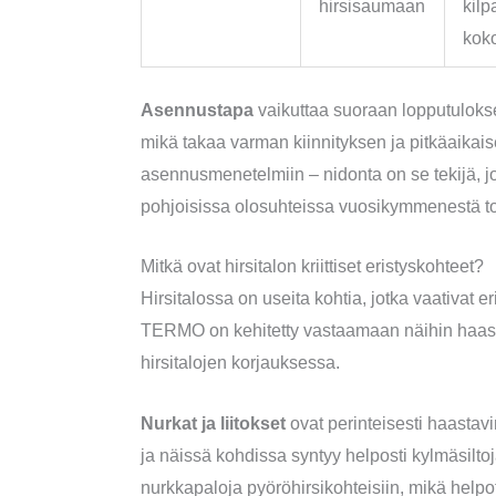
hirsisaumaan
kilp
kok
Asennustapa
vaikuttaa suoraan lopputuloks
mikä takaa varman kiinnityksen ja pitkäaik
asennusmenetelmiin – nidonta on se tekijä, 
pohjoisissa olosuhteissa vuosikymmenestä t
Mitkä ovat hirsitalon kriittiset eristyskohteet?
Hirsitalossa on useita kohtia, jotka vaativat 
TERMO on kehitetty vastaamaan näihin haast
hirsitalojen korjauksessa.
Nurkat ja liitokset
ovat perinteisesti haastavim
ja näissä kohdissa syntyy helposti kylmäsil
nurkkapaloja pyöröhirsikohteisiin, mikä helpo