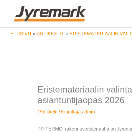
Siirry
sisältöön
ETUSIVU
ARTIKKELIT
ERISTEMATERIAALIN VALI
Eristemateriaalin valinta
asiantuntijaopas 2026
/
Artikkelit
/ Kirjoittaja
admin
PP-TERMO -rakennuseristenauha on Jyremark O