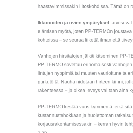
haastavimmissakin liitoskohdissa. Tämä on ratka
Ikkunoiden ja ovien ympärykset
tarvitsevat
elämisen myötä, joten PP-TERMOn joustava k
kohteissa – se seuraa liikettä ilman että tiivey
Vanhojen hirsitalojen jälkitilkitseminen PP-
PP-TERMO soveltuu erinomaisesti vanhojen hi
lintujen nyppimiä tai muuten vaurioituneita e
purkutöitä. Nauha nidotaan hirteen kiinni, jo
rakenteessa – ja oikea leveys valitaan aina 
PP-TERMO kestää vuosikymmeniä, eikä sitä ta
kustannustehokkaan ja huolettoman ratkaisun
korjausrakentamisessakin – kerran hyvin teh
ajan.