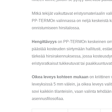
Mitkä tekijät vaikuttavat eristysmateriaalin va
PP-TERMOn valinnassa on neljä keskeistä krit
onnistumiseen hirsitalossa.
Hengittävyys
on PP-TERMOn keskeinen omina
päästää kosteuden siirtymään hallitusti, estä
tärkeää hirsirakennuksessa, jossa kosteusdy
eristysratkaisut tukkeutuvat tai paakkuuntuv
Oikea leveys kohteen mukaan
on kriittinen
leveyksissä 5 mm välein, ja oikea leveys val
sovi kaikkiin tilanteisiin, vaan valinta teh
asennusfilosofiaa.