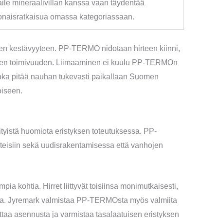
aile mineraalivillan kanssa vaan täydentää
onaisratkaisua omassa kategoriassaan.
en kestävyyteen. PP-TERMO nidotaan hirteen kiinni,
aisen toimivuuden. Liimaaminen ei kuulu PP-TERMOn
joka pitää nauhan tukevasti paikallaan Suomen
oiseen.
erityistä huomiota eristyksen toteutuksessa. PP-
eisiin sekä uudisrakentamisessa että vanhojen
pia kohtia. Hirret liittyvät toisiinsa monimutkaisesti,
toja. Jyremark valmistaa PP-TERMOsta myös valmiita
ttaa asennusta ja varmistaa tasalaatuisen eristyksen