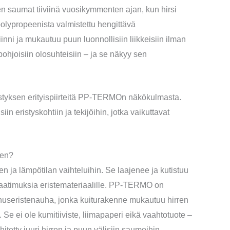
n saumat tiiviinä vuosikymmenten ajan, kun hirsi
olypropeenista valmistettu hengittävä
nni ja mukautuu puun luonnollisiin liikkeisiin ilman
pohjoisiin olosuhteisiin – ja se näkyy sen
ristyksen erityispiirteitä PP-TERMOn näkökulmasta.
in eristyskohtiin ja tekijöihin, jotka vaikuttavat
sen?
en ja lämpötilan vaihteluihin. Se laajenee ja kutistuu
aatimuksia eristemateriaalille. PP-TERMO on
nnuseristenauha, jonka kuiturakenne mukautuu hirren
ii. Se ei ole kumitiiviste, liimapaperi eikä vaahtotuote –
tetty juuri hirren ja puun välisiin saumoihin.