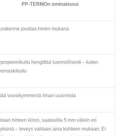
PP-TERMOn ominaisuus
urakenne joustaa hirren mukana
propeenikuitu hengittää luonnollisesti – kuten
vomaskikuitu
tää vuosikymmeniä ilman uusimista
taan hirteen kiinni, saatavilla 5 mm välein eri
yksinä – leveys valitaan aina kohteen mukaan. Ei