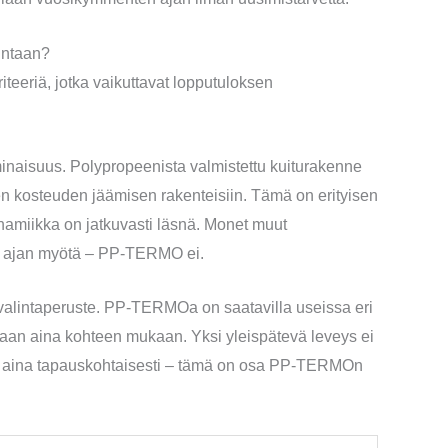
lintaan?
eeriä, jotka vaikuttavat lopputuloksen
isuus. Polypropeenista valmistettu kuiturakenne
en kosteuden jäämisen rakenteisiin. Tämä on erityisen
namiikka on jatkuvasti läsnä. Monet muut
at ajan myötä – PP-TERMO ei.
 valintaperuste. PP-TERMOa on saatavilla useissa eri
itaan aina kohteen mukaan. Yksi yleispätevä leveys ei
dään aina tapauskohtaisesti – tämä on osa PP-TERMOn