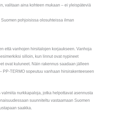
in, valitaan aina kohteen mukaan – ei yleispäteviä
 Suomen pohjoisissa olosuhteissa ilman
että vanhojen hirsitalojen korjaukseen. Vanhoja
esimerkiksi silloin, kun linnut ovat nypineet
steet ovat kuluneet. Näin rakennus saadaan jälleen
ksia – PP-TERMO sopeutuu vanhaan hirsirakenteeseen
 valmiita nurkkapaloja, jotka helpottavat asennusta
onaisuudessaan suunniteltu vastaamaan Suomen
nnustapaan saakka.