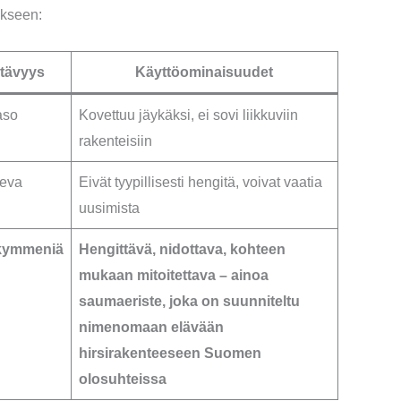
ukseen:
tävyys
Käyttöominaisuudet
aso
Kovettuu jäykäksi, ei sovi liikkuviin
rakenteisiin
leva
Eivät tyypillisesti hengitä, voivat vaatia
uusimista
kymmeniä
Hengittävä, nidottava, kohteen
mukaan mitoitettava – ainoa
saumaeriste, joka on suunniteltu
nimenomaan elävään
hirsirakenteeseen Suomen
olosuhteissa