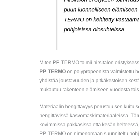
puun luonnolliseen elämiseen s
TERMO on kehitetty vastaama
pohjoisissa olosuhteissa.
Miten PP-TERMO toimii hirsitalon eristykses
PP-TERMO
on polypropeenista valmistettu h
yhdistää joustavuuden ja pitkäkestoisen kestä
mukautuu rakenteen elämiseen vuodesta toisee
Materiaalin hengittävyys perustuu sen kuitu
hengittävissä kasvomaskimateriaaleissa. Tämä
kovimmissa pakkasissa että kesän helteessä,
PP-TERMO on nimenomaan suunniteltu pohjoi