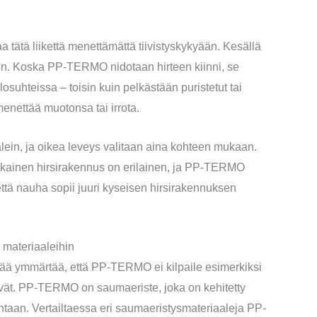
tätä liikettä menettämättä tiivistyskykyään. Kesällä
n. Koska PP-TERMO nidotaan hirteen kiinni, se
osuhteissa – toisin kuin pelkästään puristetut tai
menettää muotonsa tai irrota.
in, ja oikea leveys valitaan aina kohteen mukaan.
jokainen hirsirakennus on erilainen, ja PP-TERMO
ttä nauha sopii juuri kyseisen hirsirakennuksen
materiaaleihin
keää ymmärtää, että PP-TERMO ei kilpaile esimerkiksi
tävät. PP-TERMO on saumaeriste, joka on kehitetty
htaan. Vertailtaessa eri saumaeristysmateriaaleja PP-