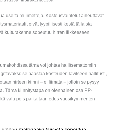
kua useita millimetrejä. Kosteusvaihtelut aiheuttavat
smateriaalit eivät tyypillisesti kestä tällaista
vä kuiturakenne sopeutuu hirren liikkeeseen
aumakohdissa tämä voi johtaa hallitsemattomiin
ttäväksi: se päästää kosteuden lävitseen hallitusti,
an hirteen kiinni – ei liimata – jolloin se pysyy
atta. Tämä kiinnitystapa on olennainen osa PP-
eikä valu pois paikaltaan edes vuosikymmenten
s riippuu materiaalin kyvystä sopeutua