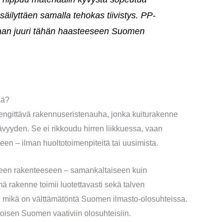
äilyttäen samalla tehokas tiivistys. PP-
an juuri tähän haasteeseen Suomen
sä?
engittävä rakennuseristenauha, jonka kuiturakenne
vyyden. Se ei rikkoudu hirren liikkuessa, vaan
n – ilman huoltotoimenpiteitä tai uusimista.
iseen rakenteeseen – samankaltaiseen kuin
 rakenne toimii luotettavasti sekä talven
 mikä on välttämätöntä Suomen ilmasto-olosuhteissa.
sen Suomen vaativiin olosuhteisiin.