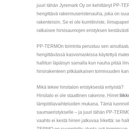
juuri tähän Jyremark Oy on kehittänyt PP-T
hengittävä rakennuseristenauha, joka on suunnit
rakenteisiin. Se ei ole kumitiiviste, liimapap
ratkaisee hirsisaumojen eristyksen kestävästi 
PP-TERMOn toiminta perustuu sen ainutlaatu
hengittävässä kasvomaskissa käytettyä mate
hallitun läpäisyn samalla kun nauha pitää il
hirsirakenteen pitkäaikaisen toimivuuden kan
Mikä tekee hirsitalon eristyksestä erityistä?
Hirsitalo ei ole staattinen rakenne. Hirret
liik
lämpötilavaihteluiden mukana. Tämä luonnolli
saumaeristykselle – ja juuri tähän PP-TERMO o
vaahto ei kestä hirren jatkuvaa liikettä: se hal
TERMO on suunniteltu alusta asti toimimaan 