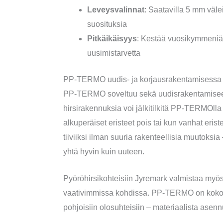
Leveysvalinnat
: Saatavilla 5 mm väle
suosituksia
Pitkäikäisyys
: Kestää vuosikymmeniä
uusimistarvetta
PP-TERMO uudis- ja korjausrakentamisessa
PP-TERMO soveltuu sekä uudisrakentamiseen 
hirsirakennuksia voi jälkitilkitä PP-TERMOlla 
alkuperäiset eristeet pois tai kun vanhat eri
tiiviiksi ilman suuria rakenteellisia muuto
yhtä hyvin kuin uuteen.
Pyöröhirsikohteisiin Jyremark valmistaa myös
vaativimmissa kohdissa. PP-TERMO on kok
pohjoisiin olosuhteisiin – materiaalista ase