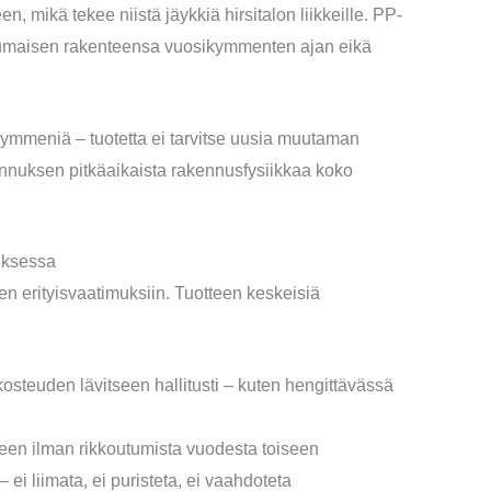
n, mikä tekee niistä jäykkiä hirsitalon liikkeille. PP-
tumaisen rakenteensa vuosikymmenten ajan eikä
meniä – tuotetta ei tarvitse uusia muutaman
ennuksen pitkäaikaista rakennusfysiikkaa koko
nuksessa
 erityisvaatimuksiin. Tuotteen keskeisiä
osteuden lävitseen hallitusti – kuten hengittävässä
seen ilman rikkoutumista vuodesta toiseen
– ei liimata, ei puristeta, ei vaahdoteta