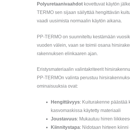
Polyuretaanivaahdot
kovettuvat käytön jälkee
TERMO sen sijaan säilyttää hengittävän kui
vaadi uusimista normaalin käytön aikana.
PP-TERMO on suunniteltu kestämään vuosikym
vuoden välein, vaan se toimii osana hirsirak
rakennuksen elinkaaren ajan.
Eristysmateriaalin valintakriteerit hirsiraken
PP-TERMOn valinta perustuu hirsirakennuksen
ominaisuuksia ovat:
Hengittävyys
: Kuiturakenne päästää k
kasvomaskissa käytetty materiaali
Joustavuus
: Mukautuu hirren liikkee
Kiinnitystapa
: Nidotaan hirteen kiinni 