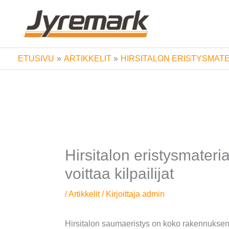
Siirry
sisältöön
ETUSIVU
ARTIKKELIT
HIRSITALON ERISTYSMATER
Hirsitalon eristysmateri
voittaa kilpailijat
/
Artikkelit
/ Kirjoittaja
admin
Hirsitalon saumaeristys on koko rakennuksen t