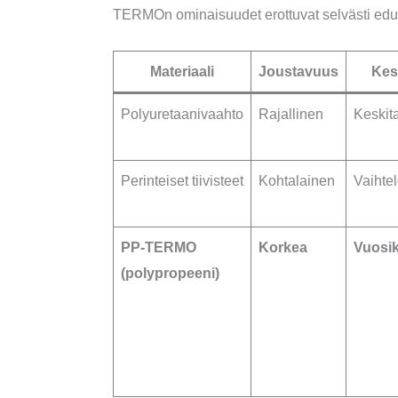
TERMOn ominaisuudet erottuvat selvästi ed
Materiaali
Joustavuus
Kes
Polyuretaanivaahto
Rajallinen
Keskit
Perinteiset tiivisteet
Kohtalainen
Vaihte
PP-TERMO
Korkea
Vuosi
(polypropeeni)