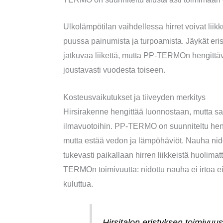
Ulkolämpötilan vaihdellessa hirret voivat liik
puussa painumista ja turpoamista. Jäykät eristy
jatkuvaa liikettä, mutta PP-TERMOn hengittä
joustavasti vuodesta toiseen.
Kosteusvaikutukset ja tiiveyden merkitys
Hirsirakenne hengittää luonnostaan, mutta s
ilmavuotoihin. PP-TERMO on suunniteltu hengi
mutta estää vedon ja lämpöhäviöt. Nauha nidota
tukevasti paikallaan hirren liikkeistä huolim
TERMOn toimivuutta: nidottu nauha ei irtoa 
kuluttua.
Hirsitalon eristyksen toimivuu