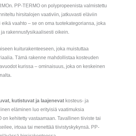
ERMOn. PP-TERMO on polypropeenista valmistettu
eltu hirsitalojen vaativiin, jatkuvasti eläviin
eri eikä vaahto – se on oma tuotekategoriansa, joka
ja rakennusfysikaalisesti oikein.
iseen kuiturakenteeseen, joka muistuttaa
riaalia. Tämä rakenne mahdollistaa kosteuden
mavuodot kurissa – ominaisuus, joka on keskeinen
nalta.
kuvat, kutistuvat ja laajenevat
kosteus- ja
nen eläminen luo erityisiä vaatimuksia
n kehitetty vastaamaan. Tavallinen tiiviste tai
keilee, irtoaa tai menettää tiivistyskykynsä. PP-
elävässä hirsirakenteessa.