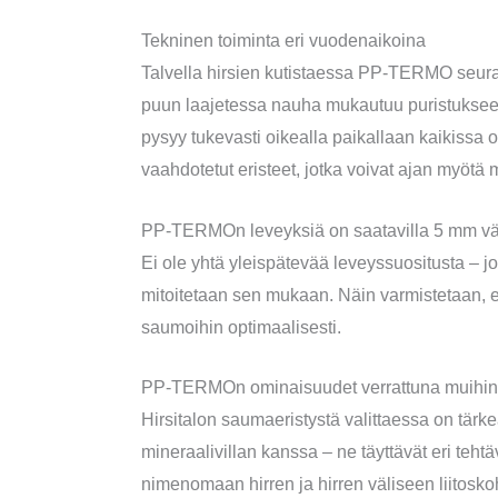
Tekninen toiminta eri vuodenaikoina
Talvella hirsien kutistaessa PP-TERMO seuraa 
puun laajetessa nauha mukautuu puristuksee
pysyy tukevasti oikealla paikallaan kaikissa ol
vaahdotetut eristeet, jotka voivat ajan myötä 
PP-TERMOn leveyksiä on saatavilla 5 mm väle
Ei ole yhtä yleispätevää leveyssuositusta – 
mitoitetaan sen mukaan. Näin varmistetaan, e
saumoihin optimaalisesti.
PP-TERMOn ominaisuudet verrattuna muihin 
Hirsitalon saumaeristystä valittaessa on tär
mineraalivillan kanssa – ne täyttävät eri teh
nimenomaan hirren ja hirren väliseen liitosko