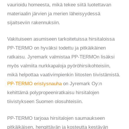
vaurioidu homeesta, mikä tekee siitä luotettavan
materiaalin järvien ja merien läheisyydessä
sijaitseviin rakennuksiin.
Vakituiseen asumiseen tarkoitetuissa hirsitaloissa
PP-TERMO on hyväksi todettu ja pitkäikäinen
ratkaisu. Jyremark valmistaa PP-TERMOn lisäksi
myös valmiita nurkkapaloja pyöröhirsikohteisiin,
mikä helpottaa vaativimpienkin liitosten tiivistämistä.
PP-TERMO eristysnauha
on Jyremark Oy:n
kehittämä polypropeeniratkaisu hirsitalojen
tiivistykseen Suomen olosuhteisiin.
PP-TERMO tarjoaa hirsitalojen saumaukseen
pitkäikäisen, hengittävän ja kosteutta kestävän