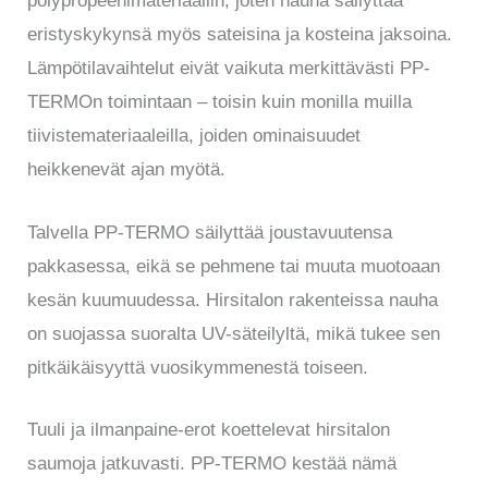
polypropeenimateriaaliin, joten nauha säilyttää
eristyskykynsä myös sateisina ja kosteina jaksoina.
Lämpötilavaihtelut eivät vaikuta merkittävästi PP-
TERMOn toimintaan – toisin kuin monilla muilla
tiivistemateriaaleilla, joiden ominaisuudet
heikkenevät ajan myötä.
Talvella PP-TERMO säilyttää joustavuutensa
pakkasessa, eikä se pehmene tai muuta muotoaan
kesän kuumuudessa. Hirsitalon rakenteissa nauha
on suojassa suoralta UV-säteilyltä, mikä tukee sen
pitkäikäisyyttä vuosikymmenestä toiseen.
Tuuli ja ilmanpaine-erot koettelevat hirsitalon
saumoja jatkuvasti. PP-TERMO kestää nämä