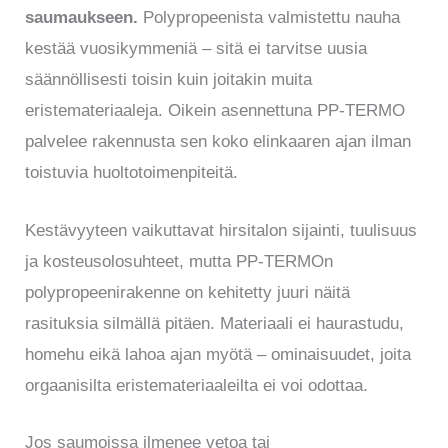
saumaukseen.
Polypropeenista valmistettu nauha
kestää vuosikymmeniä – sitä ei tarvitse uusia
säännöllisesti toisin kuin joitakin muita
eristemateriaaleja. Oikein asennettuna PP-TERMO
palvelee rakennusta sen koko elinkaaren ajan ilman
toistuvia huoltotoimenpiteitä.
Kestävyyteen vaikuttavat hirsitalon sijainti, tuulisuus
ja kosteusolosuhteet, mutta PP-TERMOn
polypropeenirakenne on kehitetty juuri näitä
rasituksia silmällä pitäen. Materiaali ei haurastudu,
homehu eikä lahoa ajan myötä – ominaisuudet, joita
orgaanisilta eristemateriaaleilta ei voi odottaa.
Jos saumoissa ilmenee vetoa tai