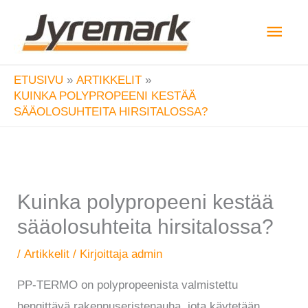
Siirry
Pääv
sisältöön
ETUSIVU
ARTIKKELIT
KUINKA POLYPROPEENI KESTÄÄ
SÄÄOLOSUHTEITA HIRSITALOSSA?
Kuinka polypropeeni kestää
sääolosuhteita hirsitalossa?
/
Artikkelit
/ Kirjoittaja
admin
PP-TERMO on polypropeenista valmistettu
hengittävä rakennuseristenauha, jota käytetään