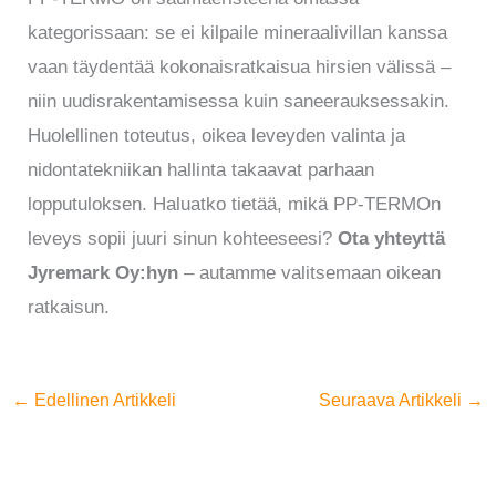
kategorissaan: se ei kilpaile mineraalivillan kanssa
vaan täydentää kokonaisratkaisua hirsien välissä –
niin uudisrakentamisessa kuin saneerauksessakin.
Huolellinen toteutus, oikea leveyden valinta ja
nidontatekniikan hallinta takaavat parhaan
lopputuloksen. Haluatko tietää, mikä PP-TERMOn
leveys sopii juuri sinun kohteeseesi?
Ota yhteyttä
Jyremark Oy:hyn
– autamme valitsemaan oikean
ratkaisun.
←
Edellinen Artikkeli
Seuraava Artikkeli
→