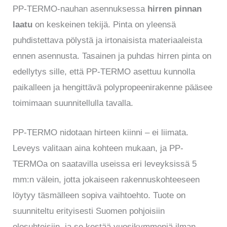
PP-TERMO-nauhan asennuksessa
hirren pinnan
laatu
on keskeinen tekijä. Pinta on yleensä
puhdistettava pölystä ja irtonaisista materiaaleista
ennen asennusta. Tasainen ja puhdas hirren pinta on
edellytys sille, että PP-TERMO asettuu kunnolla
paikalleen ja hengittävä polypropeenirakenne pääsee
toimimaan suunnitellulla tavalla.
PP-TERMO nidotaan hirteen kiinni – ei liimata.
Leveys valitaan aina kohteen mukaan, ja PP-
TERMOa on saatavilla useissa eri leveyksissä 5
mm:n välein, jotta jokaiseen rakennuskohteeseen
löytyy täsmälleen sopiva vaihtoehto. Tuote on
suunniteltu erityisesti Suomen pohjoisiin
olosuhteisiin, ja se kestää vuosikymmeniä ilman