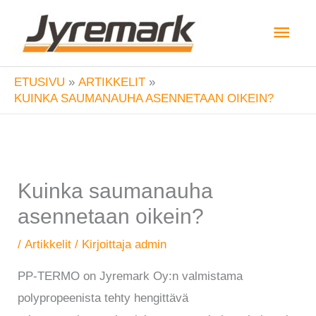
Siirry
Pääv
sisältöön
ETUSIVU
ARTIKKELIT
KUINKA SAUMANAUHA ASENNETAAN OIKEIN?
Kuinka saumanauha
asennetaan oikein?
/
Artikkelit
/ Kirjoittaja
admin
PP-TERMO on Jyremark Oy:n valmistama
polypropeenista tehty hengittävä