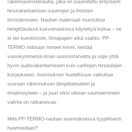
rakennuseristenauha, joka on suunniteltu erityisesti
hirsirakentamisen saumojen ja liitosten
tiivistämiseen. Nauhan materiaali muistuttaa
hengittävässä kasvomaskissa käytettyä kuitua – se
ei ole kumitiiviste, liimapaperi eikä vaahto. PP-
TERMO nidotaan hirteen kiinni, kestää
vuosikymmeniä ilman uusimistarvetta ja sopii yhtä
hyvin uudisrakentamiseen kuin vanhojen hirsitalojen
korjaukseen. Asennuksen huolellisuus vaikuttaa
suoraan rakennuksen lämpötalouteen ja
ilmatiiveyteen – ja juuri siksi oikean saumaeristeen
valinta on ratkaisevaa.
Mitä PP-TERMO-nauhan asennuksessa tyypillisesti
huomioidaan?