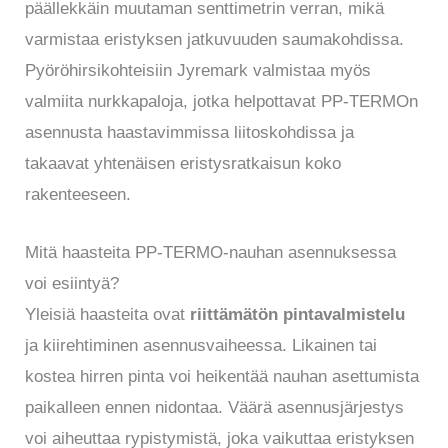
päällekkäin muutaman senttimetrin verran, mikä
varmistaa eristyksen jatkuvuuden saumakohdissa.
Pyöröhirsikohteisiin Jyremark valmistaa myös
valmiita nurkkapaloja, jotka helpottavat PP-TERMOn
asennusta haastavimmissa liitoskohdissa ja
takaavat yhtenäisen eristysratkaisun koko
rakenteeseen.
Mitä haasteita PP-TERMO-nauhan asennuksessa
voi esiintyä?
Yleisiä haasteita ovat
riittämätön pintavalmistelu
ja kiirehtiminen asennusvaiheessa. Likainen tai
kostea hirren pinta voi heikentää nauhan asettumista
paikalleen ennen nidontaa. Väärä asennusjärjestys
voi aiheuttaa rypistymistä, joka vaikuttaa eristyksen