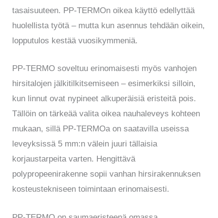
tasaisuuteen. PP-TERMOn oikea käyttö edellyttää
huolellista työtä – mutta kun asennus tehdään oikein,
lopputulos kestää vuosikymmeniä.
PP-TERMO soveltuu erinomaisesti myös vanhojen
hirsitalojen jälkitilkitsemiseen – esimerkiksi silloin,
kun linnut ovat nypineet alkuperäisiä eristeitä pois.
Tällöin on tärkeää valita oikea nauhaleveys kohteen
mukaan, sillä PP-TERMOa on saatavilla useissa
leveyksissä 5 mm:n välein juuri tällaisia
korjaustarpeita varten. Hengittävä
polypropeenirakenne sopii vanhan hirsirakennuksen
kosteustekniseen toimintaan erinomaisesti.
PP-TERMO on saumaeristeenä omassa