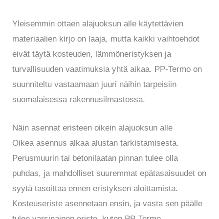
Yleisemmin ottaen alajuoksun alle käytettävien
materiaalien kirjo on laaja, mutta kaikki vaihtoehdot
eivät täytä kosteuden, lämmöneristyksen ja
turvallisuuden vaatimuksia yhtä aikaa. PP-Termo on
suunniteltu vastaamaan juuri näihin tarpeisiin
suomalaisessa rakennusilmastossa.
Näin asennat eristeen oikein alajuoksun alle
Oikea asennus alkaa alustan tarkistamisesta.
Perusmuurin tai betonilaatan pinnan tulee olla
puhdas, ja mahdolliset suuremmat epätasaisuudet on
syytä tasoittaa ennen eristyksen aloittamista.
Kosteuseriste asennetaan ensin, ja vasta sen päälle
tulee varsinainen eriste, kuten PP-Termo.