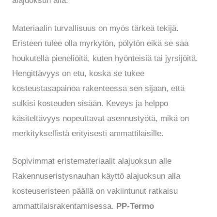
alajuoksun alla.
Materiaalin turvallisuus on myös tärkeä tekijä.
Eristeen tulee olla myrkytön, pölytön eikä se saa
houkutella pieneliöitä, kuten hyönteisiä tai jyrsijöitä.
Hengittävyys on etu, koska se tukee
kosteustasapainoa rakenteessa sen sijaan, että
sulkisi kosteuden sisään. Keveys ja helppo
käsiteltävyys nopeuttavat asennustyötä, mikä on
merkityksellistä erityisesti ammattilaisille.
Sopivimmat eristemateriaalit alajuoksun alle
Rakennuseristysnauhan käyttö alajuoksun alla
kosteuseristeen päällä on vakiintunut ratkaisu
ammattilaisrakentamisessa.
PP-Termo