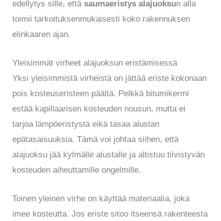
edellytys sille, että
saumaeristys alajuoksu
n alla
toimii tarkoituksenmukaisesti koko rakennuksen
elinkaaren ajan.
Yleisimmät virheet alajuoksun eristämisessä
Yksi yleisimmistä virheistä on jättää eriste kokonaan
pois kosteuseristeen päältä. Pelkkä bitumikermi
estää kapillaarisen kosteuden nousun, mutta ei
tarjoa lämpöeristystä eikä tasaa alustan
epätasaisuuksia. Tämä voi johtaa siihen, että
alajuoksu jää kylmälle alustalle ja altistuu tiivistyvän
kosteuden aiheuttamille ongelmille.
Toinen yleinen virhe on käyttää materiaalia, joka
imee kosteutta. Jos eriste sitoo itseensä rakenteesta