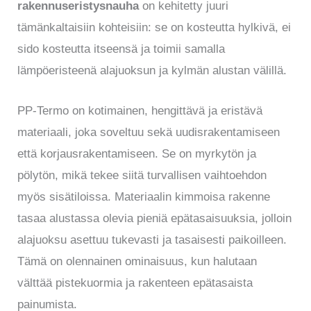
rakennuseristysnauha
on kehitetty juuri
tämänkaltaisiin kohteisiin: se on kosteutta hylkivä, ei
sido kosteutta itseensä ja toimii samalla
lämpöeristeenä alajuoksun ja kylmän alustan välillä.
PP-Termo on kotimainen, hengittävä ja eristävä
materiaali, joka soveltuu sekä uudisrakentamiseen
että korjausrakentamiseen. Se on myrkytön ja
pölytön, mikä tekee siitä turvallisen vaihtoehdon
myös sisätiloissa. Materiaalin kimmoisa rakenne
tasaa alustassa olevia pieniä epätasaisuuksia, jolloin
alajuoksu asettuu tukevasti ja tasaisesti paikoilleen.
Tämä on olennainen ominaisuus, kun halutaan
välttää pistekuormia ja rakenteen epätasaista
painumista.