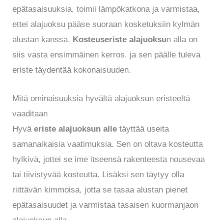
epätasaisuuksia, toimii lämpökatkona ja varmistaa,
ettei alajuoksu pääse suoraan kosketuksiin kylmän
alustan kanssa.
Kosteuseriste alajuoksu
n alla on
siis vasta ensimmäinen kerros, ja sen päälle tuleva
eriste täydentää kokonaisuuden.
Mitä ominaisuuksia hyvältä alajuoksun eristeeltä
vaaditaan
Hyvä
eriste alajuoksun alle
täyttää useita
samanaikaisia vaatimuksia. Sen on oltava kosteutta
hylkivä, jottei se ime itseensä rakenteesta nousevaa
tai tiivistyvää kosteutta. Lisäksi sen täytyy olla
riittävän kimmoisa, jotta se tasaa alustan pienet
epätasaisuudet ja varmistaa tasaisen kuormanjaon