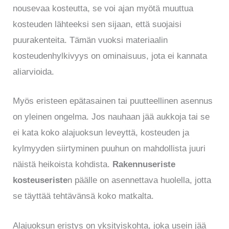
nousevaa kosteutta, se voi ajan myötä muuttua
kosteuden lähteeksi sen sijaan, että suojaisi
puurakenteita. Tämän vuoksi materiaalin
kosteudenhylkivyys on ominaisuus, jota ei kannata
aliarvioida.
Myös eristeen epätasainen tai puutteellinen asennus
on yleinen ongelma. Jos nauhaan jää aukkoja tai se
ei kata koko alajuoksun leveyttä, kosteuden ja
kylmyyden siirtyminen puuhun on mahdollista juuri
näistä heikoista kohdista.
Rakennuseriste
kosteuseriste
n päälle on asennettava huolella, jotta
se täyttää tehtävänsä koko matkalta.
Alajuoksun eristys on yksityiskohta, joka usein jää