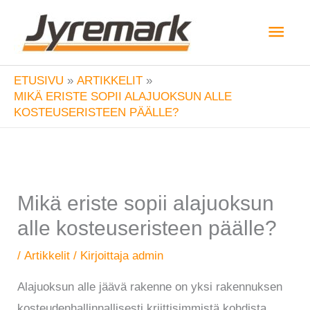
Siirry
Pääv
sisältöön
ETUSIVU
ARTIKKELIT
MIKÄ ERISTE SOPII ALAJUOKSUN ALLE
KOSTEUSERISTEEN PÄÄLLE?
Mikä eriste sopii alajuoksun
alle kosteuseristeen päälle?
/
Artikkelit
/ Kirjoittaja
admin
Alajuoksun alle jäävä rakenne on yksi rakennuksen
kosteudenhallinnallisesti kriittisimmistä kohdista.