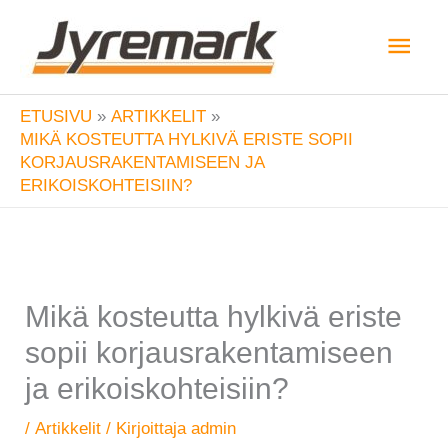
Siirry
Pääv
sisältöön
ETUSIVU
ARTIKKELIT
MIKÄ KOSTEUTTA HYLKIVÄ ERISTE SOPII
KORJAUSRAKENTAMISEEN JA
ERIKOISKOHTEISIIN?
Mikä kosteutta hylkivä eriste
sopii korjausrakentamiseen
ja erikoiskohteisiin?
/
Artikkelit
/ Kirjoittaja
admin