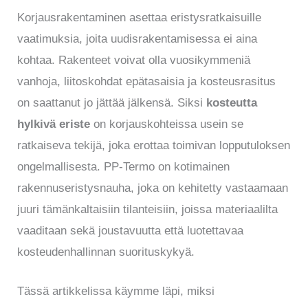
Korjausrakentaminen asettaa eristysratkaisuille
vaatimuksia, joita uudisrakentamisessa ei aina
kohtaa. Rakenteet voivat olla vuosikymmeniä
vanhoja, liitoskohdat epätasaisia ja kosteusrasitus
on saattanut jo jättää jälkensä. Siksi
kosteutta
hylkivä eriste
on korjauskohteissa usein se
ratkaiseva tekijä, joka erottaa toimivan lopputuloksen
ongelmallisesta. PP-Termo on kotimainen
rakennuseristysnauha, joka on kehitetty vastaamaan
juuri tämänkaltaisiin tilanteisiin, joissa materiaalilta
vaaditaan sekä joustavuutta että luotettavaa
kosteudenhallinnan suorituskykyä.
Tässä artikkelissa käymme läpi, miksi