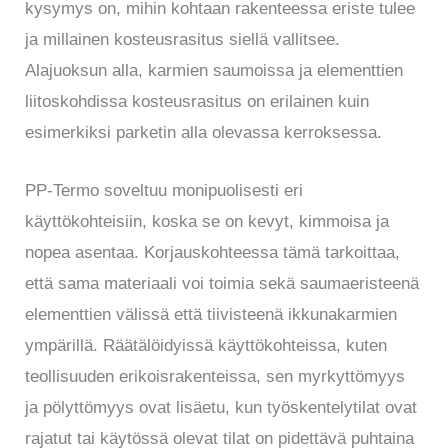
kysymys on, mihin kohtaan rakenteessa eriste tulee
ja millainen kosteusrasitus siellä vallitsee.
Alajuoksun alla, karmien saumoissa ja elementtien
liitoskohdissa kosteusrasitus on erilainen kuin
esimerkiksi parketin alla olevassa kerroksessa.
PP-Termo soveltuu monipuolisesti eri
käyttökohteisiin, koska se on kevyt, kimmoisa ja
nopea asentaa. Korjauskohteessa tämä tarkoittaa,
että sama materiaali voi toimia sekä saumaeristeenä
elementtien välissä että tiivisteenä ikkunakarmien
ympärillä. Räätälöidyissä käyttökohteissa, kuten
teollisuuden erikoisrakenteissa, sen myrkyttömyys
ja pölyttömyys ovat lisäetu, kun työskentelytilat ovat
rajatut tai käytössä olevat tilat on pidettävä puhtaina