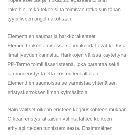
nopea asentaa ja mukautuu epäsäännöllisiin
rakoihin, mikä tekee siitä toimivan ratkaisun tähän
tyypilliseen ongelmakohtaan.
Elementtien saumat ja harkkorakenteet
Elementtirakentamisessa saumakohdat ovat kriittisiä
ilmatiiveyden kannalta. Harkkojen välissä käytettynä
PP-Termo toimii lisäeristeenä, joka parantaa sekä
lämmöneristystä että kosteudenhallintaa.
Elementtien saumoissa se varmistaa yhtenäisen
eristyskerroksen ilman kylmäsiltoja.
Näin valitset oikean eristeen korjauskohteen mukaan
Oikean eristysratkaisun valinta lähtee kohteen
erityispiirteiden tunnistamisesta. Ensimmäinen