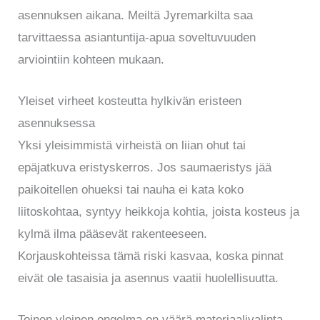
asennuksen aikana. Meiltä Jyremarkilta saa
tarvittaessa asiantuntija-apua soveltuvuuden
arviointiin kohteen mukaan.
Yleiset virheet kosteutta hylkivän eristeen
asennuksessa
Yksi yleisimmistä virheistä on liian ohut tai
epäjatkuva eristyskerros. Jos saumaeristys jää
paikoitellen ohueksi tai nauha ei kata koko
liitoskohtaa, syntyy heikkoja kohtia, joista kosteus ja
kylmä ilma pääsevät rakenteeseen.
Korjauskohteissa tämä riski kasvaa, koska pinnat
eivät ole tasaisia ja asennus vaatii huolellisuutta.
Toinen yleinen ongelma on väärä materiaalivalinta