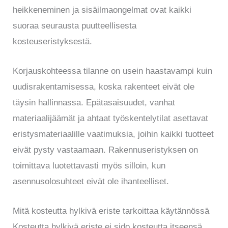
heikkeneminen ja sisäilmaongelmat ovat kaikki
suoraa seurausta puutteellisesta
kosteuseristyksestä.
Korjauskohteessa tilanne on usein haastavampi kuin
uudisrakentamisessa, koska rakenteet eivät ole
täysin hallinnassa. Epätasaisuudet, vanhat
materiaalijäämät ja ahtaat työskentelytilat asettavat
eristysmateriaalille vaatimuksia, joihin kaikki tuotteet
eivät pysty vastaamaan. Rakennuseristyksen on
toimittava luotettavasti myös silloin, kun
asennusolosuhteet eivät ole ihanteelliset.
Mitä kosteutta hylkivä eriste tarkoittaa käytännössä
Kosteutta hylkivä eriste ei sido kosteutta itseensä,