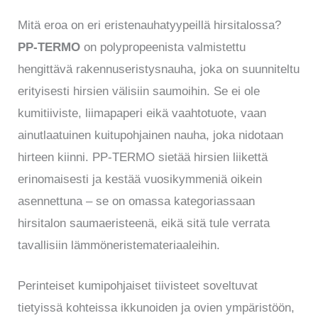
Mitä eroa on eri eristenauhatyypeillä hirsitalossa?
PP-TERMO
on polypropeenista valmistettu
hengittävä rakennuseristysnauha, joka on suunniteltu
erityisesti hirsien välisiin saumoihin. Se ei ole
kumitiiviste, liimapaperi eikä vaahtotuote, vaan
ainutlaatuinen kuitupohjainen nauha, joka nidotaan
hirteen kiinni. PP-TERMO sietää hirsien liikettä
erinomaisesti ja kestää vuosikymmeniä oikein
asennettuna – se on omassa kategoriassaan
hirsitalon saumaeristeenä, eikä sitä tule verrata
tavallisiin lämmöneristemateriaaleihin.
Perinteiset kumipohjaiset tiivisteet soveltuvat
tietyissä kohteissa ikkunoiden ja ovien ympäristöön,