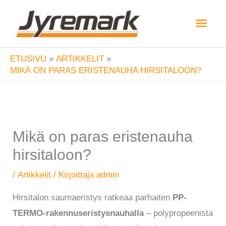
Siirry
Pääv
sisältöön
ETUSIVU
ARTIKKELIT
MIKÄ ON PARAS ERISTENAUHA HIRSITALOON?
Mikä on paras eristenauha
hirsitaloon?
/
Artikkelit
/ Kirjoittaja
admin
Hirsitalon saumaeristys ratkeaa parhaiten
PP-
TERMO-rakennuseristysnauhalla
– polypropeenista