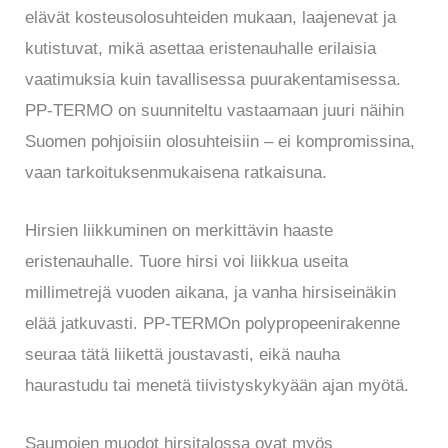
elävät kosteusolosuhteiden mukaan, laajenevat ja
kutistuvat, mikä asettaa eristenauhalle erilaisia
vaatimuksia kuin tavallisessa puurakentamisessa.
PP-TERMO on suunniteltu vastaamaan juuri näihin
Suomen pohjoisiin olosuhteisiin – ei kompromissina,
vaan tarkoituksenmukaisena ratkaisuna.
Hirsien liikkuminen on merkittävin haaste
eristenauhalle. Tuore hirsi voi liikkua useita
millimetrejä vuoden aikana, ja vanha hirsiseinäkin
elää jatkuvasti. PP-TERMOn polypropeenirakenne
seuraa tätä liikettä joustavasti, eikä nauha
haurastudu tai menetä tiivistyskykyään ajan myötä.
Saumojen muodot hirsitalossa ovat myös