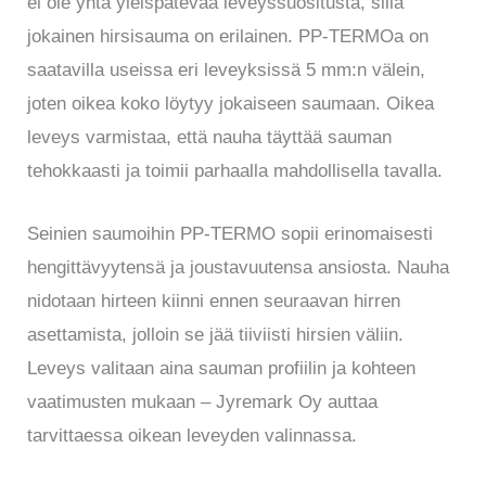
ei ole yhtä yleispätevää leveyssuositusta, sillä
jokainen hirsisauma on erilainen. PP-TERMOa on
saatavilla useissa eri leveyksissä 5 mm:n välein,
joten oikea koko löytyy jokaiseen saumaan. Oikea
leveys varmistaa, että nauha täyttää sauman
tehokkaasti ja toimii parhaalla mahdollisella tavalla.
Seinien saumoihin PP-TERMO sopii erinomaisesti
hengittävyytensä ja joustavuutensa ansiosta. Nauha
nidotaan hirteen kiinni ennen seuraavan hirren
asettamista, jolloin se jää tiiviisti hirsien väliin.
Leveys valitaan aina sauman profiilin ja kohteen
vaatimusten mukaan – Jyremark Oy auttaa
tarvittaessa oikean leveyden valinnassa.