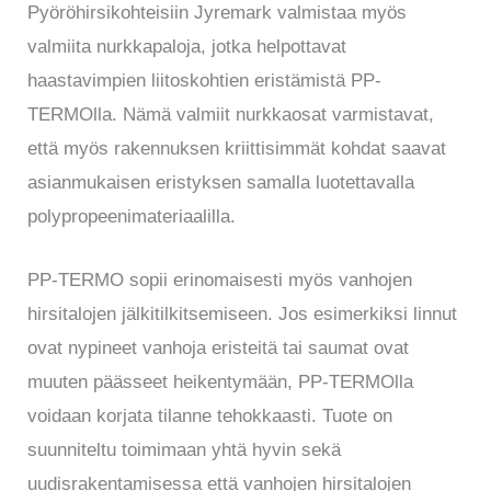
Pyöröhirsikohteisiin Jyremark valmistaa myös
valmiita nurkkapaloja, jotka helpottavat
haastavimpien liitoskohtien eristämistä PP-
TERMOlla. Nämä valmiit nurkkaosat varmistavat,
että myös rakennuksen kriittisimmät kohdat saavat
asianmukaisen eristyksen samalla luotettavalla
polypropeenimateriaalilla.
PP-TERMO sopii erinomaisesti myös vanhojen
hirsitalojen jälkitilkitsemiseen. Jos esimerkiksi linnut
ovat nypineet vanhoja eristeitä tai saumat ovat
muuten päässeet heikentymään, PP-TERMOlla
voidaan korjata tilanne tehokkaasti. Tuote on
suunniteltu toimimaan yhtä hyvin sekä
uudisrakentamisessa että vanhojen hirsitalojen