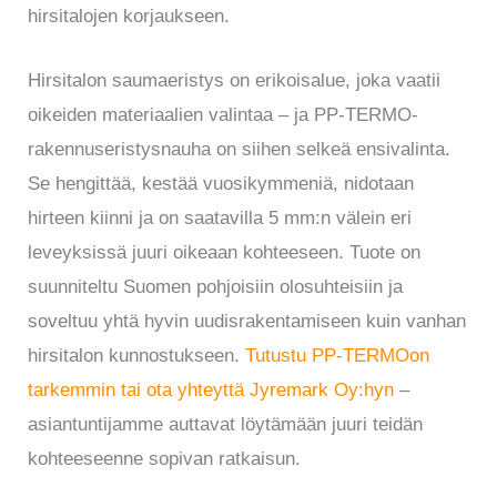
hirsitalojen korjaukseen.
Hirsitalon saumaeristys on erikoisalue, joka vaatii
oikeiden materiaalien valintaa – ja PP-TERMO-
rakennuseristysnauha on siihen selkeä ensivalinta.
Se hengittää, kestää vuosikymmeniä, nidotaan
hirteen kiinni ja on saatavilla 5 mm:n välein eri
leveyksissä juuri oikeaan kohteeseen. Tuote on
suunniteltu Suomen pohjoisiin olosuhteisiin ja
soveltuu yhtä hyvin uudisrakentamiseen kuin vanhan
hirsitalon kunnostukseen.
Tutustu PP-TERMOon
tarkemmin tai ota yhteyttä Jyremark Oy:hyn
–
asiantuntijamme auttavat löytämään juuri teidän
kohteeseenne sopivan ratkaisun.