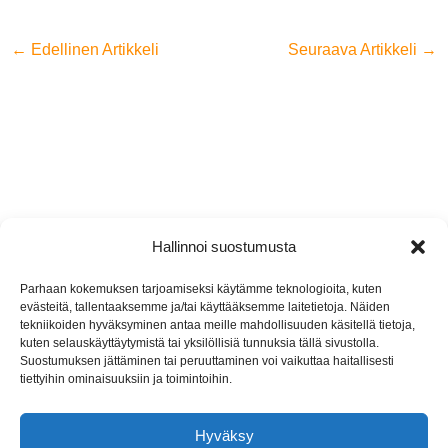
←
Edellinen Artikkeli
Seuraava Artikkeli
→
Hallinnoi suostumusta
Jyremark Oy
Parhaan kokemuksen tarjoamiseksi käytämme teknologioita, kuten
evästeitä, tallentaaksemme ja/tai käyttääksemme laitetietoja. Näiden
Jämsänkoskentie 2, 42440 Koskenpää
tekniikoiden hyväksyminen antaa meille mahdollisuuden käsitellä tietoja,
kuten selauskäyttäytymistä tai yksilöllisiä tunnuksia tällä sivustolla.
(014) 767 130
Suostumuksen jättäminen tai peruuttaminen voi vaikuttaa haitallisesti
tiettyihin ominaisuuksiin ja toimintoihin.
info@jyremark.fi
Hyväksy