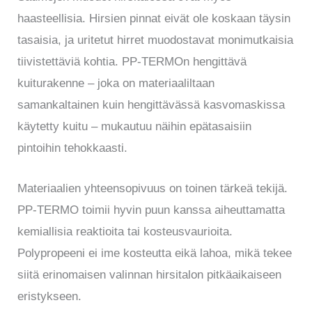
haasteellisia. Hirsien pinnat eivät ole koskaan täysin
tasaisia, ja uritetut hirret muodostavat monimutkaisia
tiivistettäviä kohtia. PP-TERMOn hengittävä
kuiturakenne – joka on materiaaliltaan
samankaltainen kuin hengittävässä kasvomaskissa
käytetty kuitu – mukautuu näihin epätasaisiin
pintoihin tehokkaasti.
Materiaalien yhteensopivuus on toinen tärkeä tekijä.
PP-TERMO toimii hyvin puun kanssa aiheuttamatta
kemiallisia reaktioita tai kosteusvaurioita.
Polypropeeni ei ime kosteutta eikä lahoa, mikä tekee
siitä erinomaisen valinnan hirsitalon pitkäaikaiseen
eristykseen.