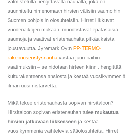
valmistetulla hengittävällä nauhalla, joka on
suunniteltu nimenomaan hirsien välisiin saumoihin
Suomen pohjoisiin olosuhteisiin. Hirret liikkuvat
vuodenaikojen mukaan, muodostavat epätasaisia
saumoja ja vaativat eristenauhalta pitkäaikaista
joustavuutta. Jyremark Oy:n
PP-TERMO-
rakennuseristysnauha
vastaa juuri näihin
vaatimuksiin – se nidotaan hirteen kiinni, hengittää
kuiturakenteensa ansiosta ja kestää vuosikymmeniä
ilman uusimistarvetta.
Mikä tekee eristenauhasta sopivan hirsitaloon?
Hirsitaloon sopivan eristenauhan tulee
mukautua
hirsien jatkuvaan liikkeeseen
ja kestää
vuosikymmeniä vaihtelevia sääolosuhteita. Hirret