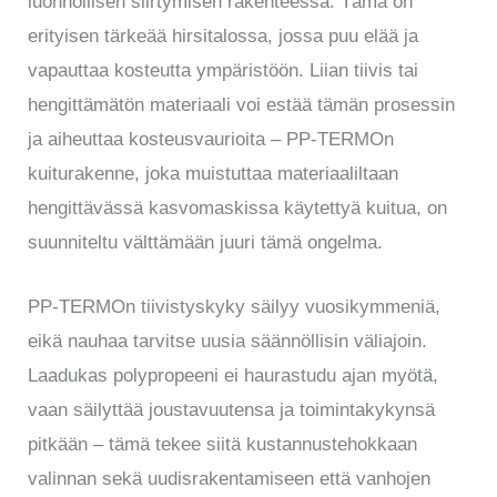
luonnollisen siirtymisen rakenteessa. Tämä on
erityisen tärkeää hirsitalossa, jossa puu elää ja
vapauttaa kosteutta ympäristöön. Liian tiivis tai
hengittämätön materiaali voi estää tämän prosessin
ja aiheuttaa kosteusvaurioita – PP-TERMOn
kuiturakenne, joka muistuttaa materiaaliltaan
hengittävässä kasvomaskissa käytettyä kuitua, on
suunniteltu välttämään juuri tämä ongelma.
PP-TERMOn tiivistyskyky säilyy vuosikymmeniä,
eikä nauhaa tarvitse uusia säännöllisin väliajoin.
Laadukas polypropeeni ei haurastudu ajan myötä,
vaan säilyttää joustavuutensa ja toimintakykynsä
pitkään – tämä tekee siitä kustannustehokkaan
valinnan sekä uudisrakentamiseen että vanhojen