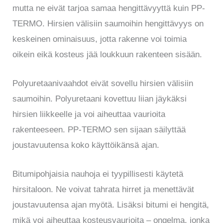
mutta ne eivät tarjoa samaa hengittävyyttä kuin PP-
TERMO. Hirsien välisiin saumoihin hengittävyys on
keskeinen ominaisuus, jotta rakenne voi toimia
oikein eikä kosteus jää loukkuun rakenteen sisään.
Polyuretaanivaahdot eivät sovellu hirsien välisiin
saumoihin. Polyuretaani kovettuu liian jäykäksi
hirsien liikkeelle ja voi aiheuttaa vaurioita
rakenteeseen. PP-TERMO sen sijaan säilyttää
joustavuutensa koko käyttöikänsä ajan.
Bitumipohjaisia nauhoja ei tyypillisesti käytetä
hirsitaloon. Ne voivat tahrata hirret ja menettävät
joustavuutensa ajan myötä. Lisäksi bitumi ei hengitä,
mikä voi aiheuttaa kosteusvaurioita – ongelma, jonka