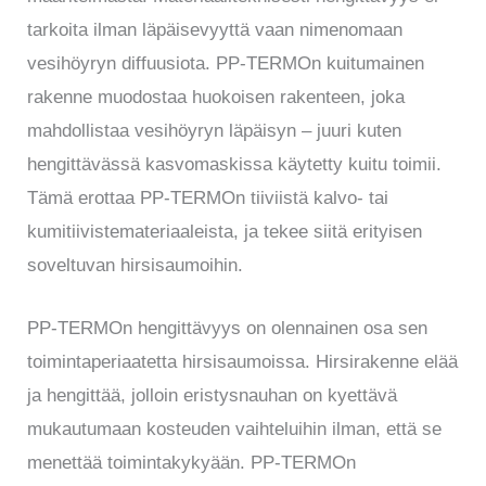
tarkoita ilman läpäisevyyttä vaan nimenomaan
vesihöyryn diffuusiota. PP-TERMOn kuitumainen
rakenne muodostaa huokoisen rakenteen, joka
mahdollistaa vesihöyryn läpäisyn – juuri kuten
hengittävässä kasvomaskissa käytetty kuitu toimii.
Tämä erottaa PP-TERMOn tiiviistä kalvo- tai
kumitiivistemateriaaleista, ja tekee siitä erityisen
soveltuvan hirsisaumoihin.
PP-TERMOn hengittävyys on olennainen osa sen
toimintaperiaatetta hirsisaumoissa. Hirsirakenne elää
ja hengittää, jolloin eristysnauhan on kyettävä
mukautumaan kosteuden vaihteluihin ilman, että se
menettää toimintakykyään. PP-TERMOn