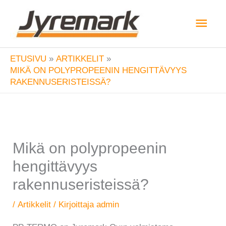
Siirry
Pääv
sisältöön
ETUSIVU
ARTIKKELIT
MIKÄ ON POLYPROPEENIN HENGITTÄVYYS
RAKENNUSERISTEISSÄ?
Mikä on polypropeenin
hengittävyys
rakennuseristeissä?
/
Artikkelit
/ Kirjoittaja
admin