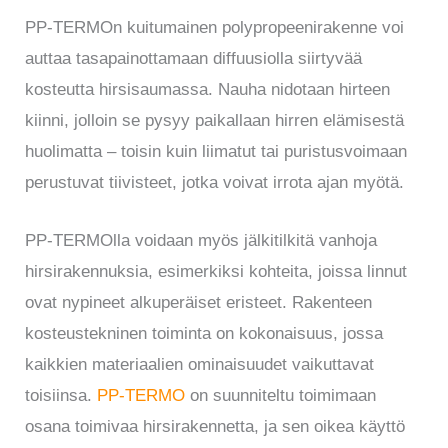
PP-TERMOn kuitumainen polypropeenirakenne voi
auttaa tasapainottamaan diffuusiolla siirtyvää
kosteutta hirsisaumassa. Nauha nidotaan hirteen
kiinni, jolloin se pysyy paikallaan hirren elämisestä
huolimatta – toisin kuin liimatut tai puristusvoimaan
perustuvat tiivisteet, jotka voivat irrota ajan myötä.
PP-TERMOlla voidaan myös jälkitilkitä vanhoja
hirsirakennuksia, esimerkiksi kohteita, joissa linnut
ovat nypineet alkuperäiset eristeet. Rakenteen
kosteustekninen toiminta on kokonaisuus, jossa
kaikkien materiaalien ominaisuudet vaikuttavat
toisiinsa.
PP-TERMO
on suunniteltu toimimaan
osana toimivaa hirsirakennetta, ja sen oikea käyttö