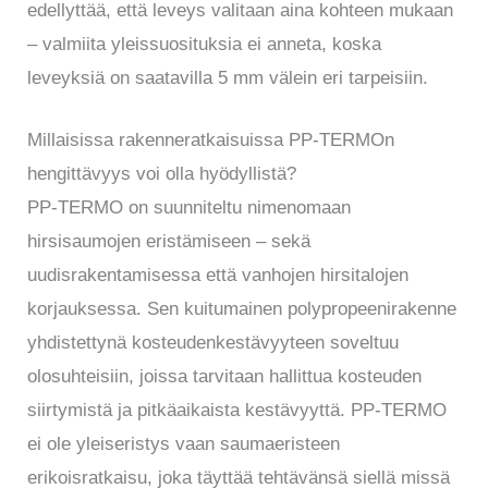
edellyttää, että leveys valitaan aina kohteen mukaan
– valmiita yleissuosituksia ei anneta, koska
leveyksiä on saatavilla 5 mm välein eri tarpeisiin.
Millaisissa rakenneratkaisuissa PP-TERMOn
hengittävyys voi olla hyödyllistä?
PP-TERMO on suunniteltu nimenomaan
hirsisaumojen eristämiseen – sekä
uudisrakentamisessa että vanhojen hirsitalojen
korjauksessa. Sen kuitumainen polypropeenirakenne
yhdistettynä kosteudenkestävyyteen soveltuu
olosuhteisiin, joissa tarvitaan hallittua kosteuden
siirtymistä ja pitkäaikaista kestävyyttä. PP-TERMO
ei ole yleiseristys vaan saumaeristeen
erikoisratkaisu, joka täyttää tehtävänsä siellä missä