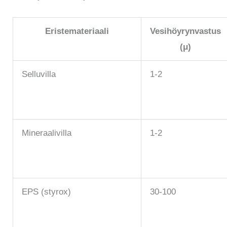
Eristemateriaali
Vesihöyrynvastus
(μ)
Selluvilla
1-2
Mineraalivilla
1-2
EPS (styrox)
30-100