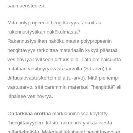
saumaeristeeksi.
Mitä polypropeenin hengittävyys tarkoittaa
rakennusfysiikan näkökulmasta?
Rakennusfysiikan näkökulmasta polypropeenin
hengittävyys tarkoittaa materiaalin kykyä päästää
vesihöyryä lävitseen diffuusiolla. Tätä ominaisuutta
mitataan vesihöyrynvastusarvolla (Sd-arvo) tai
diffuusiovastuskertoimella (μ-arvo). Mitä pienempi
vastusarvo, sitä paremmin materiaali ”hengittää” eli
läpäisee vesihöyryä.
On
tärkeää erottaa
markkinoinnissa käytetty
”hengittävyyden” käsite rakennusfysikaalisesta
määritelmästä. Materiaaliteknisesti hengittävyys ei