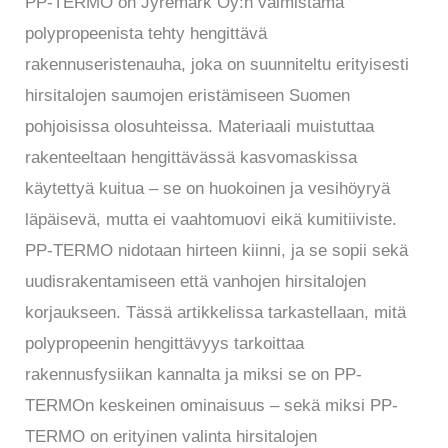
PP-TERMO on Jyremark Oy:n valmistama
polypropeenista tehty hengittävä
rakennuseristenauha, joka on suunniteltu erityisesti
hirsitalojen saumojen eristämiseen Suomen
pohjoisissa olosuhteissa. Materiaali muistuttaa
rakenteeltaan hengittävässä kasvomaskissa
käytettyä kuitua – se on huokoinen ja vesihöyryä
läpäisevä, mutta ei vaahtomuovi eikä kumitiiviste.
PP-TERMO nidotaan hirteen kiinni, ja se sopii sekä
uudisrakentamiseen että vanhojen hirsitalojen
korjaukseen. Tässä artikkelissa tarkastellaan, mitä
polypropeenin hengittävyys tarkoittaa
rakennusfysiikan kannalta ja miksi se on PP-
TERMOn keskeinen ominaisuus – sekä miksi PP-
TERMO on erityinen valinta hirsitalojen