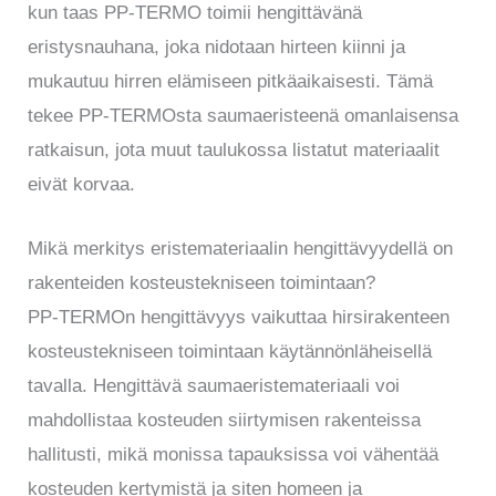
kun taas PP-TERMO toimii hengittävänä
eristysnauhana, joka nidotaan hirteen kiinni ja
mukautuu hirren elämiseen pitkäaikaisesti. Tämä
tekee PP-TERMOsta saumaeristeenä omanlaisensa
ratkaisun, jota muut taulukossa listatut materiaalit
eivät korvaa.
Mikä merkitys eristemateriaalin hengittävyydellä on
rakenteiden kosteustekniseen toimintaan?
PP-TERMOn hengittävyys vaikuttaa hirsirakenteen
kosteustekniseen toimintaan käytännönläheisellä
tavalla. Hengittävä saumaeristemateriaali voi
mahdollistaa kosteuden siirtymisen rakenteissa
hallitusti, mikä monissa tapauksissa voi vähentää
kosteuden kertymistä ja siten homeen ja