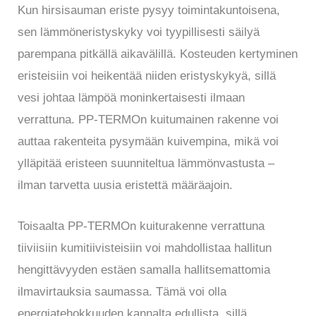
Kun hirsisauman eriste pysyy toimintakuntoisena,
sen lämmöneristyskyky voi tyypillisesti säilyä
parempana pitkällä aikavälillä. Kosteuden kertyminen
eristeisiin voi heikentää niiden eristyskykyä, sillä
vesi johtaa lämpöä moninkertaisesti ilmaan
verrattuna. PP-TERMOn kuitumainen rakenne voi
auttaa rakenteita pysymään kuivempina, mikä voi
ylläpitää eristeen suunniteltua lämmönvastusta –
ilman tarvetta uusia eristettä määräajoin.
Toisaalta PP-TERMOn kuiturakenne verrattuna
tiiviisiin kumitiivisteisiin voi mahdollistaa hallitun
hengittävyyden estäen samalla hallitsemattomia
ilmavirtauksia saumassa. Tämä voi olla
energiatehokkuuden kannalta edullista, sillä