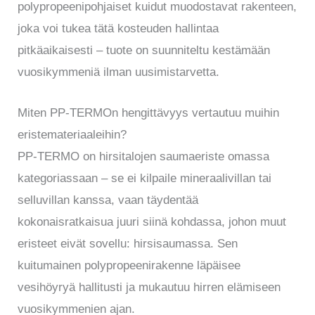
polypropeenipohjaiset kuidut muodostavat rakenteen,
joka voi tukea tätä kosteuden hallintaa
pitkäaikaisesti – tuote on suunniteltu kestämään
vuosikymmeniä ilman uusimistarvetta.
Miten PP-TERMOn hengittävyys vertautuu muihin
eristemateriaaleihin?
PP-TERMO on hirsitalojen saumaeriste omassa
kategoriassaan – se ei kilpaile mineraalivillan tai
selluvillan kanssa, vaan täydentää
kokonaisratkaisua juuri siinä kohdassa, johon muut
eristeet eivät sovellu: hirsisaumassa. Sen
kuitumainen polypropeenirakenne läpäisee
vesihöyryä hallitusti ja mukautuu hirren elämiseen
vuosikymmenien ajan.