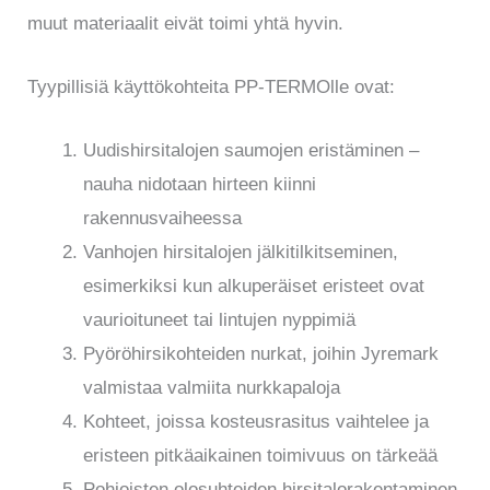
muut materiaalit eivät toimi yhtä hyvin.
Tyypillisiä käyttökohteita PP-TERMOlle ovat:
Uudishirsitalojen saumojen eristäminen –
nauha nidotaan hirteen kiinni
rakennusvaiheessa
Vanhojen hirsitalojen jälkitilkitseminen,
esimerkiksi kun alkuperäiset eristeet ovat
vaurioituneet tai lintujen nyppimiä
Pyöröhirsikohteiden nurkat, joihin Jyremark
valmistaa valmiita nurkkapaloja
Kohteet, joissa kosteusrasitus vaihtelee ja
eristeen pitkäaikainen toimivuus on tärkeää
Pohjoisten olosuhteiden hirsitalorakentaminen,