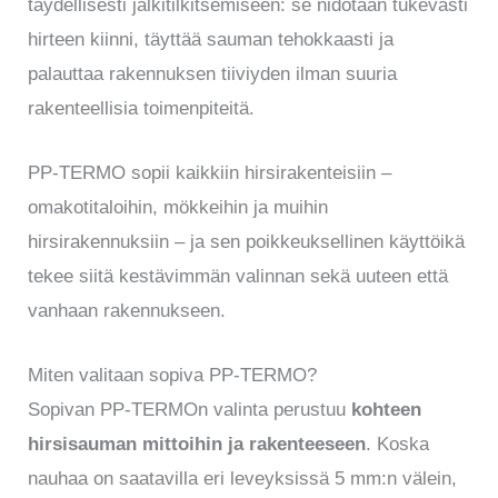
täydellisesti jälkitilkitsemiseen: se nidotaan tukevasti
hirteen kiinni, täyttää sauman tehokkaasti ja
palauttaa rakennuksen tiiviyden ilman suuria
rakenteellisia toimenpiteitä.
PP-TERMO sopii kaikkiin hirsirakenteisiin –
omakotitaloihin, mökkeihin ja muihin
hirsirakennuksiin – ja sen poikkeuksellinen käyttöikä
tekee siitä kestävimmän valinnan sekä uuteen että
vanhaan rakennukseen.
Miten valitaan sopiva PP-TERMO?
Sopivan PP-TERMOn valinta perustuu
kohteen
hirsisauman mittoihin ja rakenteeseen
. Koska
nauhaa on saatavilla eri leveyksissä 5 mm:n välein,