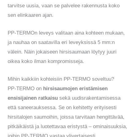
tarvitse uusia, vaan se palvelee rakennusta koko
sen elinkaaren ajan.
PP-TERMOn leveys valitaan aina kohteen mukaan,
ja nauhaa on saatavilla eri leveyksissä 5 mm:n
välein. Näin jokaiseen hirsisaumaan löytyy juuri
oikea koko ilman kompromisseja.
Mihin kaikkiin kohteisiin PP-TERMO soveltuu?
PP-TERMO on
hirsisaumojen eristämisen
ensisijainen ratkaisu
sekä uudisrakentamisessa
että saneerauksessa. Se on kehitetty erityisesti
hirsitalojen saumoihin, joissa tarvitaan hengittävää,
pitkäikäistä ja luotettavaa eristystä – ominaisuuksia,
joihin PP-TERMO vastaa ylivertaisesti.