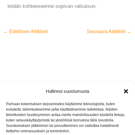
teidän kohteeseenne sopivan ratkaisun.
←
Edellinen Artikkeli
Seuraava Artikkeli
→
Hallinnoi suostumusta
Jyremark Oy
Parhaan kokemuksen tarjoamiseksi käytämme teknologioita, kuten
evästeitä, tallentaaksemme ja/tai käyttääksemme laitetietoja. Näiden
Jämsänkoskentie 2, 42440 Koskenpää
tekniikoiden hyväksyminen antaa meille mahdollisuuden käsitellä tietoja,
kuten selauskäyttäytymistä tai yksilöllisiä tunnuksia tällä sivustolla.
(014) 767 130
Suostumuksen jättäminen tai peruuttaminen voi vaikuttaa haitallisesti
tiettyihin ominaisuuksiin ja toimintoihin.
info@jyremark.fi