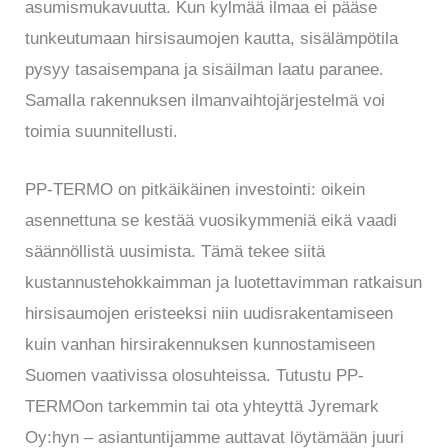
asumismukavuutta. Kun kylmää ilmaa ei pääse
tunkeutumaan hirsisaumojen kautta, sisälämpötila
pysyy tasaisempana ja sisäilman laatu paranee.
Samalla rakennuksen ilmanvaihtojärjestelmä voi
toimia suunnitellusti.
PP-TERMO on pitkäikäinen investointi: oikein
asennettuna se kestää vuosikymmeniä eikä vaadi
säännöllistä uusimista. Tämä tekee siitä
kustannustehokkaimman ja luotettavimman ratkaisun
hirsisaumojen eristeeksi niin uudisrakentamiseen
kuin vanhan hirsirakennuksen kunnostamiseen
Suomen vaativissa olosuhteissa. Tutustu PP-
TERMOon tarkemmin tai ota yhteyttä Jyremark
Oy:hyn – asiantuntijamme auttavat löytämään juuri