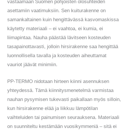
vastaamaan Suomen pohjoisten olosuhteiden
asettamiin vaatimuksiin. Sen kuiturakenne on
samankaltainen kuin hengittävässä kasvomaskissa
käytetty materiaali – ei vaahtoa, ei kumia, ei
liimapintaa. Nauha päästää lävitseen kosteuden
tasapainottavasti, jolloin hirsirakenne saa hengittää
luonnollisella tavalla ja kosteuden aiheuttamat
vauriot jäävät minimiin.
PP-TERMO nidotaan hirteen kiinni asennuksen
yhteydessä. Tämä kiinnitysmenetelmä varmistaa
nauhan pysymisen tukevasti paikallaan myös silloin,
kun hirsirakenne elää ja liikkuu lämpötilan
vaihteluiden tai painumisen seurauksena. Materiaali
on suunniteltu kestämään vuosikymmeniä – sitä ei