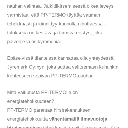
nauhan valintaa. Jälkitilkitsemisessä oikea leveys
varmistaa, että PP-TERMO täyttää sauman
tehokkaasti ja kiinnittyy kunnolla nidottaessa –
tuloksena on kestävä ja toimiva eristys, joka
palvelee vuosikymmeniä.
Epäselvissä tilanteissa kannattaa olla yhteydessä
Jyremark Oy:hyn, joka auttaa valitsemaan kuhunkin
kohteeseen sopivan PP-TERMO-nauhan.
Mitä vaikutusta PP-TERMOlla on
energiatehokkuuteen?
PP-TERMO parantaa hirsirakennuksen
energiatehokkuutta
vähentämällä ilmavuotoja
hirsisaumoissa
tehokkaasti ja pitkäkestoisesti. Kun