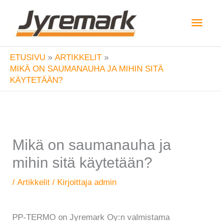
Siirry
Pääv
sisältöön
ETUSIVU
ARTIKKELIT
MIKÄ ON SAUMANAUHA JA MIHIN SITÄ
KÄYTETÄÄN?
Mikä on saumanauha ja
mihin sitä käytetään?
/
Artikkelit
/ Kirjoittaja
admin
PP-TERMO on Jyremark Oy:n valmistama