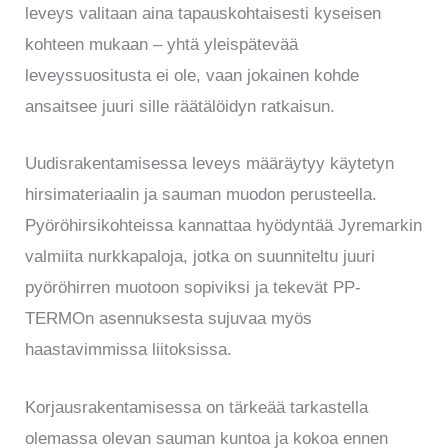
leveys valitaan aina tapauskohtaisesti kyseisen
kohteen mukaan – yhtä yleispätevää
leveyssuositusta ei ole, vaan jokainen kohde
ansaitsee juuri sille räätälöidyn ratkaisun.
Uudisrakentamisessa leveys määräytyy käytetyn
hirsimateriaalin ja sauman muodon perusteella.
Pyöröhirsikohteissa kannattaa hyödyntää Jyremarkin
valmiita nurkkapaloja, jotka on suunniteltu juuri
pyöröhirren muotoon sopiviksi ja tekevät PP-
TERMOn asennuksesta sujuvaa myös
haastavimmissa liitoksissa.
Korjausrakentamisessa on tärkeää tarkastella
olemassa olevan sauman kuntoa ja kokoa ennen