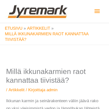
Siirry
Pääv
sisältöön
ETUSIVU
ARTIKKELIT
MILLÄ IKKUNAKARMIEN RAOT KANNATTAA
TIIVISTÄÄ?
Millä ikkunakarmien raot
kannattaa tiivistää?
/
Artikkelit
/ Kirjoittaja
admin
Ikkunan karmin ja seinärakenteen väliin jäävä rako
on yksi yleisimmistä vedon ja lämpöhukan lähteistä