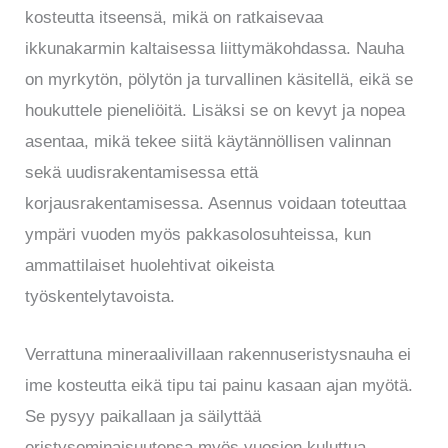
kosteutta itseensä, mikä on ratkaisevaa
ikkunakarmin kaltaisessa liittymäkohdassa. Nauha
on myrkytön, pölytön ja turvallinen käsitellä, eikä se
houkuttele pieneliöitä. Lisäksi se on kevyt ja nopea
asentaa, mikä tekee siitä käytännöllisen valinnan
sekä uudisrakentamisessa että
korjausrakentamisessa. Asennus voidaan toteuttaa
ympäri vuoden myös pakkasolosuhteissa, kun
ammattilaiset huolehtivat oikeista
työskentelytavoista.
Verrattuna mineraalivillaan rakennuseristysnauha ei
ime kosteutta eikä tipu tai painu kasaan ajan myötä.
Se pysyy paikallaan ja säilyttää
eristysominaisuutensa myös vuosien kuluttua