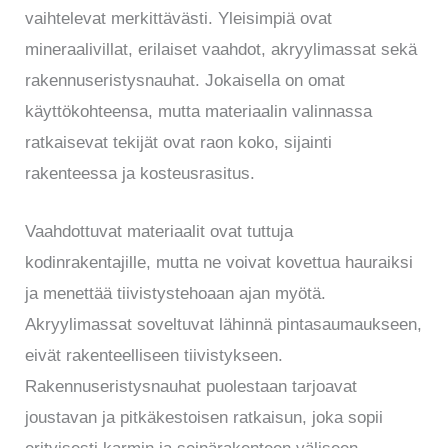
vaihtelevat merkittävästi. Yleisimpiä ovat
mineraalivillat, erilaiset vaahdot, akryylimassat sekä
rakennuseristysnauhat. Jokaisella on omat
käyttökohteensa, mutta materiaalin valinnassa
ratkaisevat tekijät ovat raon koko, sijainti
rakenteessa ja kosteusrasitus.
Vaahdottuvat materiaalit ovat tuttuja
kodinrakentajille, mutta ne voivat kovettua hauraiksi
ja menettää tiivistystehoaan ajan myötä.
Akryylimassat soveltuvat lähinnä pintasaumaukseen,
eivät rakenteelliseen tiivistykseen.
Rakennuseristysnauhat puolestaan tarjoavat
joustavan ja pitkäkestoisen ratkaisun, joka sopii