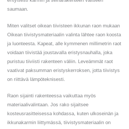
erityisesti karmin ja seinärakenteen väliseen
saumaan.
Miten valitset oikean tiivisteen ikkunan raon mukaan
Oikean tiivistysmateriaalin valinta lähtee raon koosta
ja luonteesta. Kapeat, alle kymmenen millimetrin raot
voidaan tiivistää joustavalla eristysnauhalla, joka
puristuu tiiviisti rakenteen väliin. Leveämmät raot
vaativat paksumman eristyskerroksen, jotta tiivistys
on riittävä lämpöteknisesti.
Raon sijainti rakenteessa vaikuttaa myös
materiaalivalintaan. Jos rako sijaitsee
kosteusrasitteisessa kohdassa, kuten ulkoseinän ja
ikkunakarmin liittymässä, tiivistysmateriaalin on