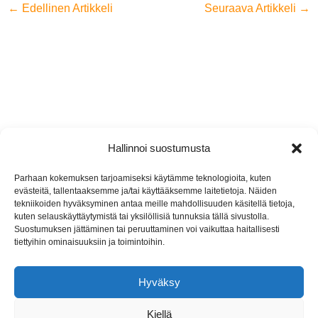
←
Edellinen Artikkeli
Seuraava Artikkeli
→
Hallinnoi suostumusta
Jyremark Oy
Parhaan kokemuksen tarjoamiseksi käytämme teknologioita, kuten
evästeitä, tallentaaksemme ja/tai käyttääksemme laitetietoja. Näiden
Jämsänkoskentie 2, 42440 Koskenpää
tekniikoiden hyväksyminen antaa meille mahdollisuuden käsitellä tietoja,
kuten selauskäyttäytymistä tai yksilöllisiä tunnuksia tällä sivustolla.
(014) 767 130
Suostumuksen jättäminen tai peruuttaminen voi vaikuttaa haitallisesti
tiettyihin ominaisuuksiin ja toimintoihin.
info@jyremark.fi
Hyväksy
Kiellä