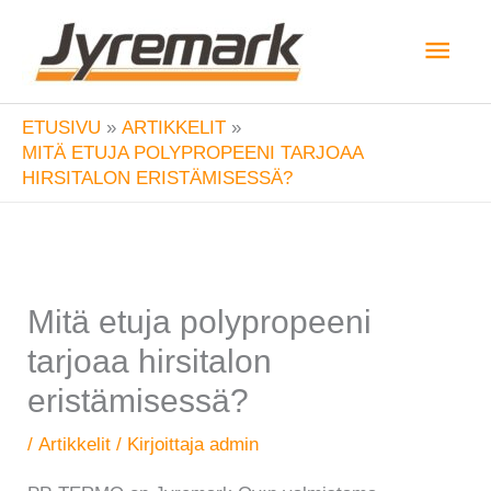
Siirry
Pääv
sisältöön
ETUSIVU
ARTIKKELIT
MITÄ ETUJA POLYPROPEENI TARJOAA
HIRSITALON ERISTÄMISESSÄ?
Mitä etuja polypropeeni
tarjoaa hirsitalon
eristämisessä?
/
Artikkelit
/ Kirjoittaja
admin