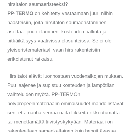
hirsitalon saumaeristeeksi?
PP-TERMO
on kehitetty vastaamaan juuri niihin
haasteisiin, joita hirsitalon saumaeristäminen
asettaa: puun eläminen, kosteuden hallinta ja
pitkäikäisyys vaativissa olosuhteissa. Se ei ole
yleiseristemateriaali vaan hirsirakenteisiin
erikoistunut ratkaisu.
Hirsitalot elävät luonnostaan vuodenaikojen mukaan.
Puu laajenee ja supistuu kosteuden ja lämpötilan
vaihteluiden myötä. PP-TERMOn
polypropeenimateriaalin ominaisuudet mahdollistavat
sen, että nauha seuraa näitä liikkeitä rikkoutumatta
tai menettämättä tiivistyskykyään. Materiaali on
rakenteeltaan samankaltainen kuin hengittävässä