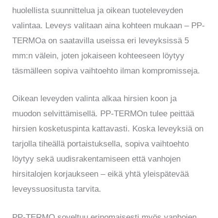
huolellista suunnittelua ja oikean tuoteleveyden
valintaa. Leveys valitaan aina kohteen mukaan – PP-
TERMOa on saatavilla useissa eri leveyksissä 5
mm:n välein, joten jokaiseen kohteeseen löytyy
täsmälleen sopiva vaihtoehto ilman kompromisseja.
Oikean leveyden valinta alkaa hirsien koon ja
muodon selvittämisellä. PP-TERMOn tulee peittää
hirsien kosketuspinta kattavasti. Koska leveyksiä on
tarjolla tiheällä portaistuksella, sopiva vaihtoehto
löytyy sekä uudisrakentamiseen että vanhojen
hirsitalojen korjaukseen – eikä yhtä yleispätevää
leveyssuositusta tarvita.
PP-TERMO soveltuu erinomaisesti myös vanhojen