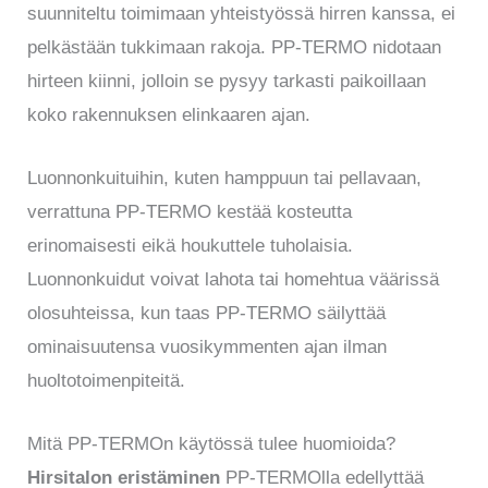
suunniteltu toimimaan yhteistyössä hirren kanssa, ei
pelkästään tukkimaan rakoja. PP-TERMO nidotaan
hirteen kiinni, jolloin se pysyy tarkasti paikoillaan
koko rakennuksen elinkaaren ajan.
Luonnonkuituihin, kuten hamppuun tai pellavaan,
verrattuna PP-TERMO kestää kosteutta
erinomaisesti eikä houkuttele tuholaisia.
Luonnonkuidut voivat lahota tai homehtua väärissä
olosuhteissa, kun taas PP-TERMO säilyttää
ominaisuutensa vuosikymmenten ajan ilman
huoltotoimenpiteitä.
Mitä PP-TERMOn käytössä tulee huomioida?
Hirsitalon eristäminen
PP-TERMOlla edellyttää