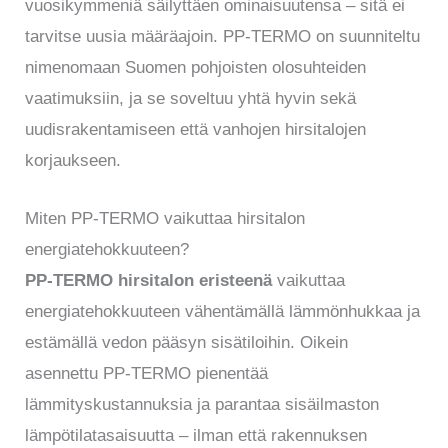
vuosikymmeniä säilyttäen ominaisuutensa – sitä ei
tarvitse uusia määräajoin. PP-TERMO on suunniteltu
nimenomaan Suomen pohjoisten olosuhteiden
vaatimuksiin, ja se soveltuu yhtä hyvin sekä
uudisrakentamiseen että vanhojen hirsitalojen
korjaukseen.
Miten PP-TERMO vaikuttaa hirsitalon
energiatehokkuuteen?
PP-TERMO hirsitalon eristeenä
vaikuttaa
energiatehokkuuteen vähentämällä lämmönhukkaa ja
estämällä vedon pääsyn sisätiloihin. Oikein
asennettu PP-TERMO pienentää
lämmityskustannuksia ja parantaa sisäilmaston
lämpötilatasaisuutta – ilman että rakennuksen