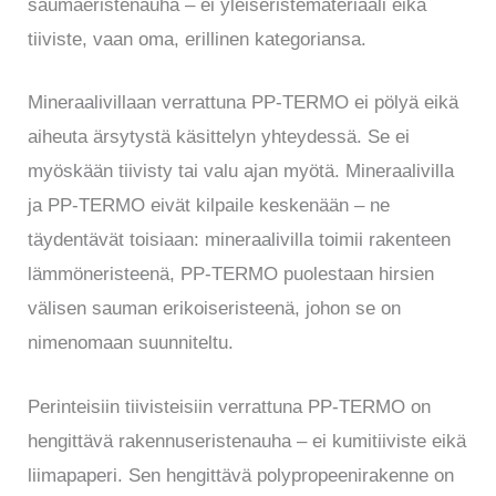
saumaeristenauha – ei yleiseristemateriaali eikä
tiiviste, vaan oma, erillinen kategoriansa.
Mineraalivillaan verrattuna PP-TERMO ei pölyä eikä
aiheuta ärsytystä käsittelyn yhteydessä. Se ei
myöskään tiivisty tai valu ajan myötä. Mineraalivilla
ja PP-TERMO eivät kilpaile keskenään – ne
täydentävät toisiaan: mineraalivilla toimii rakenteen
lämmöneristeenä, PP-TERMO puolestaan hirsien
välisen sauman erikoiseristeenä, johon se on
nimenomaan suunniteltu.
Perinteisiin tiivisteisiin verrattuna PP-TERMO on
hengittävä rakennuseristenauha – ei kumitiiviste eikä
liimapaperi. Sen hengittävä polypropeenirakenne on