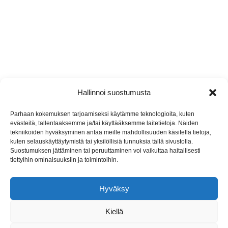
Hallinnoi suostumusta
Jyremark Oy
Parhaan kokemuksen tarjoamiseksi käytämme teknologioita, kuten
evästeitä, tallentaaksemme ja/tai käyttääksemme laitetietoja. Näiden
Jämsänkoskentie 2, 42440 Koskenpää
tekniikoiden hyväksyminen antaa meille mahdollisuuden käsitellä tietoja,
kuten selauskäyttäytymistä tai yksilöllisiä tunnuksia tällä sivustolla.
(014) 767 130
Suostumuksen jättäminen tai peruuttaminen voi vaikuttaa haitallisesti
tiettyihin ominaisuuksiin ja toimintoihin.
info@jyremark.fi
Hyväksy
Kiellä