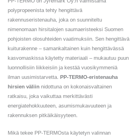
PP-TERMO on Jyremark Oy:n valmistama
polypropeenista tehty hengittävä
rakennuseristenauha, joka on suunniteltu
nimenomaan hirsitalojen saumaeristeeksi Suomen
pohjoisten olosuhteiden vaatimuksiin. Sen hengittävä
kuiturakenne – samankaltainen kuin hengittävässä
kasvomaskissa käytetty materiaali – mukautuu puun
luonnollisiin liikkeisiin ja kestää vuosikymmeniä
ilman uusimistarvetta.
PP-TERMO-eristenauha
hirsien väliin
nidottuna on kokonaisvaltainen
ratkaisu, joka vaikuttaa merkittävästi
energiatehokkuuteen, asumismukavuuteen ja
rakennuksen pitkäikäisyyteen.
Mikä tekee PP-TERMOsta käytetyn valinnan