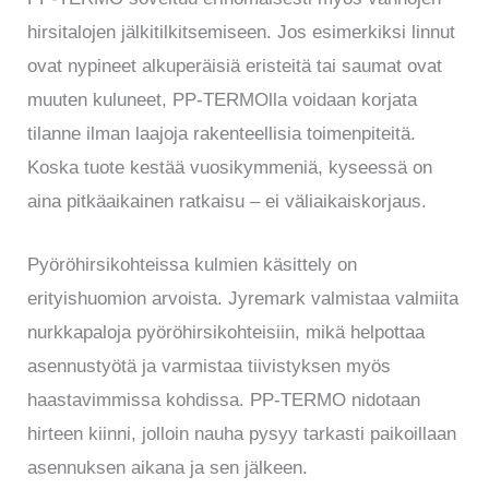
hirsitalojen jälkitilkitsemiseen. Jos esimerkiksi linnut
ovat nypineet alkuperäisiä eristeitä tai saumat ovat
muuten kuluneet, PP-TERMOlla voidaan korjata
tilanne ilman laajoja rakenteellisia toimenpiteitä.
Koska tuote kestää vuosikymmeniä, kyseessä on
aina pitkäaikainen ratkaisu – ei väliaikaiskorjaus.
Pyöröhirsikohteissa kulmien käsittely on
erityishuomion arvoista. Jyremark valmistaa valmiita
nurkkapaloja pyöröhirsikohteisiin, mikä helpottaa
asennustyötä ja varmistaa tiivistyksen myös
haastavimmissa kohdissa. PP-TERMO nidotaan
hirteen kiinni, jolloin nauha pysyy tarkasti paikoillaan
asennuksen aikana ja sen jälkeen.