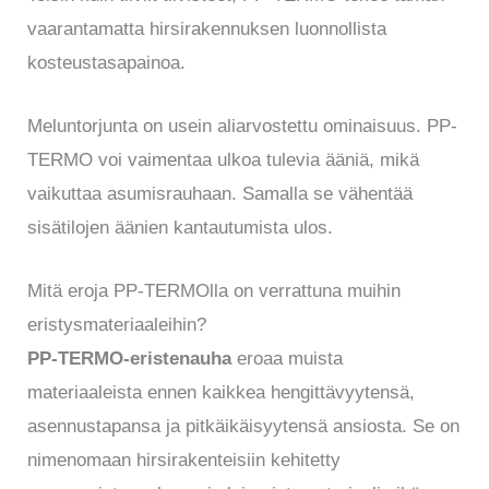
vaarantamatta hirsirakennuksen luonnollista
kosteustasapainoa.
Meluntorjunta on usein aliarvostettu ominaisuus. PP-
TERMO voi vaimentaa ulkoa tulevia ääniä, mikä
vaikuttaa asumisrauhaan. Samalla se vähentää
sisätilojen äänien kantautumista ulos.
Mitä eroja PP-TERMOlla on verrattuna muihin
eristysmateriaaleihin?
PP-TERMO-eristenauha
eroaa muista
materiaaleista ennen kaikkea hengittävyytensä,
asennustapansa ja pitkäikäisyytensä ansiosta. Se on
nimenomaan hirsirakenteisiin kehitetty