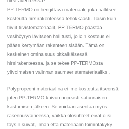
hirsirakenteessa?
PP-TERMO on hengittävä materiaali, joka hallitsee
kosteutta hirsirakenteessa tehokkaasti. Toisin kuin
tiiviit tiivistemateriaalit, PP-TERMO päästää
vesihöyryn lävitseen hallitusti, jolloin kosteus ei
pääse kertymään rakenteen sisään. Tämä on
keskeinen ominaisuus pitkäikäisessä
hirsirakenteessa, ja se tekee PP-TERMOsta
ylivoimaisen valinnan saumaeristemateriaaliksi.
Polypropeeni materiaalina ei ime kosteutta itseensä,
joten PP-TERMO kuivuu nopeasti satunnaisen
kastumisen jälkeen. Se voidaan asentaa myös
rakennusvaiheessa, vaikka olosuhteet eivät olisi
täysin kuivat, ilman että materiaalin toimintakyky