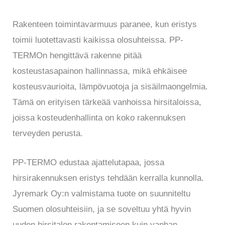
Rakenteen toimintavarmuus paranee, kun eristys
toimii luotettavasti kaikissa olosuhteissa. PP-
TERMOn hengittävä rakenne pitää
kosteustasapainon hallinnassa, mikä ehkäisee
kosteusvaurioita, lämpövuotoja ja sisäilmaongelmia.
Tämä on erityisen tärkeää vanhoissa hirsitaloissa,
joissa kosteudenhallinta on koko rakennuksen
terveyden perusta.
PP-TERMO edustaa ajattelutapaa, jossa
hirsirakennuksen eristys tehdään kerralla kunnolla.
Jyremark Oy:n valmistama tuote on suunniteltu
Suomen olosuhteisiin, ja se soveltuu yhtä hyvin
uuden hirsitalon rakentamiseen kuin vanhan