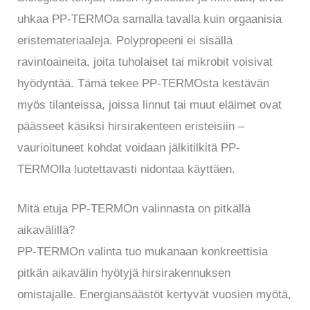
uhkaa PP-TERMOa samalla tavalla kuin orgaanisia
eristemateriaaleja. Polypropeeni ei sisällä
ravintoaineita, joita tuholaiset tai mikrobit voisivat
hyödyntää. Tämä tekee PP-TERMOsta kestävän
myös tilanteissa, joissa linnut tai muut eläimet ovat
päässeet käsiksi hirsirakenteen eristeisiin –
vaurioituneet kohdat voidaan jälkitilkitä PP-
TERMOlla luotettavasti nidontaa käyttäen.
Mitä etuja PP-TERMOn valinnasta on pitkällä
aikavälillä?
PP-TERMOn valinta tuo mukanaan konkreettisia
pitkän aikavälin hyötyjä hirsirakennuksen
omistajalle. Energiansäästöt kertyvät vuosien myötä,