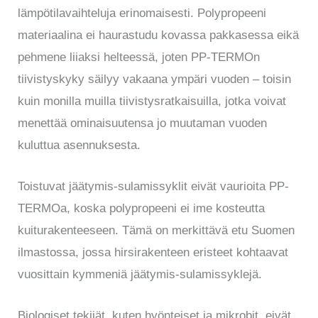
lämpötilavaihteluja erinomaisesti. Polypropeeni
materiaalina ei haurastudu kovassa pakkasessa eikä
pehmene liiaksi helteessä, joten PP-TERMOn
tiivistyskyky säilyy vakaana ympäri vuoden – toisin
kuin monilla muilla tiivistysratkaisuilla, jotka voivat
menettää ominaisuutensa jo muutaman vuoden
kuluttua asennuksesta.
Toistuvat jäätymis-sulamissyklit eivät vaurioita PP-
TERMOa, koska polypropeeni ei ime kosteutta
kuiturakenteeseen. Tämä on merkittävä etu Suomen
ilmastossa, jossa hirsirakenteen eristeet kohtaavat
vuosittain kymmeniä jäätymis-sulamissyklejä.
Biologiset tekijät, kuten hyönteiset ja mikrobit, eivät