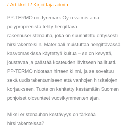
/
Artikkelit
/ Kirjoittaja
admin
PP-TERMO on Jyremark Oy:n valmistama
polypropeenista tehty hengittävä
rakennuseristenauha, joka on suunniteltu erityisesti
hirsirakenteisiin. Materiaali muistuttaa hengittävässä
kasvomaskissa käytettyä kuitua – se on kevyttä,
joustavaa ja päästää kosteuden lävitseen hallitusti.
PP-TERMO nidotaan hirteen kiinni, ja se soveltuu
sekä uudisrakentamiseen että vanhojen hirsitalojen
korjaukseen. Tuote on kehitetty kestämään Suomen
pohjoiset olosuhteet vuosikymmenten ajan.
Miksi eristenauhan kestävyys on tärkeää
hirsirakenteissa?