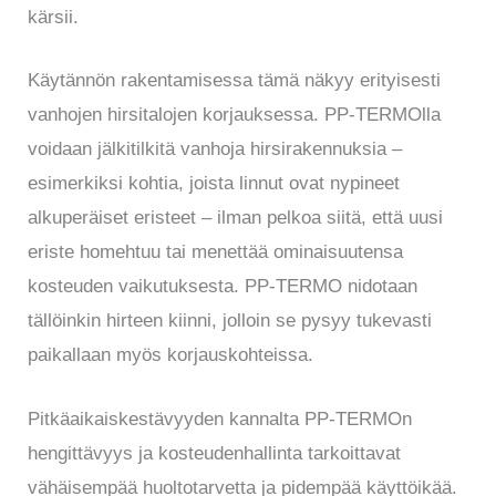
kärsii.
Käytännön rakentamisessa tämä näkyy erityisesti
vanhojen hirsitalojen korjauksessa. PP-TERMOlla
voidaan jälkitilkitä vanhoja hirsirakennuksia –
esimerkiksi kohtia, joista linnut ovat nypineet
alkuperäiset eristeet – ilman pelkoa siitä, että uusi
eriste homehtuu tai menettää ominaisuutensa
kosteuden vaikutuksesta. PP-TERMO nidotaan
tällöinkin hirteen kiinni, jolloin se pysyy tukevasti
paikallaan myös korjauskohteissa.
Pitkäaikaiskestävyyden kannalta PP-TERMOn
hengittävyys ja kosteudenhallinta tarkoittavat
vähäisempää huoltotarvetta ja pidempää käyttöikää.