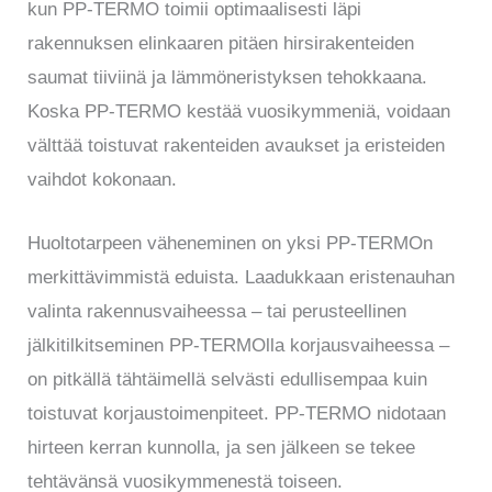
kun PP-TERMO toimii optimaalisesti läpi
rakennuksen elinkaaren pitäen hirsirakenteiden
saumat tiiviinä ja lämmöneristyksen tehokkaana.
Koska PP-TERMO kestää vuosikymmeniä, voidaan
välttää toistuvat rakenteiden avaukset ja eristeiden
vaihdot kokonaan.
Huoltotarpeen väheneminen on yksi PP-TERMOn
merkittävimmistä eduista. Laadukkaan eristenauhan
valinta rakennusvaiheessa – tai perusteellinen
jälkitilkitseminen PP-TERMOlla korjausvaiheessa –
on pitkällä tähtäimellä selvästi edullisempaa kuin
toistuvat korjaustoimenpiteet. PP-TERMO nidotaan
hirteen kerran kunnolla, ja sen jälkeen se tekee
tehtävänsä vuosikymmenestä toiseen.