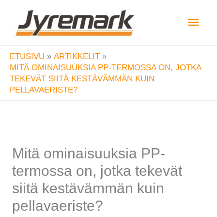
Siirry
Pääv
sisältöön
ETUSIVU
ARTIKKELIT
MITÄ OMINAISUUKSIA PP-TERMOSSA ON, JOTKA
TEKEVÄT SIITÄ KESTÄVÄMMÄN KUIN
PELLAVAERISTE?
Mitä ominaisuuksia PP-
termossa on, jotka tekevät
siitä kestävämmän kuin
pellavaeriste?