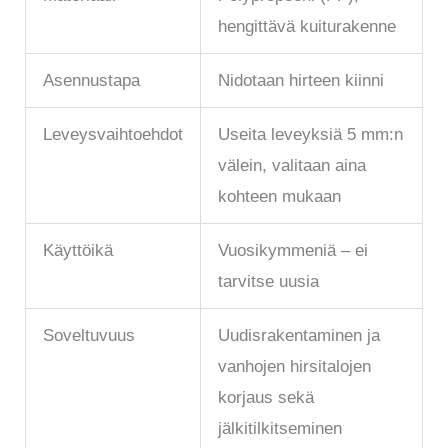
hengittävä kuiturakenne
Asennustapa
Nidotaan hirteen kiinni
Leveysvaihtoehdot
Useita leveyksiä 5 mm:n
välein, valitaan aina
kohteen mukaan
Käyttöikä
Vuosikymmeniä – ei
tarvitse uusia
Soveltuvuus
Uudisrakentaminen ja
vanhojen hirsitalojen
korjaus sekä
jälkitilkitseminen