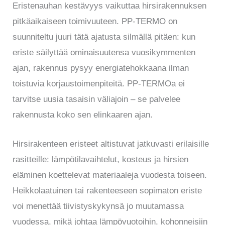
Eristenauhan kestävyys vaikuttaa hirsirakennuksen
pitkäaikaiseen toimivuuteen. PP-TERMO on
suunniteltu juuri tätä ajatusta silmällä pitäen: kun
eriste säilyttää ominaisuutensa vuosikymmenten
ajan, rakennus pysyy energiatehokkaana ilman
toistuvia korjaustoimenpiteitä. PP-TERMOa ei
tarvitse uusia tasaisin väliajoin – se palvelee
rakennusta koko sen elinkaaren ajan.
Hirsirakenteen eristeet altistuvat jatkuvasti erilaisille
rasitteille: lämpötilavaihtelut, kosteus ja hirsien
eläminen koettelevat materiaaleja vuodesta toiseen.
Heikkolaatuinen tai rakenteeseen sopimaton eriste
voi menettää tiivistyskykynsä jo muutamassa
vuodessa, mikä johtaa lämpövuotoihin, kohonneisiin