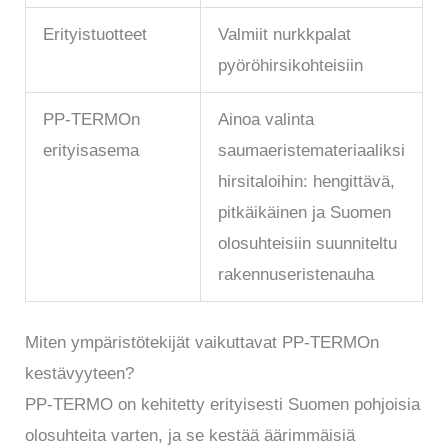
Erityistuotteet
Valmiit nurkkpalat
pyöröhirsikohteisiin
PP-TERMOn
Ainoa valinta
erityisasema
saumaeristemateriaaliksi
hirsitaloihin: hengittävä,
pitkäikäinen ja Suomen
olosuhteisiin suunniteltu
rakennuseristenauha
Miten ympäristötekijät vaikuttavat PP-TERMOn
kestävyyteen?
PP-TERMO on kehitetty erityisesti Suomen pohjoisia
olosuhteita varten, ja se kestää äärimmäisiä