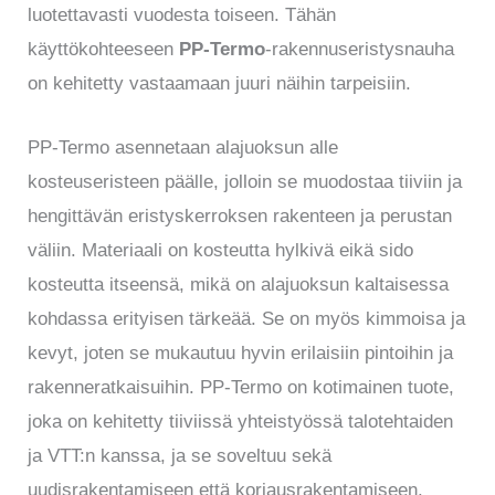
luotettavasti vuodesta toiseen. Tähän
käyttökohteeseen
PP-Termo
-rakennuseristysnauha
on kehitetty vastaamaan juuri näihin tarpeisiin.
PP-Termo asennetaan alajuoksun alle
kosteuseristeen päälle, jolloin se muodostaa tiiviin ja
hengittävän eristyskerroksen rakenteen ja perustan
väliin. Materiaali on kosteutta hylkivä eikä sido
kosteutta itseensä, mikä on alajuoksun kaltaisessa
kohdassa erityisen tärkeää. Se on myös kimmoisa ja
kevyt, joten se mukautuu hyvin erilaisiin pintoihin ja
rakenneratkaisuihin. PP-Termo on kotimainen tuote,
joka on kehitetty tiiviissä yhteistyössä talotehtaiden
ja VTT:n kanssa, ja se soveltuu sekä
uudisrakentamiseen että korjausrakentamiseen.