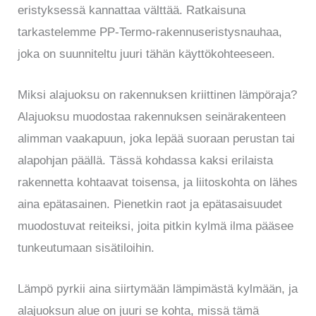
eristyksessä kannattaa välttää. Ratkaisuna
tarkastelemme PP-Termo-rakennuseristysnauhaa,
joka on suunniteltu juuri tähän käyttökohteeseen.
Miksi alajuoksu on rakennuksen kriittinen lämpöraja?
Alajuoksu muodostaa rakennuksen seinärakenteen
alimman vaakapuun, joka lepää suoraan perustan tai
alapohjan päällä. Tässä kohdassa kaksi erilaista
rakennetta kohtaavat toisensa, ja liitoskohta on lähes
aina epätasainen. Pienetkin raot ja epätasaisuudet
muodostuvat reiteiksi, joita pitkin kylmä ilma pääsee
tunkeutumaan sisätiloihin.
Lämpö pyrkii aina siirtymään lämpimästä kylmään, ja
alajuoksun alue on juuri se kohta, missä tämä