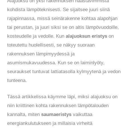
Alajuoksu on yksi rakennuksen haastavimmista
kohdista lämpöteknisesti. Se sijaitsee juuri siinä
rajapinnassa, missä seinärakenne kohtaa alapohjan
tai perustan, ja juuri siksi se on altis lämpövuodoille,
kosteudelle ja vedolle. Kun
alajuoksun eristys
on
toteutettu huolellisesti, se näkyy suoraan
rakennuksen lämpimyydessä ja
asumismukavuudessa. Kun se on laiminlyöty,
seuraukset tuntuvat lattiatasolla kylmyytenä ja vedon
tunteena.
Tässä artikkelissa käymme läpi, miksi alajuoksu on
niin kriittinen kohta rakennuksen lämpötalouden
kannalta, miten
saumaeristys
vaikuttaa
energiankulutukseen ja millaisia virheitä