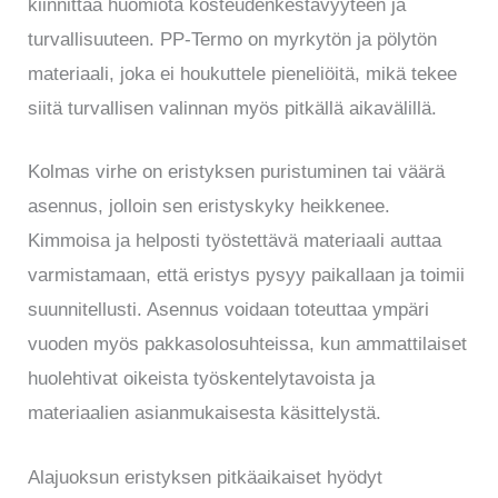
kiinnittää huomiota kosteudenkestävyyteen ja
turvallisuuteen. PP-Termo on myrkytön ja pölytön
materiaali, joka ei houkuttele pieneliöitä, mikä tekee
siitä turvallisen valinnan myös pitkällä aikavälillä.
Kolmas virhe on eristyksen puristuminen tai väärä
asennus, jolloin sen eristyskyky heikkenee.
Kimmoisa ja helposti työstettävä materiaali auttaa
varmistamaan, että eristys pysyy paikallaan ja toimii
suunnitellusti. Asennus voidaan toteuttaa ympäri
vuoden myös pakkasolosuhteissa, kun ammattilaiset
huolehtivat oikeista työskentelytavoista ja
materiaalien asianmukaisesta käsittelystä.
Alajuoksun eristyksen pitkäaikaiset hyödyt