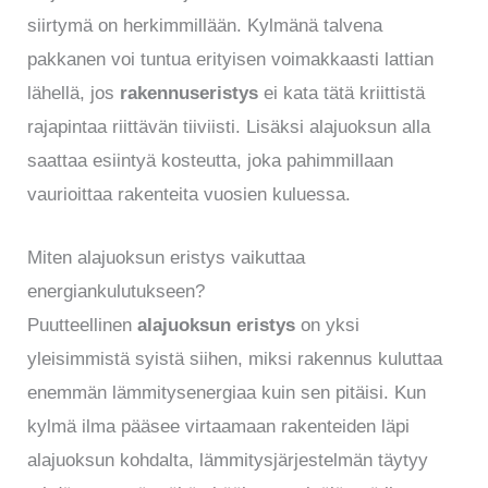
siirtymä on herkimmillään. Kylmänä talvena
pakkanen voi tuntua erityisen voimakkaasti lattian
lähellä, jos
rakennuseristys
ei kata tätä kriittistä
rajapintaa riittävän tiiviisti. Lisäksi alajuoksun alla
saattaa esiintyä kosteutta, joka pahimmillaan
vaurioittaa rakenteita vuosien kuluessa.
Miten alajuoksun eristys vaikuttaa
energiankulutukseen?
Puutteellinen
alajuoksun eristys
on yksi
yleisimmistä syistä siihen, miksi rakennus kuluttaa
enemmän lämmitysenergiaa kuin sen pitäisi. Kun
kylmä ilma pääsee virtaamaan rakenteiden läpi
alajuoksun kohdalta, lämmitysjärjestelmän täytyy