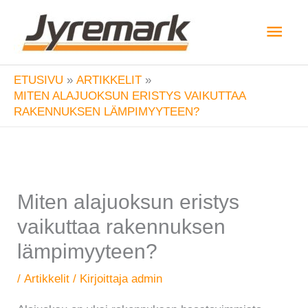
Siirry
Pääv
sisältöön
ETUSIVU
ARTIKKELIT
MITEN ALAJUOKSUN ERISTYS VAIKUTTAA
RAKENNUKSEN LÄMPIMYYTEEN?
Miten alajuoksun eristys
vaikuttaa rakennuksen
lämpimyyteen?
/
Artikkelit
/ Kirjoittaja
admin