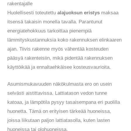
rakentajalle
Huolellisesti toteutettu
alajuoksun eristys
maksaa
itsensä takaisin monella tavalla. Parantunut
energiatehokkuus tarkoittaa pienempiä
lämmityskustannuksia koko rakennuksen elinkaaren
ajan. Tiivis rakenne myös vähentää kosteuden
pääsyä rakenteisiin, mikä pidentää rakennuksen
käyttöikää ja ennaltaehkäisee kosteusvaurioita.
Asumismukavuuden näkökulmasta ero on usein
selvästi aistittavissa. Lattiatason vedon tunne
katoaa, ja lämpötila pysyy tasaisempana eri puolilla
huonetta. Tämä on erityisen tärkeää huoneissa,
joissa liikutaan paljon lattiatasolla, kuten lasten
huoneissa tai olohuoneissa.