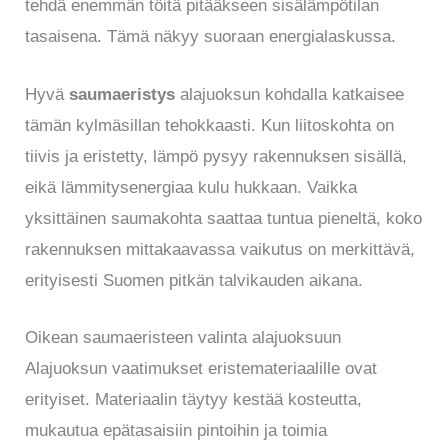
tehdä enemmän töitä pitääkseen sisälämpötilan
tasaisena. Tämä näkyy suoraan energialaskussa.
Hyvä
saumaeristys
alajuoksun kohdalla katkaisee
tämän kylmäsillan tehokkaasti. Kun liitoskohta on
tiivis ja eristetty, lämpö pysyy rakennuksen sisällä,
eikä lämmitysenergiaa kulu hukkaan. Vaikka
yksittäinen saumakohta saattaa tuntua pieneltä, koko
rakennuksen mittakaavassa vaikutus on merkittävä,
erityisesti Suomen pitkän talvikauden aikana.
Oikean saumaeristeen valinta alajuoksuun
Alajuoksun vaatimukset eristemateriaalille ovat
erityiset. Materiaalin täytyy kestää kosteutta,
mukautua epätasaisiin pintoihin ja toimia