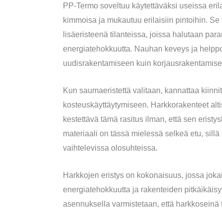
PP-Termo soveltuu käytettäväksi useissa erilai
kimmoisa ja mukautuu erilaisiin pintoihin. Se 
lisäeristeenä tilanteissa, joissa halutaan pa
energiatehokkuutta. Nauhan keveys ja helppo k
uudisrakentamiseen kuin korjausrakentamise
Kun saumaeristettä valitaan, kannattaa kiinn
kosteuskäyttäytymiseen. Harkkorakenteet alti
kestettävä tämä rasitus ilman, että sen eristy
materiaali on tässä mielessä selkeä etu, sill
vaihtelevissa olosuhteissa.
Harkkojen eristys on kokonaisuus, jossa jok
energiatehokkuutta ja rakenteiden pitkäikäisyyt
asennuksella varmistetaan, että harkkoseinä t