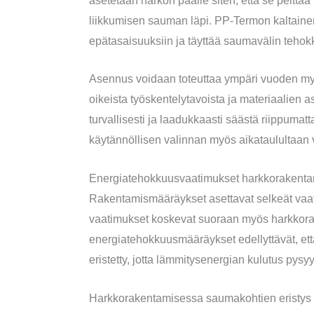
asetetaan harkon päälle siten, että se peittä
liikkumisen sauman läpi. PP-Termon kaltain
epätasaisuuksiin ja täyttää saumavälin tehokka
Asennus voidaan toteuttaa ympäri vuoden myö
oikeista työskentelytavoista ja materiaalien 
turvallisesti ja laadukkaasti säästä riippuma
käytännöllisen valinnan myös aikataulultaan va
Energiatehokkuusvaatimukset harkkorakent
Rakentamismääräykset asettavat selkeät vaa
vaatimukset koskevat suoraan myös harkkor
energiatehokkuusmääräykset edellyttävät, että
eristetty, jotta lämmitysenergian kulutus pysy
Harkkorakentamisessa saumakohtien eristys o