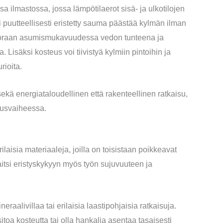
ssa ilmastossa, jossa lämpötilaerot sisä- ja ulkotilojen
ai puutteellisesti eristetty sauma päästää kylmän ilman
uoraan asumismukavuudessa vedon tunteena ja
isäksi kosteus voi tiivistyä kylmiin pintoihin ja
rioita.
kä energiataloudellinen että rakenteellinen ratkaisu,
nusvaiheessa.
laisia materiaaleja, joilla on toisistaan poikkeavat
aitsi eristyskykyyn myös työn sujuvuuteen ja
eraalivillaa tai erilaisia laastipohjaisia ratkaisuja.
toa kosteutta tai olla hankalia asentaa tasaisesti