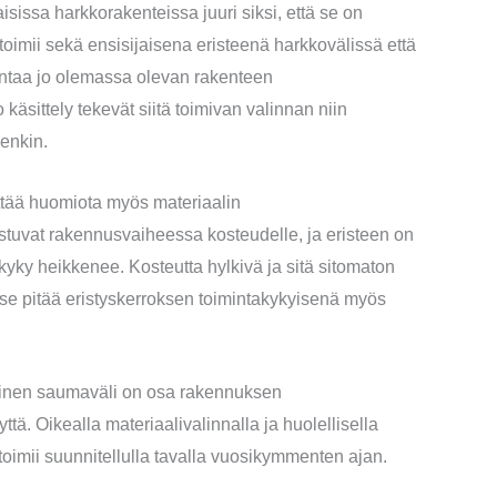
sissa harkkorakenteissa juuri siksi, että se on
toimii sekä ensisijaisena eristeenä harkkovälissä että
rantaa jo olemassa olevan rakenteen
äsittely tekevät siitä toimivan valinnan niin
enkin.
ittää huomiota myös materiaalin
stuvat rakennusvaiheessa kosteudelle, ja eristeen on
skyky heikkenee. Kosteutta hylkivä ja sitä sitomaton
ä se pitää eristyskerroksen toimintakykyisenä myös
ainen saumaväli on osa rakennuksen
tä. Oikealla materiaalivalinnalla ja huolellisella
oimii suunnitellulla tavalla vuosikymmenten ajan.