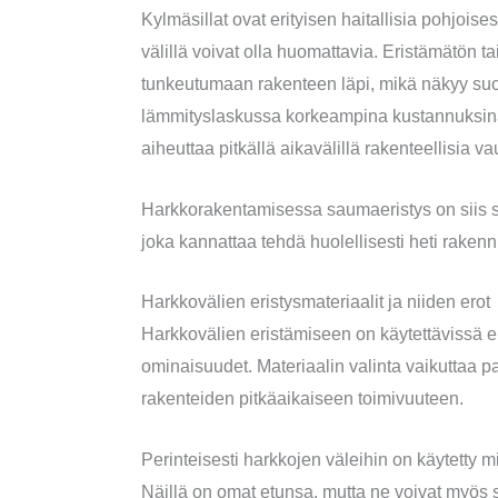
Kylmäsillat ovat erityisen haitallisia pohjoise
välillä voivat olla huomattavia. Eristämätön t
tunkeutumaan rakenteen läpi, mikä näkyy s
lämmityslaskussa korkeampina kustannuksina. L
aiheuttaa pitkällä aikavälillä rakenteellisia vau
Harkkorakentamisessa saumaeristys on siis se
joka kannattaa tehdä huolellisesti heti raken
Harkkovälien eristysmateriaalit ja niiden erot
Harkkovälien eristämiseen on käytettävissä eri
ominaisuudet. Materiaalin valinta vaikuttaa p
rakenteiden pitkäaikaiseen toimivuuteen.
Perinteisesti harkkojen väleihin on käytetty min
Näillä on omat etunsa, mutta ne voivat myös si