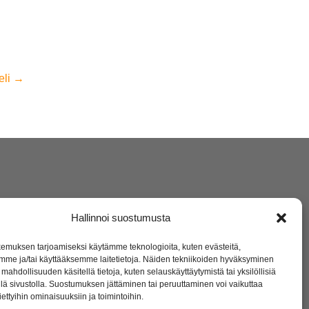
eli
→
Hallinnoi suostumusta
emuksen tarjoamiseksi käytämme teknologioita, kuten evästeitä,
mme ja/tai käyttääksemme laitetietoja. Näiden tekniikoiden hyväksyminen
mahdollisuuden käsitellä tietoja, kuten selauskäyttäytymistä tai yksilöllisiä
llä sivustolla. Suostumuksen jättäminen tai peruuttaminen voi vaikuttaa
 tiettyihin ominaisuuksiin ja toimintoihin.