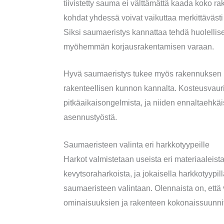
tiivistetty sauma ei välttämättä kaada koko r
kohdat yhdessä voivat vaikuttaa merkittäväst
Siksi saumaeristys kannattaa tehdä huolellise
myöhemmän korjausrakentamisen varaan.
Hyvä saumaeristys tukee myös rakennuksen k
rakenteellisen kunnon kannalta. Kosteusvauri
pitkäaikaisongelmista, ja niiden ennaltaehkäis
asennustyöstä.
Saumaeristeen valinta eri harkkotyypeille
Harkot valmistetaan useista eri materiaaleista,
kevytsoraharkoista, ja jokaisella harkkotyypil
saumaeristeen valintaan. Olennaista on, että v
ominaisuuksien ja rakenteen kokonaissuunnit