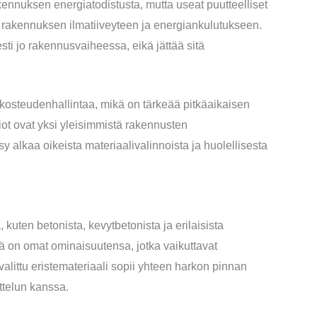
akennuksen energiatodistusta, mutta useat puutteelliset
i rakennuksen ilmatiiveyteen ja energiankulutukseen.
sti jo rakennusvaiheessa, eikä jättää sitä
osteudenhallintaa, mikä on tärkeää pitkäaikaisen
ot ovat yksi yleisimmistä rakennusten
y alkaa oikeista materiaalivalinnoista ja huolellisesta
 kuten betonista, kevytbetonista ja erilaisista
lä on omat ominaisuutensa, jotka vaikuttavat
alittu eristemateriaali sopii yhteen harkon pinnan
telun kanssa.