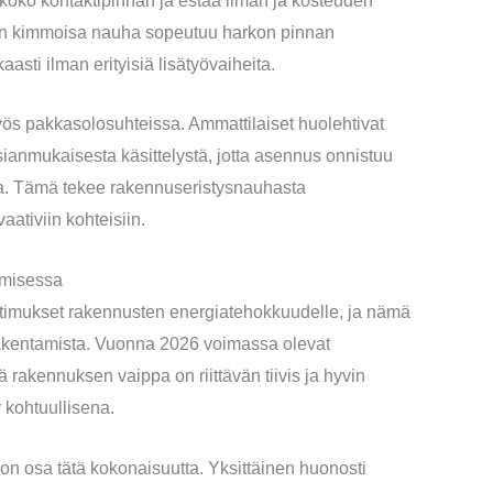
ä koko kontaktipinnan ja estää ilman ja kosteuden
en kimmoisa nauha sopeutuu harkon pinnan
asti ilman erityisiä lisätyövaiheita.
s pakkasolosuhteissa. Ammattilaiset huolehtivat
asianmukaisesta käsittelystä, jotta asennus onnistuu
tta. Tämä tekee rakennuseristysnauhasta
ativiin kohteisiin.
amisessa
timukset rakennusten energiatehokkuudelle, ja nämä
akentamista. Vuonna 2026 voimassa olevat
 rakennuksen vaippa on riittävän tiivis ja hyvin
y kohtuullisena.
n osa tätä kokonaisuutta. Yksittäinen huonosti