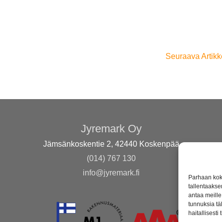
Seuraava Artikk
Jyremark Oy
Jämsänkoskentie 2, 42440 Koskenpää
(014) 767 130
info@jyremark.fi
Parhaan kok
tallentaakse
antaa meille 
tunnuksia tä
haitallisesti