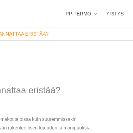
PP-TERMO
YRITYS
KANNATTAA ERISTÄÄ?
nnattaa eristää?
 omakotitaloissa kuin suuremmissakin
vän rakenteellisen lujuuden ja monipuolisia