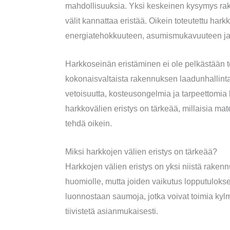
mahdollisuuksia. Yksi keskeinen kysymys rak
välit kannattaa eristää. Oikein toteutettu har
energiatehokkuuteen, asumismukavuuteen ja 
Harkkoseinän eristäminen ei ole pelkästään t
kokonaisvaltaista rakennuksen laadunhallinta
vetoisuutta, kosteusongelmia ja tarpeettomia
harkkovälien eristys on tärkeää, millaisia mat
tehdä oikein.
Miksi harkkojen välien eristys on tärkeää?
Harkkojen välien eristys on yksi niistä raken
huomiolle, mutta joiden vaikutus lopputulokse
luonnostaan saumoja, jotka voivat toimia kylmäs
tiivistetä asianmukaisesti.