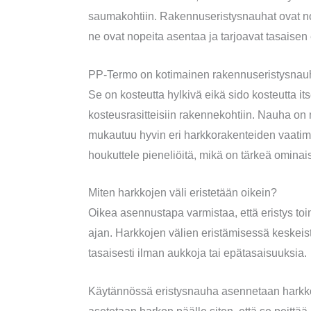
saumakohtiin. Rakennuseristysnauhat ovat nous
ne ovat nopeita asentaa ja tarjoavat tasaisen 
PP-Termo on kotimainen rakennuseristysnauha
Se on kosteutta hylkivä eikä sido kosteutta it
kosteusrasitteisiin rakennekohtiin. Nauha on 
mukautuu hyvin eri harkkorakenteiden vaatim
houkuttele pieneliöitä, mikä on tärkeä ominai
Miten harkkojen väli eristetään oikein?
Oikea asennustapa varmistaa, että eristys toi
ajan. Harkkojen välien eristämisessä keskeist
tasaisesti ilman aukkoja tai epätasaisuuksia.
Käytännössä eristysnauha asennetaan harkkor