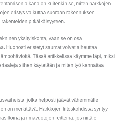
entamisen aikana on kuitenkin se, miten harkkojen
kkojen eristys vaikuttaa suoraan rakennuksen
rakenteiden pitkäikäisyyteen.
ekninen yksityiskohta, vaan se on osa
a. Huonosti eristetyt saumat voivat aiheuttaa
 lämpöhäviöitä. Tässä artikkelissa käymme läpi, miksi
eriaaleja siihen käytetään ja miten työ kannattaa
nusvaiheista, jotka helposti jäävät vähemmälle
en on merkittävä. Harkkojen liitoskohdissa syntyy
iltoina ja ilmavuotojen reitteinä, jos niitä ei