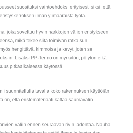
seet suosituksi vaihtoehdoksi erityisesti siksi, että
eristyskerroksen ilman ylimääräistä työtä.
, joka soveltuu hyvin harkkojen välien eristykseen.
seensä, mikä tekee siitä toimivan ratkaisun
myös hengittävä, kimmoisa ja kevyt, joten se
uksiin. Lisäksi PP-Termo on myrkytön, pölytön eikä
suus pitkäaikaisessa käytössä.
mii suunnitellulla tavalla koko rakennuksen käyttöiän
ä on, että eristemateriaali kattaa saumavälin
ivien väliin ennen seuraavan rivin ladontaa. Nauha