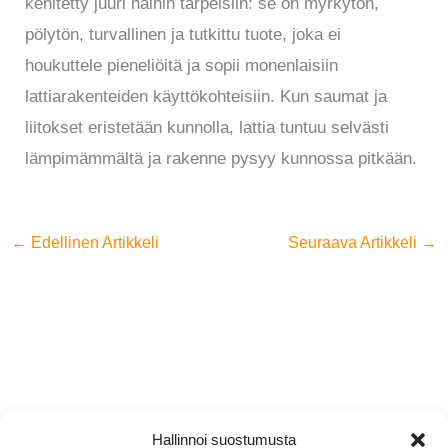
kehitetty juuri näihin tarpeisiin: se on myrkytön,
pölytön, turvallinen ja tutkittu tuote, joka ei
houkuttele pieneliöitä ja sopii monenlaisiin
lattiarakenteiden käyttökohteisiin. Kun saumat ja
liitokset eristetään kunnolla, lattia tuntuu selvästi
lämpimämmältä ja rakenne pysyy kunnossa pitkään.
←
Edellinen Artikkeli
Seuraava Artikkeli
→
Hallinnoi suostumusta