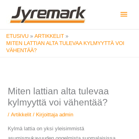
Siirry
Pääv
sisältöön
ETUSIVU
ARTIKKELIT
MITEN LATTIAN ALTA TULEVAA KYLMYYTTÄ VOI
VÄHENTÄÄ?
Miten lattian alta tulevaa
kylmyyttä voi vähentää?
/
Artikkelit
/ Kirjoittaja
admin
Kylmä lattia on yksi yleisimmistä
asumismukavuuden ongelmista suomalaisissa