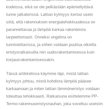
kodeissa, eikä se ole pelkästään epämiellyttävä
tunne jalkaterissä. Lattian kylmyys kertoo usein
siitä, että rakennuksen energiatehokkuudessa on
parannettavaa ja lämpöä karkaa rakenteista
tarpeettomasti. Onneksi ongelma on
tunnistettavissa, ja siihen voidaan puuttua oikeilla
eristysratkaisuilla niin uudisrakentamisessa kuin
korjausrakentamisessakin.
Tässä artikkelissa käymme läpi, mistä lattian
kylmyys johtuu, mistä kohdista lämpöä pääsee
karkaamaan ja miten lattian lämmöneristys voidaan
toteuttaa tehokkaasti. Ratkaisuna esittelemme PP-
Termo-rakennuseristysnauhan, joka soveltuu useisiin