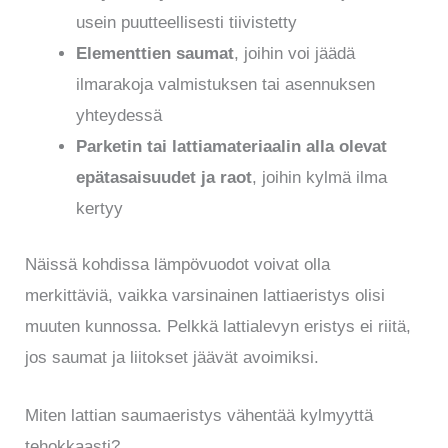
usein puutteellisesti tiivistetty
Elementtien saumat
, joihin voi jäädä
ilmarakoja valmistuksen tai asennuksen
yhteydessä
Parketin tai lattiamateriaalin alla olevat
epätasaisuudet ja raot
, joihin kylmä ilma
kertyy
Näissä kohdissa lämpövuodot voivat olla
merkittäviä, vaikka varsinainen lattiaeristys olisi
muuten kunnossa. Pelkkä lattialevyn eristys ei riitä,
jos saumat ja liitokset jäävät avoimiksi.
Miten lattian saumaeristys vähentää kylmyyttä
tehokkaasti?