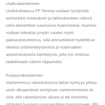
Uudisrakentaminen
Uudiskohteessa PP-Termoa voidaan hyödyntää
esimerkiksi koolauksen ja lattiarakenteen välissä
sekä elementtien saumoissa lisäeristeenä. Asennus
voidaan toteuttaa ympäri vuoden myös
pakkasolosuhteissa, sillä ammattilaiset huolehtivat
oikeista työskentelytavoista ja materiaalien
asianmukaisesta käsittelystä, jotta työ onnistuu
laadukkaasti säästä riippumatta.
Korjausrakentaminen
Vanhemmissa rakennuksissa lattian kylmyys johtuu
usein alkuperäisen eristyksen vanhenemisesta tai
siitä, että rakentamisen aikana ei ole kiinnitetty
riittävästi huomiota saumakohtien tiivistämiseen. PP-