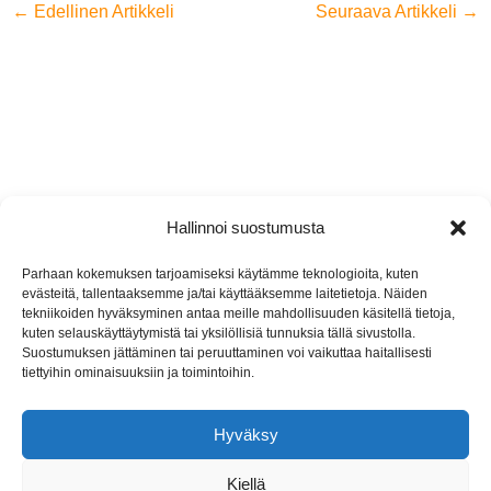
←
Edellinen Artikkeli
Seuraava Artikkeli
→
Hallinnoi suostumusta
Jyremark Oy
Parhaan kokemuksen tarjoamiseksi käytämme teknologioita, kuten
evästeitä, tallentaaksemme ja/tai käyttääksemme laitetietoja. Näiden
Jämsänkoskentie 2, 42440 Koskenpää
tekniikoiden hyväksyminen antaa meille mahdollisuuden käsitellä tietoja,
kuten selauskäyttäytymistä tai yksilöllisiä tunnuksia tällä sivustolla.
(014) 767 130
Suostumuksen jättäminen tai peruuttaminen voi vaikuttaa haitallisesti
tiettyihin ominaisuuksiin ja toimintoihin.
info@jyremark.fi
Hyväksy
Kiellä