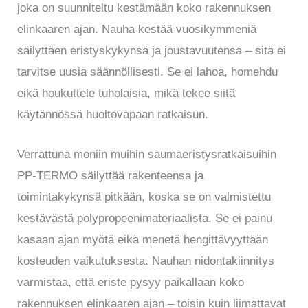
joka on suunniteltu kestämään koko rakennuksen
elinkaaren ajan. Nauha kestää vuosikymmeniä
säilyttäen eristyskykynsä ja joustavuutensa – sitä ei
tarvitse uusia säännöllisesti. Se ei lahoa, homehdu
eikä houkuttele tuholaisia, mikä tekee siitä
käytännössä huoltovapaan ratkaisun.
Verrattuna moniin muihin saumaeristysratkaisuihin
PP-TERMO säilyttää rakenteensa ja
toimintakykynsä pitkään, koska se on valmistettu
kestävästä polypropeenimateriaalista. Se ei painu
kasaan ajan myötä eikä menetä hengittävyyttään
kosteuden vaikutuksesta. Nauhan nidontakiinnitys
varmistaa, että eriste pysyy paikallaan koko
rakennuksen elinkaaren ajan – toisin kuin liimattavat