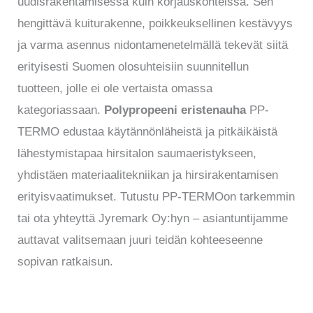
uudisrakentamisessa kuin korjauskohteissa. Sen
hengittävä kuiturakenne, poikkeuksellinen kestävyys
ja varma asennus nidontamenetelmällä tekevät siitä
erityisesti Suomen olosuhteisiin suunnitellun
tuotteen, jolle ei ole vertaista omassa
kategoriassaan.
Polypropeeni eristenauha
PP-
TERMO edustaa käytännönläheistä ja pitkäikäistä
lähestymistapaa hirsitalon saumaeristykseen,
yhdistäen materiaalitekniikan ja hirsirakentamisen
erityisvaatimukset. Tutustu PP-TERMOon tarkemmin
tai ota yhteyttä Jyremark Oy:hyn – asiantuntijamme
auttavat valitsemaan juuri teidän kohteeseenne
sopivan ratkaisun.