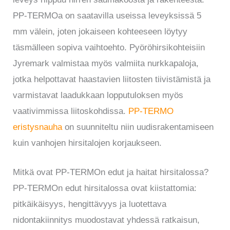
PP-TERMOa on saatavilla useissa leveyksissä 5
mm välein, joten jokaiseen kohteeseen löytyy
täsmälleen sopiva vaihtoehto. Pyöröhirsikohteisiin
Jyremark valmistaa myös valmiita nurkkapaloja,
jotka helpottavat haastavien liitosten tiivistämistä ja
varmistavat laadukkaan lopputuloksen myös
vaativimmissa liitoskohdissa.
PP-TERMO
eristysnauha
on suunniteltu niin uudisrakentamiseen
kuin vanhojen hirsitalojen korjaukseen.
Mitkä ovat PP-TERMOn edut ja haitat hirsitalossa?
PP-TERMOn edut hirsitalossa ovat kiistattomia:
pitkäikäisyys, hengittävyys ja luotettava
nidontakiinnitys muodostavat yhdessä ratkaisun,