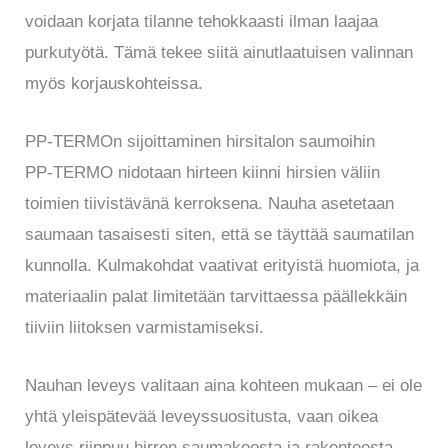
voidaan korjata tilanne tehokkaasti ilman laajaa
purkutyötä. Tämä tekee siitä ainutlaatuisen valinnan
myös korjauskohteissa.
PP-TERMOn sijoittaminen hirsitalon saumoihin
PP-TERMO nidotaan hirteen kiinni hirsien väliin
toimien tiivistävänä kerroksena. Nauha asetetaan
saumaan tasaisesti siten, että se täyttää saumatilan
kunnolla. Kulmakohdat vaativat erityistä huomiota, ja
materiaalin palat limitetään tarvittaessa päällekkäin
tiiviin liitoksen varmistamiseksi.
Nauhan leveys valitaan aina kohteen mukaan – ei ole
yhtä yleispätevää leveyssuositusta, vaan oikea
leveys riippuu hirren saumakoosta ja rakenteesta.