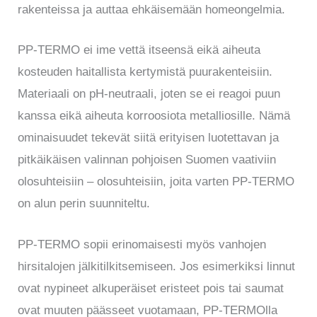
rakenteissa ja auttaa ehkäisemään homeongelmia.
PP-TERMO ei ime vettä itseensä eikä aiheuta
kosteuden haitallista kertymistä puurakenteisiin.
Materiaali on pH-neutraali, joten se ei reagoi puun
kanssa eikä aiheuta korroosiota metalliosille. Nämä
ominaisuudet tekevät siitä erityisen luotettavan ja
pitkäikäisen valinnan pohjoisen Suomen vaativiin
olosuhteisiin – olosuhteisiin, joita varten PP-TERMO
on alun perin suunniteltu.
PP-TERMO sopii erinomaisesti myös vanhojen
hirsitalojen jälkitilkitsemiseen. Jos esimerkiksi linnut
ovat nypineet alkuperäiset eristeet pois tai saumat
ovat muuten päässeet vuotamaan, PP-TERMOlla