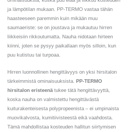
ominaisuuksia, koska puu elää ja liikkuu kosteuden
ja lämpötilan mukaan. PP-TERMO vastaa tähän
haasteeseen paremmin kuin mikään muu
saumaeriste: se on joustava ja mukautuu hirren
liikkeisiin rikkoutumatta. Nauha nidotaan hirteen
kiinni, joten se pysyy paikallaan myös silloin, kun
puu kutistuu tai turpoaa.
Hirren luonnollinen hengittävyys on yksi hirsitalon
tärkeimmistä ominaisuuksista.
PP-TERMO
hirsitalon eristeenä
tukee tätä hengittävyyttä,
koska nauha on valmistettu hengittävästä
kuiturakenteisesta polypropeenista – ei umpinaista
muovikalvosta, kumitiivisteestä eikä vaahdosta.
Tämä mahdollistaa kosteuden hallitun siirtymisen