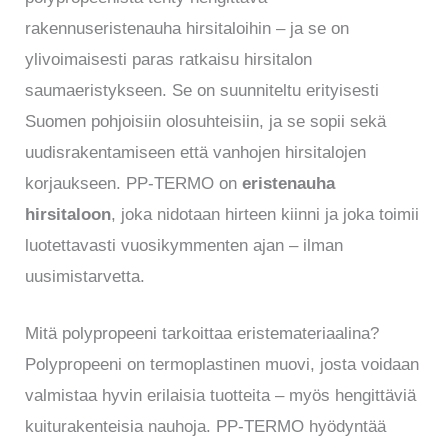
rakennuseristenauha hirsitaloihin – ja se on
ylivoimaisesti paras ratkaisu hirsitalon
saumaeristykseen. Se on suunniteltu erityisesti
Suomen pohjoisiin olosuhteisiin, ja se sopii sekä
uudisrakentamiseen että vanhojen hirsitalojen
korjaukseen. PP-TERMO on
eristenauha
hirsitaloon
, joka nidotaan hirteen kiinni ja joka toimii
luotettavasti vuosikymmenten ajan – ilman
uusimistarvetta.
Mitä polypropeeni tarkoittaa eristemateriaalina?
Polypropeeni on termoplastinen muovi, josta voidaan
valmistaa hyvin erilaisia tuotteita – myös hengittäviä
kuiturakenteisia nauhoja. PP-TERMO hyödyntää