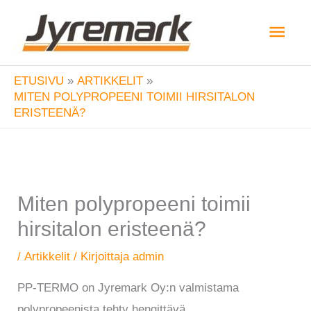
Siirry
Pääv
sisältöön
ETUSIVU
ARTIKKELIT
MITEN POLYPROPEENI TOIMII HIRSITALON
ERISTEENÄ?
Miten polypropeeni toimii
hirsitalon eristeenä?
/
Artikkelit
/ Kirjoittaja
admin
PP-TERMO on Jyremark Oy:n valmistama
polypropeenista tehty hengittävä