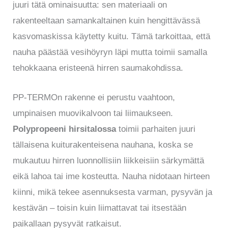
juuri tätä ominaisuutta: sen materiaali on
rakenteeltaan samankaltainen kuin hengittävässä
kasvomaskissa käytetty kuitu. Tämä tarkoittaa, että
nauha päästää vesihöyryn läpi mutta toimii samalla
tehokkaana eristeenä hirren saumakohdissa.
PP-TERMOn rakenne ei perustu vaahtoon,
umpinaisen muovikalvoon tai liimaukseen.
Polypropeeni hirsitalossa
toimii parhaiten juuri
tällaisena kuiturakenteisena nauhana, koska se
mukautuu hirren luonnollisiin liikkeisiin särkymättä
eikä lahoa tai ime kosteutta. Nauha nidotaan hirteen
kiinni, mikä tekee asennuksesta varman, pysyvän ja
kestävän – toisin kuin liimattavat tai itsestään
paikallaan pysyvät ratkaisut.