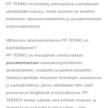
PP-TERMO on kehitetty yhteistyössä suomalaisten
talotehtaiden kanssa, minkä ansiosta se soveltuu
kotimaisiin rakennusmenetelmiin ja puurakentamisen
erityisvaatimuksiin.
Millaisissa rakennuskohteissa PP-TERMO on
käyttökelpoinen?
PP-TERMO on ensisijainen valinta kaikkiin
puurakentamisen
saumaeristyskohteisiin:
omakotitaloihin, rivitaloihin ja pienkerrostaloihin.
Nauhaa käytetään erityisesti hirsitalojen varauksissa
ja saumakohdissa, joissa rakenteiden liike vaatii
joustavaa ja hengittävää eristysratkaisua. PP-
TERMOn leveys valitaan aina kohteen mukaan, ja
leveyksiä on saatavilla 5 mm:n välein – näin