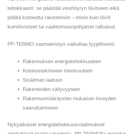
tehokkaasti: se päästää vesihöyryn lävitseen eikä
pidätä kosteutta rakenteisiin – toisin kuin tiiviit
kumitiivisteet tai vaahtomuovipohjaiset ratkaisut.
PP-TERMO saumaeristys vaikuttaa tyypillisesti:
Rakennuksen energiatehokkuuteen
Kosteustekniseen toimivuuteen
Sisäilman laatuun
Rakenteiden säilyvyyteen
Rakennusmääräysten mukaisen tiiveyden
saavuttamiseen
Nykyaikaiset energiatehokkuusvaatimukset
edellyttävät tiiviitä rakenteita. PP-TERMOlla eristetyt