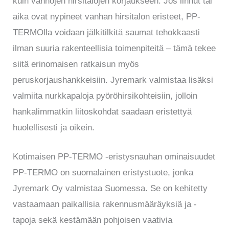
kuin vanhojen hirsitalojen korjaukseen. Jos linnut tai
aika ovat nypineet vanhan hirsitalon eristeet, PP-
TERMOlla voidaan jälkitilkitä saumat tehokkaasti
ilman suuria rakenteellisia toimenpiteitä – tämä tekee
siitä erinomaisen ratkaisun myös
peruskorjaushankkeisiin. Jyremark valmistaa lisäksi
valmiita nurkkapaloja pyöröhirsikohteisiin, jolloin
hankalimmatkin liitoskohdat saadaan eristettyä
huolellisesti ja oikein.
Kotimaisen PP-TERMO -eristysnauhan ominaisuudet
PP-TERMO on suomalainen eristystuote, jonka
Jyremark Oy valmistaa Suomessa. Se on kehitetty
vastaamaan paikallisia rakennusmääräyksiä ja -
tapoja sekä kestämään pohjoisen vaativia