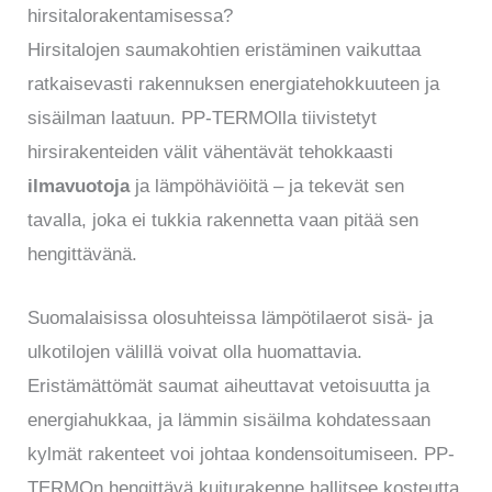
hirsitalorakentamisessa?
Hirsitalojen saumakohtien eristäminen vaikuttaa
ratkaisevasti rakennuksen energiatehokkuuteen ja
sisäilman laatuun. PP-TERMOlla tiivistetyt
hirsirakenteiden välit vähentävät tehokkaasti
ilmavuotoja
ja lämpöhäviöitä – ja tekevät sen
tavalla, joka ei tukkia rakennetta vaan pitää sen
hengittävänä.
Suomalaisissa olosuhteissa lämpötilaerot sisä- ja
ulkotilojen välillä voivat olla huomattavia.
Eristämättömät saumat aiheuttavat vetoisuutta ja
energiahukkaa, ja lämmin sisäilma kohdatessaan
kylmät rakenteet voi johtaa kondensoitumiseen. PP-
TERMOn hengittävä kuiturakenne hallitsee kosteutta