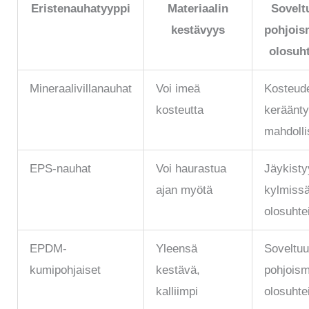
Eristenauhatyyppi
Materiaalin
Sovelt
kestävyys
pohjois
olosuht
Mineraalivillanauhat
Voi imeä
Kosteud
kosteutta
keräänt
mahdolli
EPS-nauhat
Voi haurastua
Jäykisty
ajan myötä
kylmiss
olosuhte
EPDM-
Yleensä
Soveltu
kumipohjaiset
kestävä,
pohjoism
kalliimpi
olosuhtei