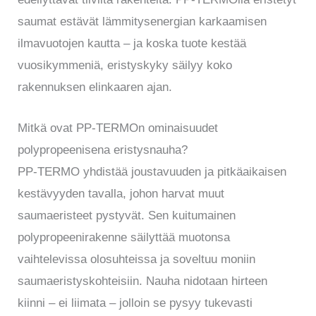
saumat estävät lämmitysenergian karkaamisen
ilmavuotojen kautta – ja koska tuote kestää
vuosikymmeniä, eristyskyky säilyy koko
rakennuksen elinkaaren ajan.
Mitkä ovat PP-TERMOn ominaisuudet
polypropeenisena eristysnauha?
PP-TERMO yhdistää joustavuuden ja pitkäaikaisen
kestävyyden tavalla, johon harvat muut
saumaeristeet pystyvät. Sen kuitumainen
polypropeenirakenne säilyttää muotonsa
vaihtelevissa olosuhteissa ja soveltuu moniin
saumaeristyskohteisiin. Nauha nidotaan hirteen
kiinni – ei liimata – jolloin se pysyy tukevasti