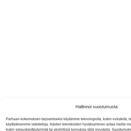
Hallinnoi suostumusta
Parhaan kokemuksen tarjoamiseksi käytämme teknologioita, kuten evästeitä, t
käyttääksemme laitetietoja. Näiden tekniikoiden hyväksyminen antaa meille mah
kuten selauskäyttäytymistä tai yksilöllisiä tunnuksia tällä sivustolla. Suostumu