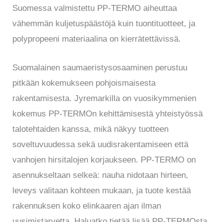
Suomessa valmistettu PP-TERMO aiheuttaa
vähemmän kuljetuspäästöjä kuin tuontituotteet, ja
polypropeeni materiaalina on kierrätettävissä.
Suomalainen saumaeristysosaaminen perustuu
pitkään kokemukseen pohjoismaisesta
rakentamisesta. Jyremarkilla on vuosikymmenien
kokemus PP-TERMOn kehittämisestä yhteistyössä
talotehtaiden kanssa, mikä näkyy tuotteen
soveltuvuudessa sekä uudisrakentamiseen että
vanhojen hirsitalojen korjaukseen. PP-TERMO on
asennukseltaan selkeä: nauha nidotaan hirteen,
leveys valitaan kohteen mukaan, ja tuote kestää
rakennuksen koko elinkaaren ajan ilman
uusimistarvetta. Haluatko tietää lisää PP-TERMOsta