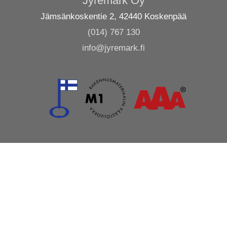
Jyremark Oy
Jämsänkoskentie 2, 42440 Koskenpää
(014) 767 130
info@jyremark.fi