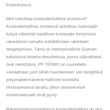
korjauksessa.
Mitä tarkoittaa kosteudenhallinta eristeissä?
Kosteudenhallinta eristeissä tarkoittaa materiaalin
kykyä vähentää haitallisen kosteuden kertymistä
rakenteisiin samalla mahdollistaen rakenteen
hengittämisen. Tämä on merkityksellistä Suomen
kaltaisissa ilmasto-olosuhteissa, joissa säävaihtelut
ovat merkittäviä. PP-TERMO on suunniteltu
vastaamaan juuri tähän haasteeseen: sen hengittävä
polypropeenirakenne hallitsee kosteutta
hirsisaumoissa tavalla, johon tavanomaiset
eristemateriaalit eivät pysty.
Rakennuseristysnauhassa kosteudenhallinta on yksi