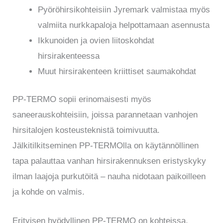
Pyöröhirsikohteisiin Jyremark valmistaa myös
valmiita nurkkapaloja helpottamaan asennusta
Ikkunoiden ja ovien liitoskohdat
hirsirakenteessa
Muut hirsirakenteen kriittiset saumakohdat
PP-TERMO sopii erinomaisesti myös
saneerauskohteisiin, joissa parannetaan vanhojen
hirsitalojen kosteusteknistä toimivuutta.
Jälkitilkitseminen PP-TERMOlla on käytännöllinen
tapa palauttaa vanhan hirsirakennuksen eristyskyky
ilman laajoja purkutöitä – nauha nidotaan paikoilleen
ja kohde on valmis.
Erityisen hyödyllinen PP-TERMO on kohteissa,