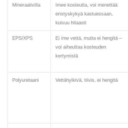
Mineraalivilla
Imee kosteutta, voi menettää
eristyskykyä kastuessaan,
kuivuu hitaasti
EPS/XPS
Ei ime vettä, mutta ei hengitä –
voi aiheuttaa kosteuden
kertymistä
Polyuretaani
Vettähylkivä, tiivis, ei hengitä