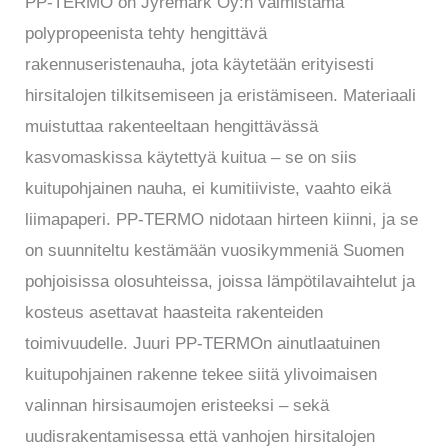
PP-TERMO on Jyremark Oy:n valmistama
polypropeenista tehty hengittävä
rakennuseristenauha, jota käytetään erityisesti
hirsitalojen tilkitsemiseen ja eristämiseen. Materiaali
muistuttaa rakenteeltaan hengittävässä
kasvomaskissa käytettyä kuitua – se on siis
kuitupohjainen nauha, ei kumitiiviste, vaahto eikä
liimapaperi. PP-TERMO nidotaan hirteen kiinni, ja se
on suunniteltu kestämään vuosikymmeniä Suomen
pohjoisissa olosuhteissa, joissa lämpötilavaihtelut ja
kosteus asettavat haasteita rakenteiden
toimivuudelle. Juuri PP-TERMOn ainutlaatuinen
kuitupohjainen rakenne tekee siitä ylivoimaisen
valinnan hirsisaumojen eristeeksi – sekä
uudisrakentamisessa että vanhojen hirsitalojen