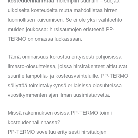
kosteudenhallintaa
molempiin suuntiin – suojaa
ulkoiselta kosteudelta mutta mahdollistaa hirren
luonnollisen kuivumisen. Se ei ole yksi vaihtoehto
muiden joukossa: hirsisaumojen eristeenä PP-
TERMO on omassa luokassaan.
Tämä ominaisuus korostuu erityisesti pohjoisissa
ilmasto-olosuhteissa, joissa hirsirakenteet altistuvat
suurille lämpötila- ja kosteusvaihteluille. PP-TERMO
säilyttää toimintakykynsä erilaisissa olosuhteissa
vuosikymmenten ajan ilman uusimistarvetta.
Missä rakennuksen osissa PP-TERMO toimii
kosteudenhallinnassa?
PP-TERMO soveltuu erityisesti hirsitalojen