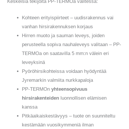
Keskeisiä tekijöitä PP-TERMOa valitessa:
Kohteen erityispiirteet – uudisrakennus vai
vanhan hirsirakennuksen korjaus
Hirren muoto ja sauman leveys, joiden
perusteella sopiva nauhaleveys valitaan – PP-
TERMOa on saatavilla 5 mm:n välein eri
leveyksinä
Pyöröhirsikohteissa voidaan hyödyntää
Jyremarkin valmiita nurkkapaloja
PP-TERMOn
yhteensopivuus
hirsirakenteiden
luonnollisen elämisen
kanssa
Pitkäaikaiskestävyys – tuote on suunniteltu
kestämään vuosikymmeniä ilman