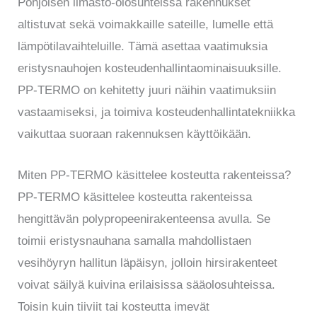
Pohjoisen ilmasto-olosuhteissa rakennukset
altistuvat sekä voimakkaille sateille, lumelle että
lämpötilavaihteluille. Tämä asettaa vaatimuksia
eristysnauhojen kosteudenhallintaominaisuuksille.
PP-TERMO on kehitetty juuri näihin vaatimuksiin
vastaamiseksi, ja toimiva kosteudenhallintatekniikka
vaikuttaa suoraan rakennuksen käyttöikään.
Miten PP-TERMO käsittelee kosteutta rakenteissa?
PP-TERMO käsittelee kosteutta rakenteissa
hengittävän polypropeenirakenteensa avulla. Se
toimii eristysnauhana samalla mahdollistaen
vesihöyryn hallitun läpäisyn, jolloin hirsirakenteet
voivat säilyä kuivina erilaisissa sääolosuhteissa.
Toisin kuin tiiviit tai kosteutta imevät