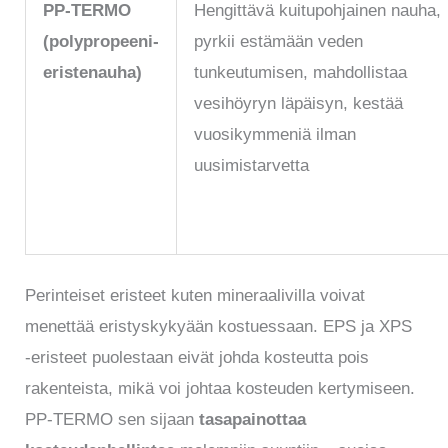
PP-TERMO
Hengittävä kuitupohjainen nauha,
(polypropeeni-
pyrkii estämään veden
eristenauha)
tunkeutumisen, mahdollistaa
vesihöyryn läpäisyn, kestää
vuosikymmeniä ilman
uusimistarvetta
Perinteiset eristeet kuten mineraalivilla voivat
menettää eristyskykyään kostuessaan. EPS ja XPS
-eristeet puolestaan eivät johda kosteutta pois
rakenteista, mikä voi johtaa kosteuden kertymiseen.
PP-TERMO sen sijaan
tasapainottaa