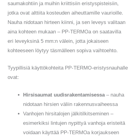
saumakohtiin ja muihin kriittisiin eristyspisteisiin,
jotka ovat alttiita kosteuden aiheuttamille vaurioille.
Nauha nidotaan hirteen kiinni, ja sen leveys valitaan
aina kohteen mukaan – PP-TERMOa on saatavilla
eri leveyksinä 5 mm:n välein, jotta jokaiseen
kohteeseen löytyy täsmälleen sopiva vaihtoehto.
Tyypillisiä käyttökohteita PP-TERMO-eristysnauhalle
ovat:
Hirsisaumat uudisrakentamisessa
– nauha
nidotaan hirsien väliin rakennusvaiheessa
Vanhojen hirsitalojen jälkitilkitseminen –
esimerkiksi lintujen nypittyä vanhoja eristeitä
voidaan käyttää PP-TERMOa korjaukseen