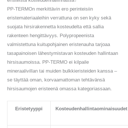
eristeistä kosteudenhallinnassa?
PP-TERMOn merkittävin ero perinteisiin
eristemateriaaleihin verrattuna on sen kyky sekä
suojata hirsirakennetta kosteudelta että sallia
rakenteen hengittävyys. Polypropeenista
valmistettuna kuitupohjainen eristenauha tarjoaa
tasapainoisen lähestymistavan kosteuden hallintaan
hirsisaumoissa. PP-TERMO ei kilpaile
mineraalivillan tai muiden bulkkieristeiden kanssa –
se täyttää oman, korvaamattoman tehtävänsä
hirsisaumojen eristeenä omassa kategoriassaan.
Eristetyyppi
Kosteudenhallintaominaisuudet