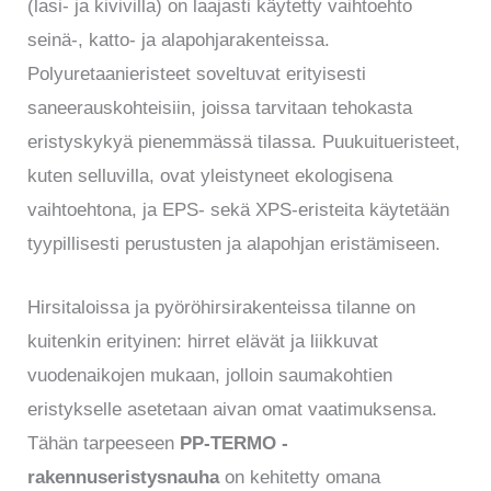
(lasi- ja kivivilla) on laajasti käytetty vaihtoehto
seinä-, katto- ja alapohjarakenteissa.
Polyuretaanieristeet soveltuvat erityisesti
saneerauskohteisiin, joissa tarvitaan tehokasta
eristyskykyä pienemmässä tilassa. Puukuitueristeet,
kuten selluvilla, ovat yleistyneet ekologisena
vaihtoehtona, ja EPS- sekä XPS-eristeita käytetään
tyypillisesti perustusten ja alapohjan eristämiseen.
Hirsitaloissa ja pyöröhirsirakenteissa tilanne on
kuitenkin erityinen: hirret elävät ja liikkuvat
vuodenaikojen mukaan, jolloin saumakohtien
eristykselle asetetaan aivan omat vaatimuksensa.
Tähän tarpeeseen
PP-TERMO -
rakennuseristysnauha
on kehitetty omana