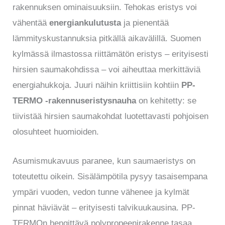
rakennuksen ominaisuuksiin. Tehokas eristys voi
vähentää
energiankulutusta
ja pienentää
lämmityskustannuksia pitkällä aikavälillä. Suomen
kylmässä ilmastossa riittämätön eristys – erityisesti
hirsien saumakohdissa – voi aiheuttaa merkittäviä
energiahukkoja. Juuri näihin kriittisiin kohtiin
PP-
TERMO -rakennuseristysnauha
on kehitetty: se
tiivistää hirsien saumakohdat luotettavasti pohjoisen
olosuhteet huomioiden.
Asumismukavuus paranee, kun saumaeristys on
toteutettu oikein. Sisälämpötila pysyy tasaisempana
ympäri vuoden, vedon tunne vähenee ja kylmät
pinnat häviävät – erityisesti talvikuukausina. PP-
TERMOn hengittävä polypropeenirakenne tasaa