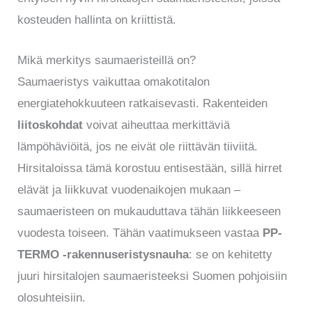
kosteuden hallinta on kriittistä.
Mikä merkitys saumaeristeillä on?
Saumaeristys vaikuttaa omakotitalon
energiatehokkuuteen ratkaisevasti. Rakenteiden
liitoskohdat
voivat aiheuttaa merkittäviä
lämpöhäviöitä, jos ne eivät ole riittävän tiiviitä.
Hirsitaloissa tämä korostuu entisestään, sillä hirret
elävät ja liikkuvat vuodenaikojen mukaan –
saumaeristeen on mukauduttava tähän liikkeeseen
vuodesta toiseen. Tähän vaatimukseen vastaa
PP-
TERMO -rakennuseristysnauha
: se on kehitetty
juuri hirsitalojen saumaeristeeksi Suomen pohjoisiin
olosuhteisiin.