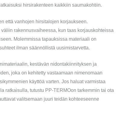
tkaisuksi hirsirakenteen kaikkiin saumakohtiin.
että vanhojen hirsitalojen korjaukseen.
väliin rakennusvaiheessa, kun taas korjauskohteissa
miseen. Molemmissa tapauksissa materiaali on
hteet ilman säännöllistä uusimistarvetta.
ateriaalin, kestävän nidontakiinnityksen ja
uden, joka on kehitetty vastaamaan nimenomaan
sikymmenien käyttöä varten. Jos haluat varmistaa
lla ratkaisulla, tutustu PP-TERMOon tarkemmin tai ota
auttavat valitsemaan juuri teidän kohteeseenne