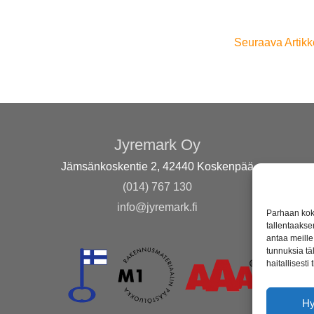
Seuraava Artikk
Jyremark Oy
Jämsänkoskentie 2, 42440 Koskenpää
(014) 767 130
info@jyremark.fi
Parhaan kok
tallentaakse
antaa meille 
tunnuksia tä
haitallisesti
H