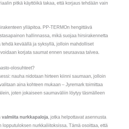
aalin pitkä käyttöikä takaa, että korjaus tehdään vain
sirakenteen ylläpitoa. PP-TERMOn hengittävä
tasapainon hallinnassa, mikä suojaa hirsirakennetta
a tehdä keväällä ja syksyllä, jolloin mahdolliset
voidaan korjata saumat ennen seuraavaa talvea.
sto-olosuhteet?
si: nauha nidotaan hirteen kiinni saumaan, jolloin
eys valitaan aina kohteen mukaan – Jyremark toimittaa
in, joten jokaiseen saumaväliin löytyy täsmälleen
s
valmiita nurkkapaloja
, jotka helpottavat asennusta
n lopputuloksen nurkkaliitoksissa. Tämä osoittaa, että