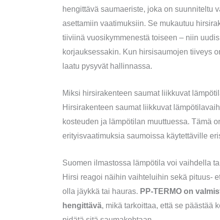
hengittävä saumaeriste, joka on suunniteltu
asettamiin vaatimuksiin. Se mukautuu hirsirak
tiiviinä vuosikymmenestä toiseen – niin uudi
korjauksessakin. Kun hirsisaumojen tiiveys 
laatu pysyvät hallinnassa.
Miksi hirsirakenteen saumat liikkuvat lämpöti
Hirsirakenteen saumat liikkuvat lämpötilavaiht
kosteuden ja lämpötilan muuttuessa. Tämä on
erityisvaatimuksia saumoissa käytettäville eri
Suomen ilmastossa lämpötila voi vaihdella ta
Hirsi reagoi näihin vaihteluihin sekä pituus-
olla jäykkä tai hauras.
PP-TERMO on valmiste
hengittävä
, mikä tarkoittaa, että se päästää 
pidätä sitä saumakohtaan.