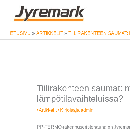
Siirry
sisältöön
ETUSIVU
ARTIKKELIT
TIILIRAKENTEEN SAUMAT: 
Tiilirakenteen saumat: m
lämpötilavaihteluissa?
/
Artikkelit
/ Kirjoittaja
admin
PP-TERMO-rakennuseristenauha on Jyremark 