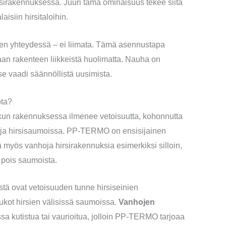
sirakennuksessa. Juuri tämä ominaisuus tekee siitä
isiin hirsitaloihin.
n yhteydessä – ei liimata. Tämä asennustapa
aan rakenteen liikkeistä huolimatta. Nauha on
e vaadi säännöllistä uusimista.
ota?
a, kun rakennuksessa ilmenee vetoisuutta, kohonnutta
oja hirsisaumoissa. PP-TERMO on ensisijainen
kitä myös vanhoja hirsirakennuksia esimerkiksi silloin,
ä pois saumoista.
stä ovat vetoisuuden tunne hirsiseinien
aukot hirsien välisissä saumoissa.
Vanhojen
sa kutistua tai vaurioitua, jolloin PP-TERMO tarjoaa