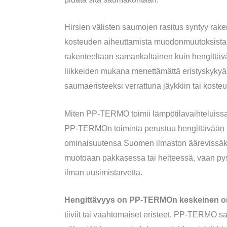
Hirsien välisten saumojen rasitus syntyy rake
kosteuden aiheuttamista muodonmuutoksista
rakenteeltaan samankaltainen kuin hengittäv
liikkeiden mukana menettämättä eristyskykyä
saumaeristeeksi verrattuna jäykkiin tai kosteut
Miten PP-TERMO toimii lämpötilavaihteluiss
PP-TERMOn toiminta perustuu hengittävään po
ominaisuutensa Suomen ilmaston äärevissäki
muotoaan pakkasessa tai helteessä, vaan py
ilman uusimistarvetta.
Hengittävyys on PP-TERMOn keskeinen o
tiiviit tai vaahtomaiset eristeet, PP-TERMO s