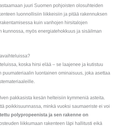
 vastaamaan juuri Suomen pohjoisten olosuhteiden
enteen luonnollisiin liikkeisiin ja pitää rakennuksen
srakentamisessa kuin vanhojen hirsitalojen
on kunnossa, myös energiatehokkuus ja sisäilman
lavaihteluissa?
eluissa, koska hirsi elää – se laajenee ja kutistuu
 puumateriaalin luontainen ominaisuus, joka asettaa
stemateriaaleille.
lven pakkasista kesän helteisiin kymmeniä asteita.
 että poikkisuunnassa, minkä vuoksi saumaeriste ei voi
ttu polypropeenista ja sen rakenne on
kosteuden liikkumaan rakenteen läpi hallitusti eikä