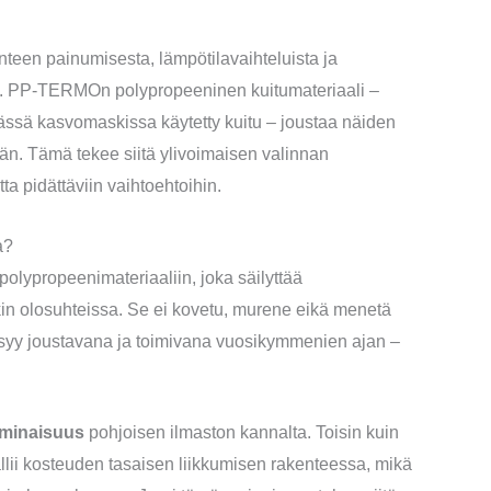
nteen painumisesta, lämpötilavaihteluista ja
. PP-TERMOn polypropeeninen kuitumateriaali –
ässä kasvomaskissa käytetty kuitu – joustaa näiden
än. Tämä tekee siitä ylivoimaisen valinnan
ta pidättäviin vaihtoehtoihin.
a?
lypropeenimateriaaliin, joka säilyttää
n olosuhteissa. Se ei kovetu, murene eikä menetä
syy joustavana ja toimivana vuosikymmenien ajan –
minaisuus
pohjoisen ilmaston kannalta. Toisin kuin
allii kosteuden tasaisen liikkumisen rakenteessa, mikä