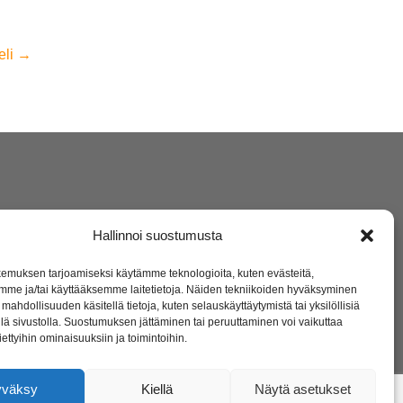
eli
→
Hallinnoi suostumusta
emuksen tarjoamiseksi käytämme teknologioita, kuten evästeitä,
mme ja/tai käyttääksemme laitetietoja. Näiden tekniikoiden hyväksyminen
mahdollisuuden käsitellä tietoja, kuten selauskäyttäytymistä tai yksilöllisiä
llä sivustolla. Suostumuksen jättäminen tai peruuttaminen voi vaikuttaa
 tiettyihin ominaisuuksiin ja toimintoihin.
yväksy
Kiellä
Näytä asetukset