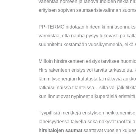
vähentää homeen ja lahovaurioiden riskiä hir
erityisen sopivan saumaeristevalinnan suomala
PP-TERMO nidotaan hirteen kiinni asennukse
varmistaa, että nauha pysyy tukevasti paikall
suunniteltu kestämään vuosikymmeniä, eikä s
Milloin hirsirakenteen eristys tarvitsee huomi
Hirsirakenteen eristys voi tarvita tarkastelu
lämmitysenergian kulutusta tai näkyviä aukk
ratkaisu näissä tilanteissa – sillä voi jälkitil
kun linnut ovat nypineet alkuperäisiä eristeit
Tyypillisiä merkkejä eristyksen heikkenemise
läheisyydessä talvella sekä näkyvät raot tai 
hirsitalojen saumat
saattavat vuosien kulues