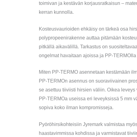
toimivan ja kestävän korjausratkaisun – materi
kerran kunnolla.
Kosteusvaurioiden ehkäisy on tärkeä osa hir
polypropeenirakenne auttaa pitämään kosteus
pitkällä aikavälillä. Tarkastus on suositeltava
ongelmat havaitaan ajoissa ja PP-TERMOlla 
Miten PP-TERMO asennetaan kestämään ilma
PP-TERMOn asennus on suoraviivainen proses
se asettuu tiiviisti hirsien väliin. Oikea lev
PP-TERMOa useissa eri leveyksissä 5 mm väle
sopiva koko ilman kompromisseja.
Pyöröhirsikohteisiin Jyremark valmistaa myö
haastavimmissa kohdissa ja varmistavat tiivii