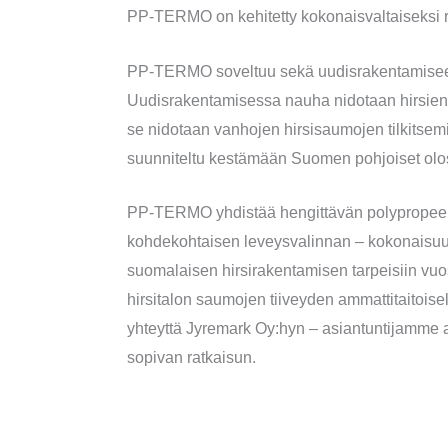
PP-TERMO on kehitetty kokonaisvaltaiseksi ra
PP-TERMO soveltuu sekä uudisrakentamiseen 
Uudisrakentamisessa nauha nidotaan hirsien 
se nidotaan vanhojen hirsisaumojen tilkitse
suunniteltu kestämään Suomen pohjoiset olosu
PP-TERMO yhdistää hengittävän polypropeenim
kohdekohtaisen leveysvalinnan – kokonaisu
suomalaisen hirsirakentamisen tarpeisiin vuo
hirsitalon saumojen tiiveyden ammattitaitoise
yhteyttä Jyremark Oy:hyn – asiantuntijamme 
sopivan ratkaisun.