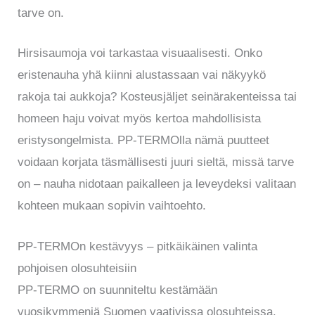
tarve on.
Hirsisaumoja voi tarkastaa visuaalisesti. Onko
eristenauha yhä kiinni alustassaan vai näkyykö
rakoja tai aukkoja? Kosteusjäljet seinärakenteissa tai
homeen haju voivat myös kertoa mahdollisista
eristysongelmista. PP-TERMOlla nämä puutteet
voidaan korjata täsmällisesti juuri sieltä, missä tarve
on – nauha nidotaan paikalleen ja leveydeksi valitaan
kohteen mukaan sopivin vaihtoehto.
PP-TERMOn kestävyys – pitkäikäinen valinta
pohjoisen olosuhteisiin
PP-TERMO on suunniteltu kestämään
vuosikymmeniä Suomen vaativissa olosuhteissa.