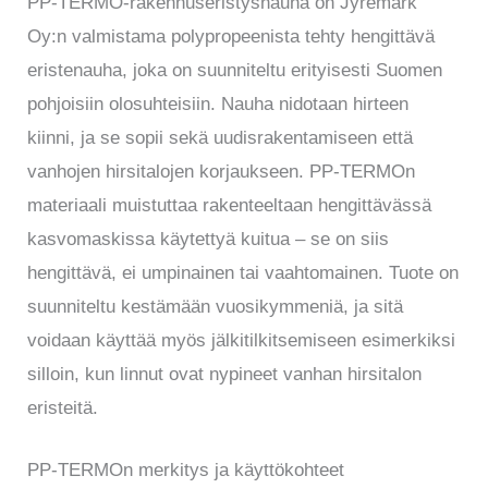
PP-TERMO-rakennuseristysnauha on Jyremark
Oy:n valmistama polypropeenista tehty hengittävä
eristenauha, joka on suunniteltu erityisesti Suomen
pohjoisiin olosuhteisiin. Nauha nidotaan hirteen
kiinni, ja se sopii sekä uudisrakentamiseen että
vanhojen hirsitalojen korjaukseen. PP-TERMOn
materiaali muistuttaa rakenteeltaan hengittävässä
kasvomaskissa käytettyä kuitua – se on siis
hengittävä, ei umpinainen tai vaahtomainen. Tuote on
suunniteltu kestämään vuosikymmeniä, ja sitä
voidaan käyttää myös jälkitilkitsemiseen esimerkiksi
silloin, kun linnut ovat nypineet vanhan hirsitalon
eristeitä.
PP-TERMOn merkitys ja käyttökohteet