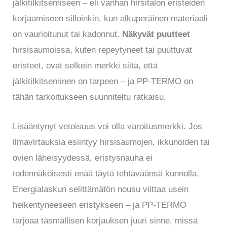
jälkitilkitsemiseen – eli vanhan hirsitalon eristeiden
korjaamiseen silloinkin, kun alkuperäinen materiaali
on vaurioitunut tai kadonnut.
Näkyvät puutteet
hirsisaumoissa, kuten repeytyneet tai puuttuvat
eristeet, ovat selkein merkki siitä, että
jälkitilkitseminen on tarpeen – ja PP-TERMO on
tähän tarkoitukseen suunniteltu ratkaisu.
Lisääntynyt vetoisuus voi olla varoitusmerkki. Jos
ilmavirtauksia esiintyy hirsisaumojen, ikkunoiden tai
ovien läheisyydessä, eristysnauha ei
todennäköisesti enää täytä tehtäväänsä kunnolla.
Energialaskun selittämätön nousu viittaa usein
heikentyneeseen eristykseen – ja PP-TERMO
tarjoaa täsmällisen korjauksen juuri sinne, missä