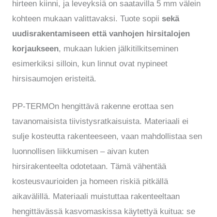
hirteen kiinni, ja leveyksiä on saatavilla 5 mm välein
kohteen mukaan valittavaksi. Tuote sopii
sekä
uudisrakentamiseen että vanhojen hirsitalojen
korjaukseen
, mukaan lukien jälkitilkitseminen
esimerkiksi silloin, kun linnut ovat nypineet
hirsisaumojen eristeitä.
PP-TERMOn hengittävä rakenne erottaa sen
tavanomaisista tiivistysratkaisuista. Materiaali ei
sulje kosteutta rakenteeseen, vaan mahdollistaa sen
luonnollisen liikkumisen – aivan kuten
hirsirakenteelta odotetaan. Tämä vähentää
kosteusvaurioiden ja homeen riskiä pitkällä
aikavälillä. Materiaali muistuttaa rakenteeltaan
hengittävässä kasvomaskissa käytettyä kuitua: se