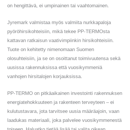
on hengittävä, ei umpinainen tai vaahtomainen.
Jyremark valmistaa myös valmiita nurkkapaloja
pyöröhirsikohteisiin, mikä tekee PP-TERMOsta
kattavan ratkaisun vaativimpiinkin hirsikohteisiin.
Tuote on kehitetty nimenomaan Suomen
olosuhteisiin, ja se on osoittanut toimivuutensa sekä
uusissa rakennuksissa että vuosikymmeniä
vanhojen hirsitalojen korjauksissa.
PP-TERMO on pitkäaikainen investointi rakennuksen
energiatehokkuuteen ja rakenteen terveyteen – ei
kulutustavara, jota tarvitsee uusia määräajoin, vaan
laadukas materiaali, joka palvelee vuosikymmenestä
toiseen. Haluatko tietää lisää tai valita oikean