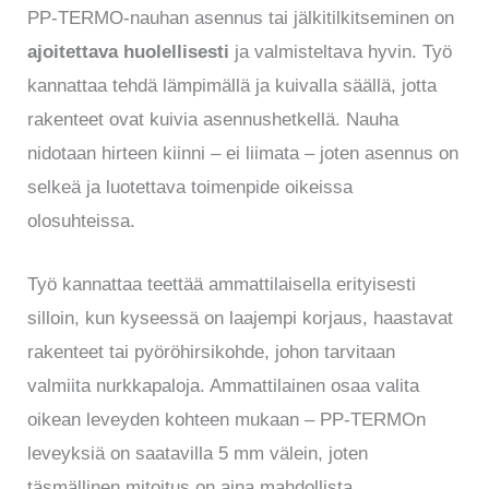
PP-TERMO-nauhan asennus tai jälkitilkitseminen on
ajoitettava huolellisesti
ja valmisteltava hyvin. Työ
kannattaa tehdä lämpimällä ja kuivalla säällä, jotta
rakenteet ovat kuivia asennushetkellä. Nauha
nidotaan hirteen kiinni – ei liimata – joten asennus on
selkeä ja luotettava toimenpide oikeissa
olosuhteissa.
Työ kannattaa teettää ammattilaisella erityisesti
silloin, kun kyseessä on laajempi korjaus, haastavat
rakenteet tai pyöröhirsikohde, johon tarvitaan
valmiita nurkkapaloja. Ammattilainen osaa valita
oikean leveyden kohteen mukaan – PP-TERMOn
leveyksiä on saatavilla 5 mm välein, joten
täsmällinen mitoitus on aina mahdollista.