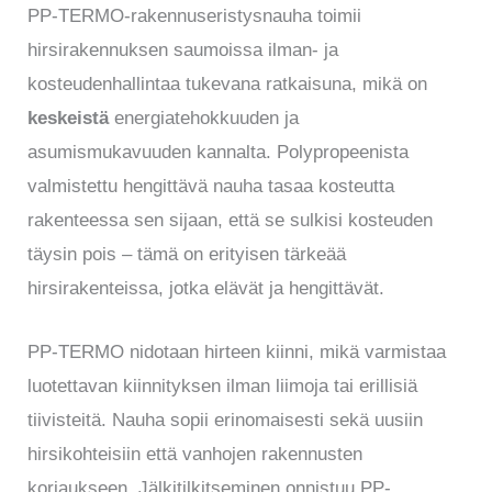
PP-TERMO-rakennuseristysnauha toimii
hirsirakennuksen saumoissa ilman- ja
kosteudenhallintaa tukevana ratkaisuna, mikä on
keskeistä
energiatehokkuuden ja
asumismukavuuden kannalta. Polypropeenista
valmistettu hengittävä nauha tasaa kosteutta
rakenteessa sen sijaan, että se sulkisi kosteuden
täysin pois – tämä on erityisen tärkeää
hirsirakenteissa, jotka elävät ja hengittävät.
PP-TERMO nidotaan hirteen kiinni, mikä varmistaa
luotettavan kiinnityksen ilman liimoja tai erillisiä
tiivisteitä. Nauha sopii erinomaisesti sekä uusiin
hirsikohteisiin että vanhojen rakennusten
korjaukseen. Jälkitilkitseminen onnistuu PP-