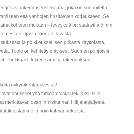
gittävä rakennuseristenauha, joka on suunniteltu
tamiseen että vanhojen hirsitalojen korjaukseen. Se
an aina kohteen mukaan – leveyksiä on saatavilla 5 mm
mesta tekijästä: kierrätettävästä
stuksesta ja poikkeuksellisen pitkästä käyttöiästä,
ta. Tuote on kehitetty erityisesti Suomen pohjoisiin
hdat tehokkaasti tukien samalla rakennuksen
ärkeitä nykyrakentamisessa?
ovat nousseet yhä tärkeämmäksi tekijäksi, sillä
t merkittävän osan ihmiskunnan hiilijalanjäljestä.
ulutuksestamme ja noin kolmanneksesta