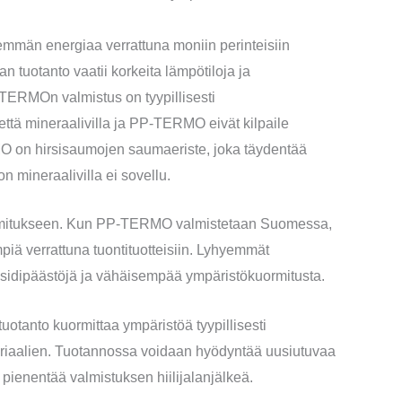
män energiaa verrattuna moniin perinteisiin
an tuotanto vaatii korkeita lämpötiloja ja
-TERMOn valmistus on tyypillisesti
tä mineraalivilla ja PP-TERMO eivät kilpaile
on hirsisaumojen saumaeriste, joka täydentää
 mineraalivilla ei sovellu.
ormitukseen. Kun PP-TERMO valmistetaan Suomessa,
iä verrattuna tuontituotteisiin. Lyhyemmät
oksidipäästöjä ja vähäisempää ympäristökuormitusta.
uotanto kuormittaa ympäristöä tyypillisesti
iaalien. Tuotannossa voidaan hyödyntää uusiutuvaa
ienentää valmistuksen hiilijalanjälkeä.