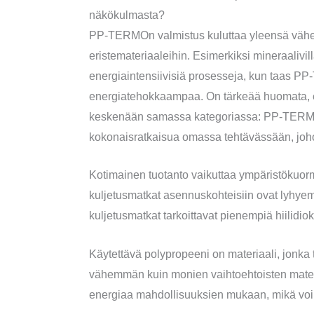
näkökulmasta?
PP-TERMOn valmistus kuluttaa yleensä vähem
eristemateriaaleihin. Esimerkiksi mineraalivill
energiaintensiivisiä prosesseja, kun taas PP
energiatehokkaampaa. On tärkeää huomata, et
keskenään samassa kategoriassa: PP-TERMO 
kokonaisratkaisua omassa tehtävässään, johon
Kotimainen tuotanto vaikuttaa ympäristöku
kuljetusmatkat asennuskohteisiin ovat lyhyemp
kuljetusmatkat tarkoittavat pienempiä hiilidi
Käytettävä polypropeeni on materiaali, jonka t
vähemmän kuin monien vaihtoehtoisten mater
energiaa mahdollisuuksien mukaan, mikä voi p