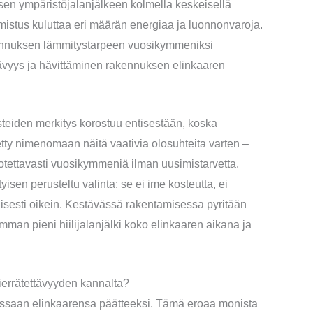
ksen ympäristöjalanjälkeen kolmella keskeisellä
lmistus kuluttaa eri määrän energiaa ja luonnonvaroja.
kennuksen lämmitystarpeen vuosikymmeniksi
tävyys ja hävittäminen rakennuksen elinkaaren
eiden merkitys korostuu entisestään, koska
ty nimenomaan näitä vaativia olosuhteita varten –
otettavasti vuosikymmeniä ilman uusimistarvetta.
en perusteltu valinta: se ei ime kosteutta, ei
isesti oikein. Kestävässä rakentamisessa pyritään
mman pieni hiilijalanjälki koko elinkaaren aikana ja
errätettävyyden kannalta?
saan elinkaarensa päätteeksi. Tämä eroaa monista