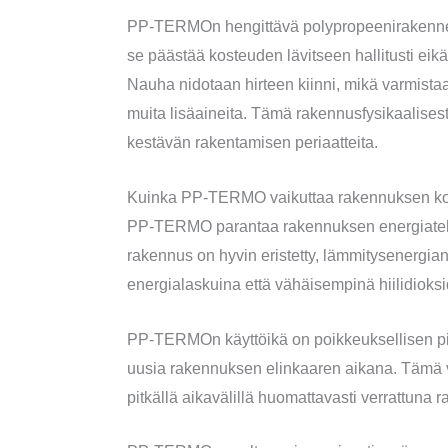
PP-TERMOn hengittävä polypropeenirakenne on
se päästää kosteuden lävitseen hallitusti eik
Nauha nidotaan hirteen kiinni, mikä varmistaa 
muita lisäaineita. Tämä rakennusfysikaalisest
kestävän rakentamisen periaatteita.
Kuinka PP-TERMO vaikuttaa rakennuksen kok
PP-TERMO parantaa rakennuksen energiateho
rakennus on hyvin eristetty, lämmitysenergi
energialaskuina että vähäisempinä hiilidioksi
PP-TERMOn käyttöikä on poikkeuksellisen pit
uusia rakennuksen elinkaaren aikana. Tämä v
pitkällä aikavälillä huomattavasti verrattuna r