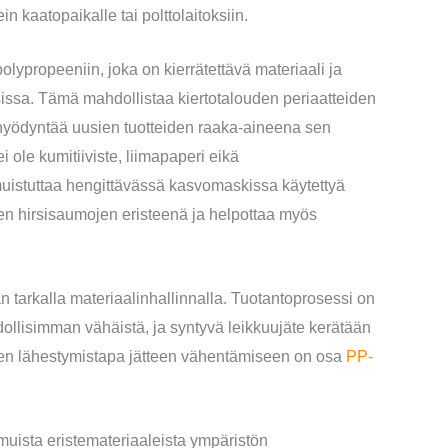
in kaatopaikalle tai polttolaitoksiin.
propeeniin, joka on kierrätettävä materiaali ja
issa. Tämä mahdollistaa kiertotalouden periaatteiden
 hyödyntää uusien tuotteiden raaka-aineena sen
 ole kumitiiviste, liimapaperi eikä
uistuttaa hengittävässä kasvomaskissa käytettyä
isen hirsisaumojen eristeenä ja helpottaa myös
 tarkalla materiaalinhallinnalla. Tuotantoprosessi on
dollisimman vähäistä, ja syntyvä leikkuujäte kerätään
inen lähestymistapa jätteen vähentämiseen on osa
PP-
ista eristemateriaaleista ympäristön