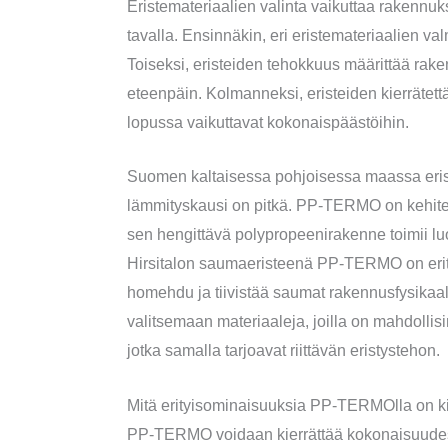
Eristemateriaalien valinta vaikuttaa rakennu
tavalla. Ensinnäkin, eri eristemateriaalien va
Toiseksi, eristeiden tehokkuus määrittää ra
eteenpäin. Kolmanneksi, eristeiden kierrätet
lopussa vaikuttavat kokonaispäästöihin.
Suomen kaltaisessa pohjoisessa maassa erist
lämmityskausi on pitkä. PP-TERMO on kehitet
sen hengittävä polypropeenirakenne toimii lu
Hirsitalon saumaeristeenä PP-TERMO on erityis
homehdu ja tiivistää saumat rakennusfysikaal
valitsemaan materiaaleja, joilla on mahdollisi
jotka samalla tarjoavat riittävän eristystehon.
Mitä erityisominaisuuksia PP-TERMOlla on ki
PP-TERMO voidaan kierrättää kokonaisuudes