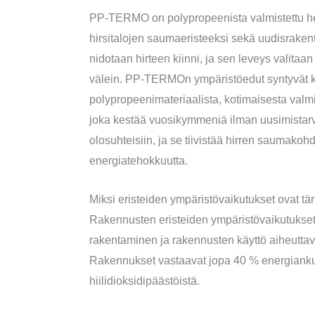
PP-TERMO on polypropeenista valmistettu hen
hirsitalojen saumaeristeeksi sekä uudisraken
nidotaan hirteen kiinni, ja sen leveys valita
välein. PP-TERMOn ympäristöedut syntyvät kol
polypropeenimateriaalista, kotimaisesta valmi
joka kestää vuosikymmeniä ilman uusimistarvet
olosuhteisiin, ja se tiivistää hirren saumako
energiatehokkuutta.
Miksi eristeiden ympäristövaikutukset ovat t
Rakennusten eristeiden ympäristövaikutukset 
rakentaminen ja rakennusten käyttö aiheuttava
Rakennukset vastaavat jopa 40 % energiank
hiilidioksidipäästöistä.