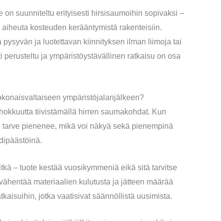
 suunniteltu erityisesti hirsisaumoihin sopivaksi –
ä aiheuta kosteuden kerääntymistä rakenteisiin.
pysyvän ja luotettavan kiinnityksen ilman liimoja tai
i perusteltu ja ympäristöystävällinen ratkaisu on osa
onaisvaltaiseen ympäristöjalanjälkeen?
kkuutta tiivistämällä hirren saumakohdat. Kun
an tarve pienenee, mikä voi näkyä sekä pienempinä
dipäästöinä.
kä – tuote kestää vuosikymmeniä eikä sitä tarvitse
ähentää materiaalien kulutusta ja jätteen määrää
atkaisuihin, jotka vaatisivat säännöllistä uusimista.