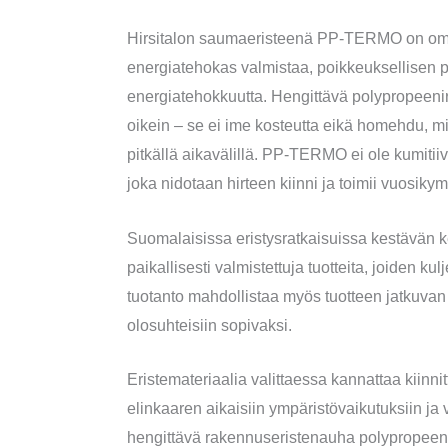
Hirsitalon saumaeristeenä PP-TERMO on omas
energiatehokas valmistaa, poikkeuksellisen p
energiatehokkuutta. Hengittävä polypropeenir
oikein – se ei ime kosteutta eikä homehdu, mi
pitkällä aikavälillä. PP-TERMO ei ole kumitii
joka nidotaan hirteen kiinni ja toimii vuosiky
Suomalaisissa eristysratkaisuissa kestävän ke
paikallisesti valmistettuja tuotteita, joiden 
tuotanto mahdollistaa myös tuotteen jatkuvan 
olosuhteisiin sopivaksi.
Eristemateriaalia valittaessa kannattaa kiinni
elinkaaren aikaisiin ympäristövaikutuksiin j
hengittävä rakennuseristenauha polypropeenis