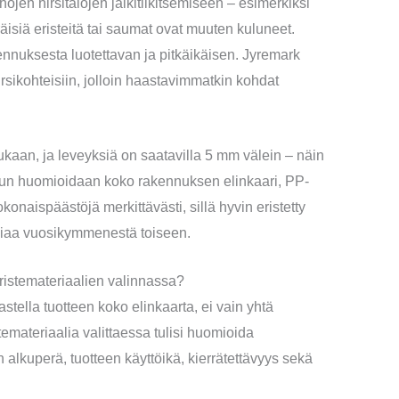
n hirsitalojen jälkitilkitsemiseen – esimerkiksi
räisiä eristeitä tai saumat ovat muuten kuluneet.
ennuksesta luotettavan ja pitkäikäisen. Jyremark
sikohteisiin, jolloin haastavimmatkin kohdat
an, ja leveyksiä on saatavilla 5 mm välein – näin
Kun huomioidaan koko rakennuksen elinkaari, PP-
aispäästöjä merkittävästi, sillä hyvin eristetty
iaa vuosikymmenestä toiseen.
eristemateriaalien valinnassa?
stella tuotteen koko elinkaarta, ei vain yhtä
temateriaalia valittaessa tulisi huomioida
alkuperä, tuotteen käyttöikä, kierrätettävyys sekä