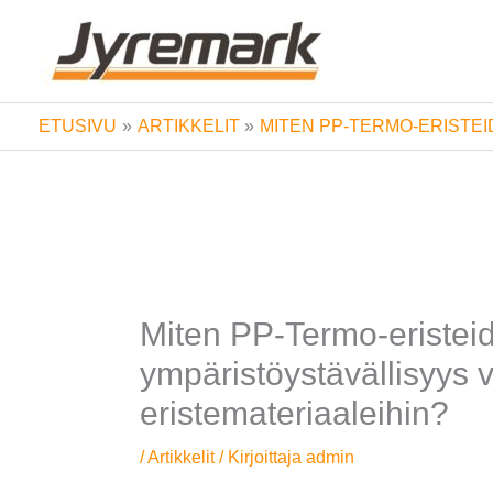
Siirry
sisältöön
ETUSIVU
ARTIKKELIT
MITEN PP-TERMO-ERISTEI
Miten PP-Termo-eristeid
ympäristöystävällisyys 
eristemateriaaleihin?
/
Artikkelit
/ Kirjoittaja
admin