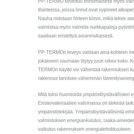
PP-TERMO soveltuu erinomaisesti myös vanhoje
tilanteissa, joissa linnut ovat nypineet alkupe
Nauha nidotaan hirteen kiinni, mikä tekee as
valmistaa myös valmiita nurkkapaloja pyöröhir
saadaan eristettyä asianmukaisesti.
PP-TERMOn leveys valitaan aina kohteen muka
jokaiseen saumaan löytyy juuri oikea koko. 
TERMOn käyttö voi vähentää rakennuksen kokon
rakennus tarvitsee vähemmän lämmitysenerg
Mitä tulisi huomioida ympäristöystävällisten 
Eristemateriaalien valinnassa on tärkeää tarka
ympäristötekijää. Ympäristöystävällisintä eris
valmistuksen energiankulutus, raaka-aineiden 
vaikutus rakennuksen energiatehokkuuteen.