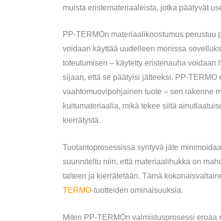
muista eristemateriaaleista, jotka päätyvät use
PP-TERMOn materiaalikoostumus perustuu poly
voidaan käyttää uudelleen monissa sovelluks
toteutumisen – käytetty eristenauha voidaan
sijaan, että se päätyisi jätteeksi. PP-TERMO ei
vaahtomuovipohjainen tuote – sen rakenne m
kuitumateriaalia, mikä tekee siitä ainutlaatu
kierrätystä.
Tuotantoprosessissa syntyvä jäte minimoidaan
suunniteltu niin, että materiaalihukka on mah
talteen ja kierrätetään. Tämä kokonaisvalta
TERMO
-tuotteiden ominaisuuksia.
Miten PP-TERMOn valmistusprosessi eroaa mu