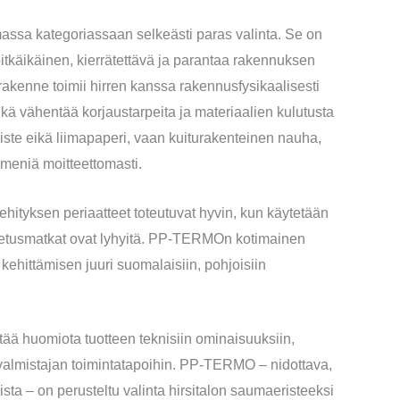
sa kategoriassaan selkeästi paras valinta. Se on
itkäikäinen, kierrätettävä ja parantaa rakennuksen
akenne toimii hirren kanssa rakennusfysikaalisesti
kä vähentää korjaustarpeita ja materiaalien kulutusta
viste eikä liimapaperi, vaan kuiturakenteinen nauha,
mmeniä moitteettomasti.
hityksen periaatteet toteutuvat hyvin, kun käytetään
kuljetusmatkat ovat lyhyitä. PP-TERMOn kotimainen
kehittämisen juuri suomalaisiin, pohjoisiin
ttää huomiota tuotteen teknisiin ominaisuuksiin,
a valmistajan toimintatapoihin. PP-TERMO – nidottava,
ta – on perusteltu valinta hirsitalon saumaeristeeksi