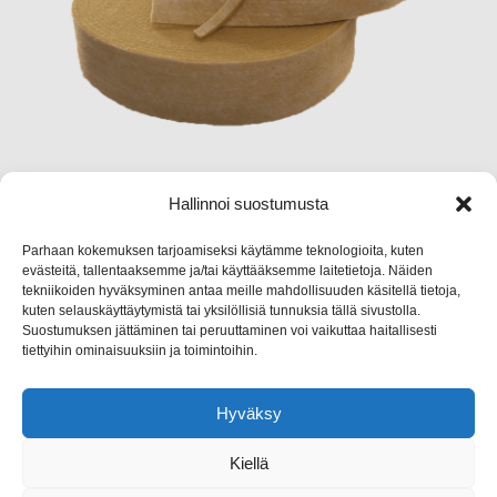
Hallinnoi suostumusta
Jyremark Oy
Parhaan kokemuksen tarjoamiseksi käytämme teknologioita, kuten
evästeitä, tallentaaksemme ja/tai käyttääksemme laitetietoja. Näiden
Jämsänkoskentie 2, 42440 Koskenpää
tekniikoiden hyväksyminen antaa meille mahdollisuuden käsitellä tietoja,
kuten selauskäyttäytymistä tai yksilöllisiä tunnuksia tällä sivustolla.
(014) 767 130
Suostumuksen jättäminen tai peruuttaminen voi vaikuttaa haitallisesti
tiettyihin ominaisuuksiin ja toimintoihin.
info@jyremark.fi
Hyväksy
Kiellä