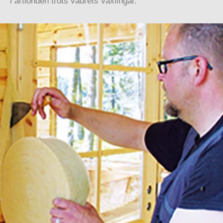
i årtionden trots vädrets växlingar.