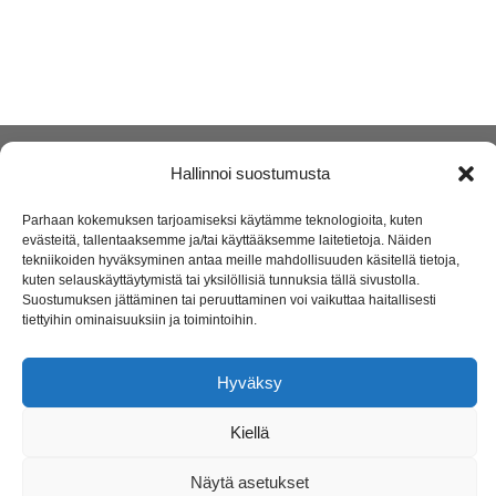
Hallinnoi suostumusta
Jyremark Oy
Jämsänkoskentie 2, 42440 Koskenpää
Parhaan kokemuksen tarjoamiseksi käytämme teknologioita, kuten
evästeitä, tallentaaksemme ja/tai käyttääksemme laitetietoja. Näiden
(014) 767 130
tekniikoiden hyväksyminen antaa meille mahdollisuuden käsitellä tietoja,
kuten selauskäyttäytymistä tai yksilöllisiä tunnuksia tällä sivustolla.
info@jyremark.fi
Suostumuksen jättäminen tai peruuttaminen voi vaikuttaa haitallisesti
tiettyihin ominaisuuksiin ja toimintoihin.
Hyväksy
Kiellä
Näytä asetukset