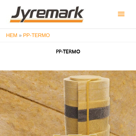
Hoppa
Huv
till
innehåll
HEM
PP-TERMO
PP-TERMO